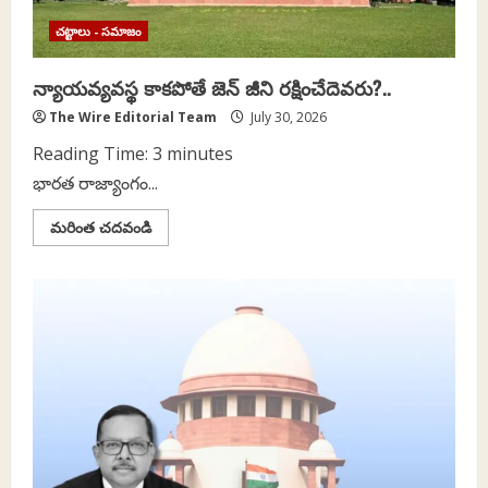
చట్టాలు - సమాజం
న్యాయవ్యవస్థ కాకపోతే జెన్ జీని రక్షించేదెవరు?..
The Wire Editorial Team
July 30, 2026
Reading Time:
3
minutes
భారత రాజ్యాంగం...
Read
మరింత చదవండి
more
about
న్యాయవ్యవస్థ
కాకపోతే
జెన్
జీని
రక్షించేదెవరు?..