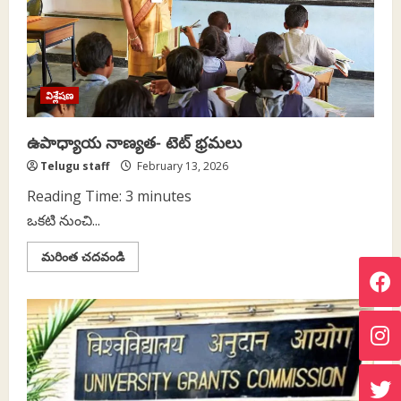
విశ్లేషణ
ఉపాధ్యాయ నాణ్యత- టెట్ భ్రమలు
Telugu staff
February 13, 2026
Reading Time:
3
minutes
ఒకటి నుంచి...
Read
మరింత చదవండి
more
about
ఉపాధ్యాయ
నాణ్యత-
టెట్
భ్రమలు