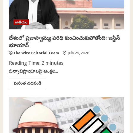
జాతీయం
దేశంలో ప్రజాస్వామ్య పరిధి కుంచించుకుపోతోంది: జస్టిస్
భూయాన్
The Wire Editorial Team
July 29, 2026
Reading Time:
2
minutes
భిన్నాభిప్రాయాలపై ఆంక్షల...
Read
మరింత చదవండి
more
about
దేశంలో
ప్రజాస్వామ్య
పరిధి
కుంచించుకుపోతోంది:
జస్టిస్
భూయాన్