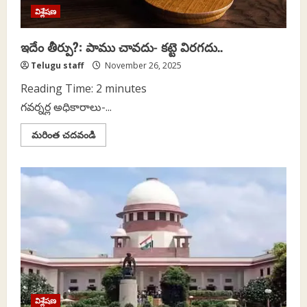
విశ్లేషణ
ఇదేం తీర్పు?: పాము చావదు- కట్టె విరగదు..
Telugu staff
November 26, 2025
Reading Time:
2
minutes
గవర్నర్ల అధికారాలు-...
Read
మరింత చదవండి
more
about
ఇదేం
తీర్పు?:
పాము
చావదు-
కట్టె
విరగదు..
విశ్లేషణ