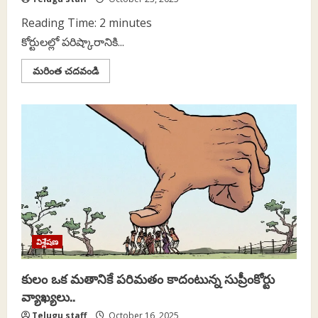
Reading Time:
2
minutes
కోర్టులల్లో పరిష్కారానికి...
Read
మరింత చదవండి
more
about
కోర్టుల్లో
పేరుకుపోయిన
5.34
కోట్ల
కేసులు..
విశ్లేషణ
కులం ఒక మతానికే పరిమతం కాదంటున్న సుప్రీంకోర్టు
వ్యాఖ్యలు..
Telugu staff
October 16, 2025