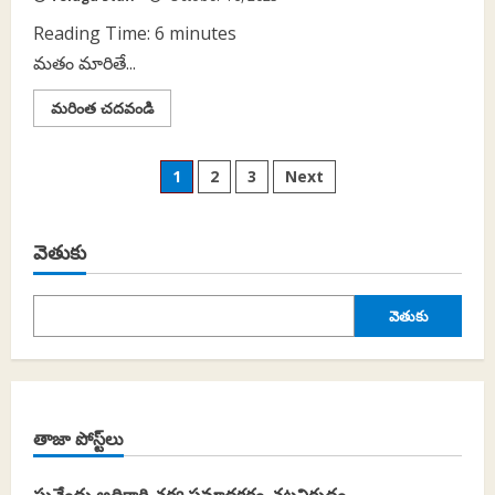
Reading Time:
6
minutes
మతం మారితే...
Read
మరింత చదవండి
more
about
కులం
Posts
ఒక
1
2
3
Next
మతానికే
పరిమతం
pagination
కాదంటున్న
సుప్రీంకోర్టు
వ్యాఖ్యలు..
వెతుకు
వెతుకు
తాజా పోస్ట్‌లు
సువేందు అధికారి చర్య ప్రమాదకరం-చట్టవిరుద్ధం