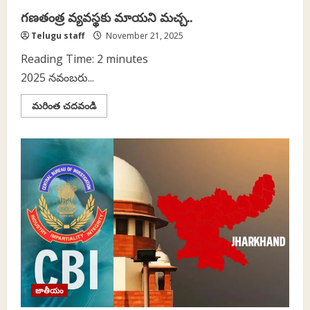
గణతంత్ర వ్యవస్థకు మాయని మచ్చ..
Telugu staff
November 21, 2025
Reading Time:
2
minutes
2025 నవంబరు...
Read
మరింత చదవండి
more
about
గణతంత్ర
వ్యవస్థకు
మాయని
మచ్చ..
జాతీయం