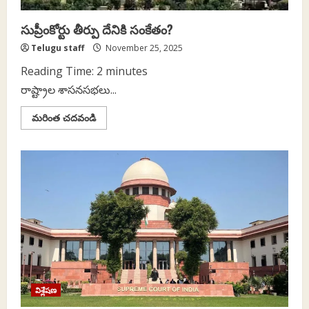
సుప్రీంకోర్టు తీర్పు దేనికి సంకేతం?
Telugu staff
November 25, 2025
Reading Time:
2
minutes
రాష్ట్రాల శాసనసభలు...
Read
మరింత చదవండి
more
about
సుప్రీంకోర్టు
తీర్పు
దేనికి
సంకేతం?
విశ్లేషణ