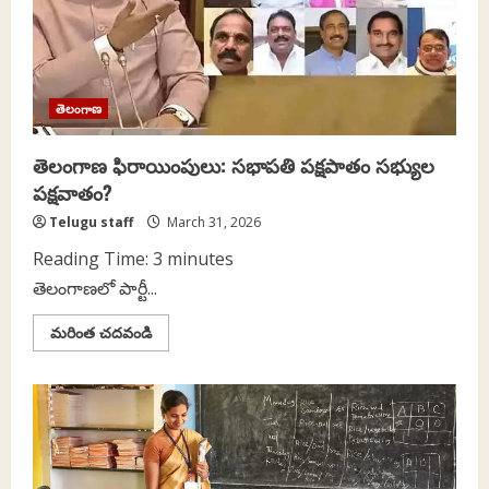
తెలంగాణ
తెలంగాణ ఫిరాయింపులు: సభాపతి పక్షపాతం సభ్యుల
పక్షవాతం?
Telugu staff
March 31, 2026
Reading Time:
3
minutes
తెలంగాణలో పార్టీ...
Read
మరింత చదవండి
more
about
తెలంగాణ
ఫిరాయింపులు:
సభాపతి
పక్షపాతం
సభ్యుల
పక్షవాతం?