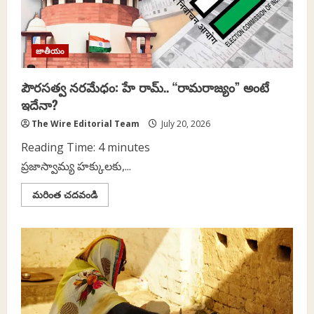
జాతీయం
పౌరసత్వ నరమేధం: హే రామ్.. “రామరాజ్యం” అంటే
ఇదేనా?
The Wire Editorial Team
July 20, 2026
Reading Time:
4
minutes
ప్రజాస్వామ్య హక్కులకు,...
Read
మరింత చదవండి
more
about
పౌరసత్వ
నరమేధం:
హే
రామ్..
“రామరాజ్యం”
అంటే
ఇదేనా?