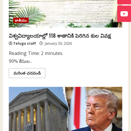
జాతీయం
విశ్వవిద్యాలయాల్లో 118 శాతానికి పెరిగిన కుల వివక్ష
Telugu staff
January 30, 2026
Reading Time:
2
minutes
90% కేసుల...
Read
మరింత చదవండి
more
about
విశ్వవిద్యాలయాల్లో
118
శాతానికి
పెరిగిన
కుల
వివక్ష