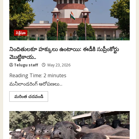
విశ్లేషణ
నిందితులకూ హక్కులు ఉంటాయి: ఈడీకి సుప్రీంకోర్టు
మొట్టికాయ..
Telugu staff
May 23, 2026
Reading Time:
2
minutes
మనీలాండరింగ్ ఆరోపణలు...
Read
మరింత చదవండి
more
about
నిందితులకూ
హక్కులు
ఉంటాయి:
ఈడీకి
సుప్రీంకోర్టు
మొట్టికాయ..