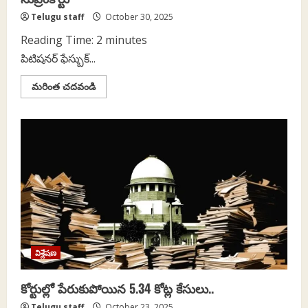
Telugu staff
October 30, 2025
Reading Time:
2
minutes
పిటిషనర్‌ ఫేస్బుక్‌...
Read
మరింత చదవండి
more
about
ఫేస్బుక్‌
పోస్టుకు
సంబంధించిన
పిటిషన్‌ను
తిరస్కరించిన
సుప్రీంకోర్టు
విశ్లేషణ
కోర్టుల్లో పేరుకుపోయిన 5.34 కోట్ల కేసులు..
Telugu staff
October 23, 2025