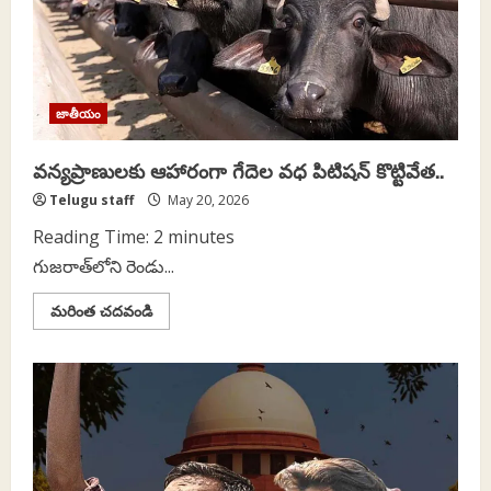
జాతీయం
వన్యప్రాణులకు ఆహారంగా గేదెల వధ పిటిషన్‌ కొట్టివేత..
Telugu staff
May 20, 2026
Reading Time:
2
minutes
గుజరాత్‌లోని రెండు...
Read
మరింత చదవండి
more
about
వన్యప్రాణులకు
ఆహారంగా
గేదెల
వధ
పిటిషన్‌
కొట్టివేత..