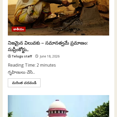
జాతీయం
నిజమైన విలువకు – సమానత్వమే ప్రమాణం:
సుప్రీంకోర్టు..
Telugu staff
June 18, 2026
Reading Time:
2
minutes
గృహిణులు చేసే...
Read
మరింత చదవండి
more
about
నిజమైన
విలువకు
–
సమానత్వమే
ప్రమాణం:
సుప్రీంకోర్టు..