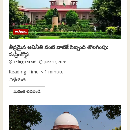
జాతీయం
తీవ్రమైన అవినీతి వంటి వాటికే సిబ్బంది తొలగింపు:
సుప్రీంకోర్టు
Telugu staff
June 13, 2026
Reading Time:
< 1
minute
‘విధేయత...
Read
మరింత చదవండి
more
about
తీవ్రమైన
అవినీతి
వంటి
వాటికే
సిబ్బంది
తొలగింపు:
సుప్రీంకోర్టు