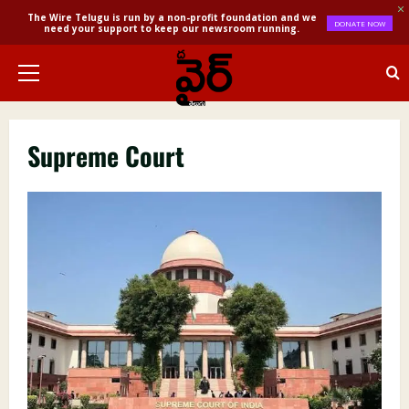
The Wire Telugu is run by a non-profit foundation and we
DONATE NOW
need your support to keep our newsroom running.
Skip
to
Primary
content
Menu
Supreme Court