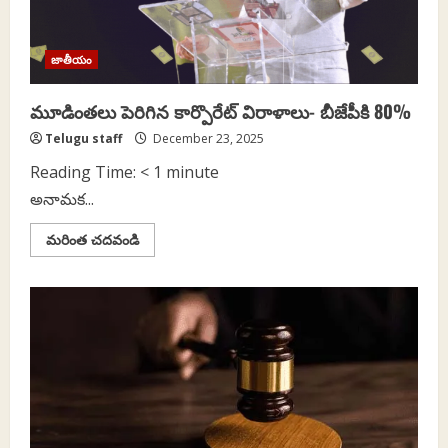
జాతీయం
మూడింతలు పెరిగిన కార్పొరేట్‌ విరాళాలు- బీజేపీకి 80%
Telugu staff
December 23, 2025
Reading Time:
< 1
minute
అనామక...
Read
మరింత చదవండి
more
about
మూడింతలు
పెరిగిన
కార్పొరేట్‌
విరాళాలు-
బీజేపీకి
80%