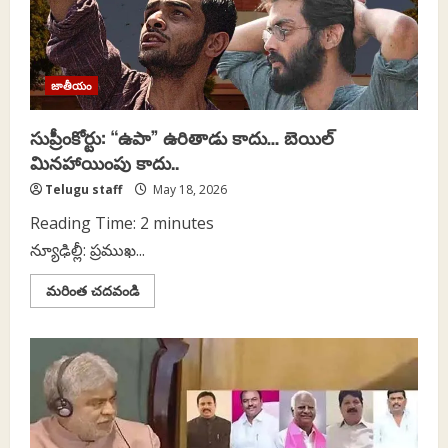
జాతీయం
సుప్రీంకోర్టు: “ఉపా” ఉరితాడు కాదు… బెయిల్
మినహాయింపు కాదు..
Telugu staff
May 18, 2026
Reading Time:
2
minutes
న్యూఢిల్లీ: ప్రముఖ...
Read
మరింత చదవండి
more
about
సుప్రీంకోర్టు:
“ఉపా”
ఉరితాడు
కాదు…
బెయిల్
మినహాయింపు
కాదు..