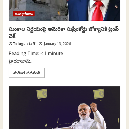
అంతర్జాతీయం
సుంకాల నిర్ణయంపై అమెరికా సుప్రీంకోర్టు జోక్యానికి ట్రంప్‌
చెక్‌
Telugu staff
January 13, 2026
Reading Time:
< 1
minute
హైదరాబాద్‌:...
Read
మరింత చదవండి
more
about
సుంకాల
నిర్ణయంపై
అమెరికా
సుప్రీంకోర్టు
జోక్యానికి
ట్రంప్‌
చెక్‌