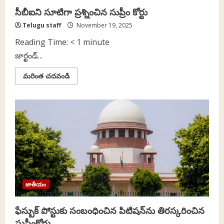
సీబీఐని సూటిగా ప్రశ్నించిన సుప్రీం కోర్టు
Telugu staff
November 19, 2025
Reading Time:
< 1
minute
జార్ఖండ్‌...
Read
మరింత చదవండి
more
about
సీబీఐని
సూటిగా
ప్రశ్నించిన
సుప్రీం
కోర్టు
జాతీయం
ఫేస్బుక్‌ పోస్టుకు సంబంధించిన పిటిషన్‌ను తిరస్కరించిన
సుప్రీంకోర్టు