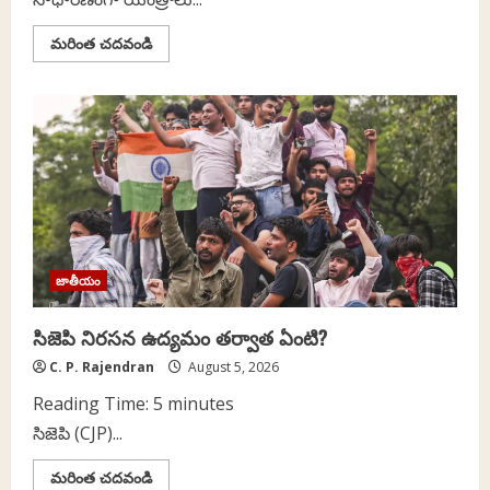
Read
మరింత చదవండి
more
about
AI
ఉద్యోగ
నష్టాన్ని
పరిష్కరించడానికి
మూలధనంపై
పన్ను
వేయండి-
శ్రమపై
కాదు
జాతీయం
సిజెపి నిరసన ఉద్యమం తర్వాత ఏంటి?
C. P. Rajendran
August 5, 2026
Reading Time:
5
minutes
సిజెపి (CJP)...
Read
మరింత చదవండి