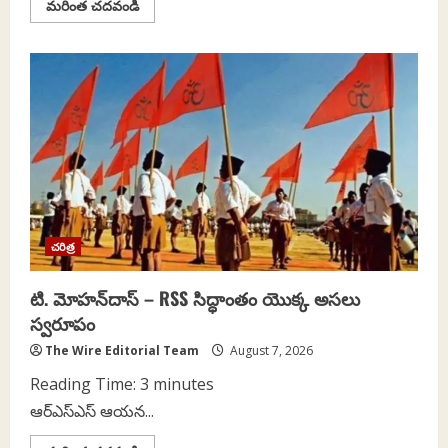
Read
మరింత చదవండి
more
about
భారత
హరిత
విప్లవ
శిల్పి
డా.
ఎం.
ఎస్.
స్వామినాథన్
చరిత్ర
టి. మోహన్‌దాస్ – RSS సిద్ధాంతం యొక్క అసలు
స్వరూపం
The Wire Editorial Team
August 7, 2026
Reading Time:
3
minutes
ఆర్ఎస్ఎస్ ఆయన...