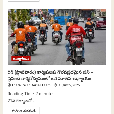
more
about
సిజెపి
నిరసన
ఉద్యమం
తర్వాత
ఏంటి?
అంతర్జాతీయం
గిగ్ (ప్లాట్‌ఫారం) కార్మికులకు గౌరవప్రదమైన పని –
ప్రపంచ కార్మికోద్యమంలో ఒక నూతన అధ్యాయం
The Wire Editorial Team
August 5, 2026
Reading Time:
7
minutes
21వ శతాబ్దంలో...
Read
మరింత చదవండి