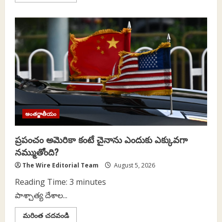
more
about
గిగ్
(ప్లాట్‌ఫారం)
కార్మికులకు
గౌరవప్రదమైన
పని
–
ప్రపంచ
కార్మికోద్యమంలో
ఒక
నూతన
అధ్యాయం
అంతర్జాతీయం
ప్రపంచం అమెరికా కంటే చైనాను ఎందుకు ఎక్కువగా
నమ్ముతోంది?
The Wire Editorial Team
August 5, 2026
Reading Time:
3
minutes
పాశ్చాత్య దేశాల...
Read
మరింత చదవండి
more