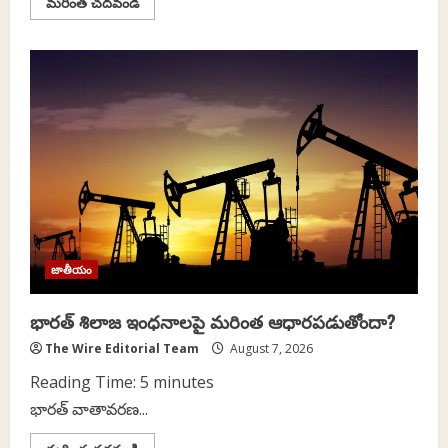
Read
మరింత చదవండి
more
about
విధేయత
ఎక్కడ
ముగుస్తుంది,
ప్రాపకత్వం/
సహ
నేరం
(Complicity)
ఎక్కడ
ప్రారంభమవుతుంది?
ఒక
సివిల్
సర్వెంట్
ప్రశ్న
జాతీయం
భారత్ శిలాజ ఇంధనాలపై మరింత ఆధారపడుతోందా?
The Wire Editorial Team
August 7, 2026
Reading Time:
5
minutes
భారత్ వాతావరణ...