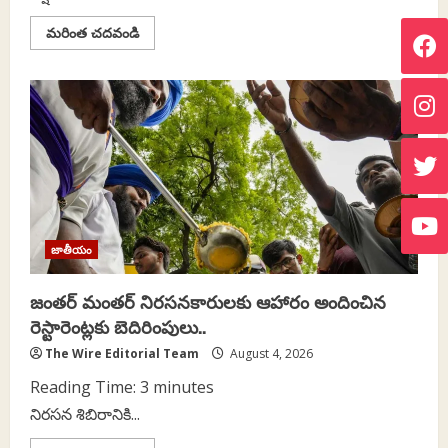
Read
మరింత చదవండి
more
about
కృష్ణా
జలాల
వినియోగంలో
పాలకుల
హ్రస్వదృష్టి..
జాతీయం
జంతర్ మంతర్ నిరసనకారులకు ఆహారం అందించిన
రెస్టారెంట్లకు బెదిరింపులు..
The Wire Editorial Team
August 4, 2026
Reading Time:
3
minutes
నిరసన శిబిరానికి...