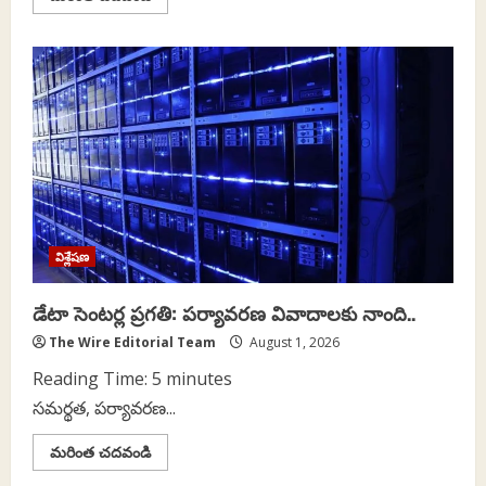
more
about
తెలుగు
ప్రజల
ఆత్మగౌరవాన్ని
మోదీకి
తాకట్టు
పెట్టిన
చంద్రబాబు,
పవన్
కళ్యాణ్
విశ్లేషణ
డేటా సెంటర్ల ప్రగతి: పర్యావరణ వివాదాలకు నాంది..
The Wire Editorial Team
August 1, 2026
Reading Time:
5
minutes
సమర్థత, పర్యావరణ...
Read
మరింత చదవండి
more
about