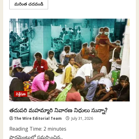
Read
మరింత చదవండి
more
about
యువతరం
పోరాటం:
అహంకారంపై
ప్రజాస్వామ్య
విజయం..
విశ్లేషణ
తదుపరి మహమ్మారి నివారణ నిధులు సున్నా?
The Wire Editorial Team
July 31, 2026
Reading Time:
2
minutes
పార్లమెంటులో సమర్పించిన...