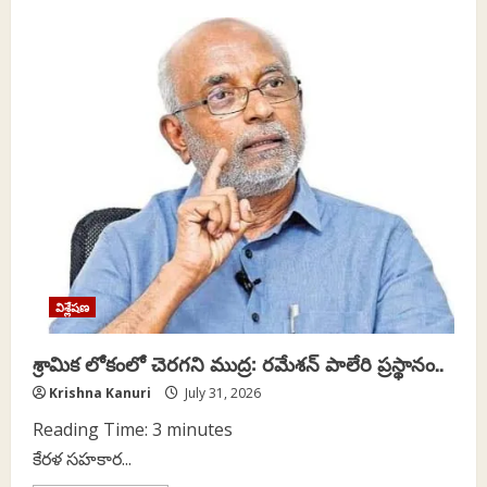
డేటా
సెంటర్ల
ప్రగతి:
పర్యావరణ
వివాదాలకు
నాంది..
విశ్లేషణ
శ్రామిక లోకంలో చెరగని ముద్ర: రమేశన్ పాలేరి ప్రస్థానం..
Krishna Kanuri
July 31, 2026
Reading Time:
3
minutes
కేరళ సహకార...