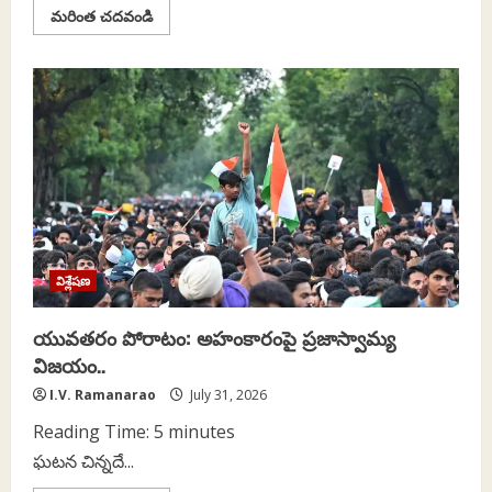
Read
మరింత చదవండి
more
about
శ్రామిక
లోకంలో
చెరగని
ముద్ర:
రమేశన్
పాలేరి
ప్రస్థానం..
విశ్లేషణ
యువతరం పోరాటం: అహంకారంపై ప్రజాస్వామ్య
విజయం..
I.V. Ramanarao
July 31, 2026
Reading Time:
5
minutes
ఘటన చిన్నదే...