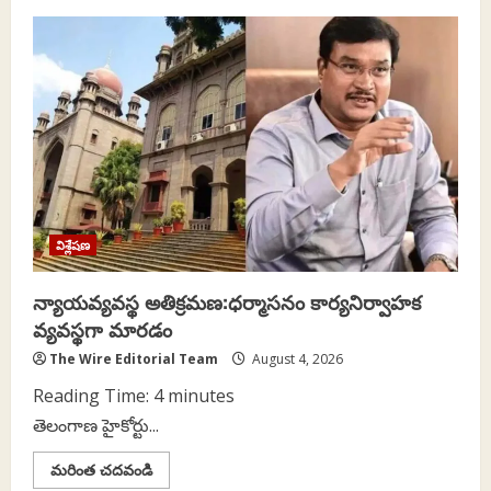
మోదీ,
బీజేపీలకు
భయంకరమైన
స్వప్నం..
విశ్లేషణ
న్యాయవ్యవస్థ అతిక్రమణ:ధర్మాసనం కార్యనిర్వాహక
వ్యవస్థగా మారడం
The Wire Editorial Team
August 4, 2026
Reading Time:
4
minutes
తెలంగాణ హైకోర్టు...
Read
మరింత చదవండి
more