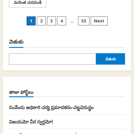
Read
మరింత చదవండి
more
about
భారత్‌లో
Posts
యువత
1
2
3
4
…
53
Next
ఉద్యమించడం
ప్రారంభించింది..
pagination
వెతుకు
వెతుకు
తాజా పోస్ట్‌లు
సువేందు అధికారి చర్య ప్రమాదకరం-చట్టవిరుద్ధం
విజయమో వీర స్వర్గమో!