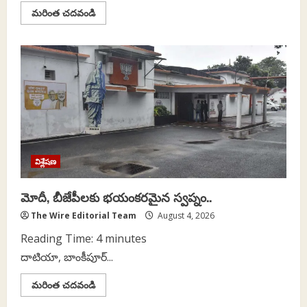
Read
మరింత చదవండి
more
about
మొదటి
ప్రపంచ
యుద్ధం
వెనుక
దాగిన
నెత్తుటి
చరిత్ర..
విశ్లేషణ
మోదీ, బీజేపీలకు భయంకరమైన స్వప్నం..
The Wire Editorial Team
August 4, 2026
Reading Time:
4
minutes
దాటియా, బాంకీపూర్...
Read
మరింత చదవండి
more
about