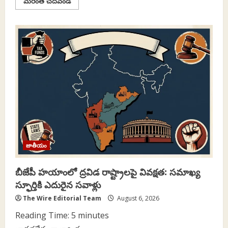
Read
మరింత చదవండి
more
about
భారత్
శిలాజ
ఇంధనాలపై
మరింత
ఆధారపడుతోందా?
జాతీయం
బీజేపీ హయాంలో ద్రవిడ రాష్ట్రాలపై వివక్షత: సమాఖ్య
స్ఫూర్తికి ఎదురైన సవాళ్లు
The Wire Editorial Team
August 6, 2026
Reading Time:
5
minutes