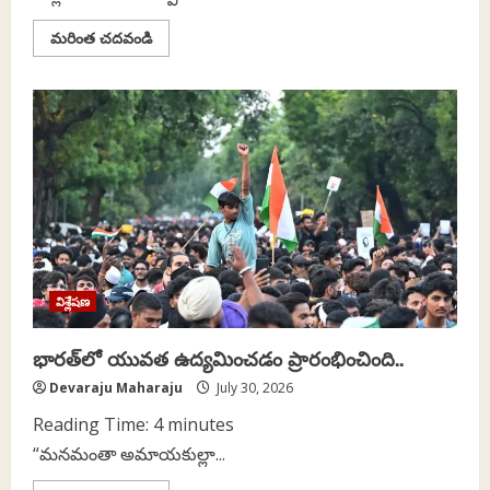
Read
మరింత చదవండి
more
about
తదుపరి
మహమ్మారి
నివారణ
నిధులు
సున్నా?
విశ్లేషణ
భారత్‌లో యువత ఉద్యమించడం ప్రారంభించింది..
Devaraju Maharaju
July 30, 2026
Reading Time:
4
minutes
“మనమంతా అమాయకుల్లా...