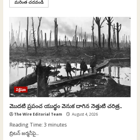
Read
మరింత చదవండి
more
about
జంతర్
మంతర్
నిరసనకారులకు
ఆహారం
అందించిన
రెస్టారెంట్లకు
బెదిరింపులు..
విశ్లేషణ
మొదటి ప్రపంచ యుద్ధం వెనుక దాగిన నెత్తుటి చరిత్ర..
The Wire Editorial Team
August 4, 2026
Reading Time:
3
minutes
బ్రిటన్ జర్మనీపై...