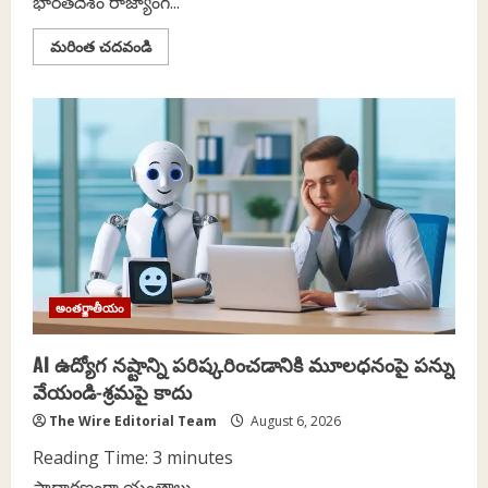
భారతదేశం రాజ్యాంగ...
Read
మరింత చదవండి
more
about
బీజేపీ
హయాంలో
ద్రవిడ
రాష్ట్రాలపై
వివక్షత:
సమాఖ్య
స్ఫూర్తికి
ఎదురైన
సవాళ్లు
అంతర్జాతీయం
AI ఉద్యోగ నష్టాన్ని పరిష్కరించడానికి మూలధనంపై పన్ను
వేయండి-శ్రమపై కాదు
The Wire Editorial Team
August 6, 2026
Reading Time:
3
minutes
సాధారణంగా యంత్రాలు...