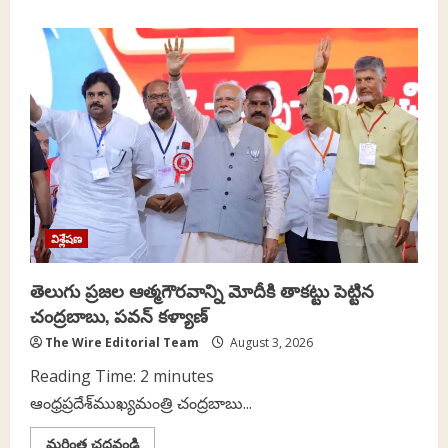
about
న్యాయవ్యవస్థ
అతిక్రమణ:ధర్మాసనం
కార్యనిర్వాహక
వ్యవస్థగా
మారడం
విశ్లేషణ
తెలుగు ప్రజల ఆత్మగౌరవాన్ని మోదీకి తాకట్టు పెట్టిన
చంద్రబాబు, పవన్ కళ్యాణ్
The Wire Editorial Team
August 3, 2026
Reading Time:
2
minutes
ఆంధ్రప్రదేశ్‌ముఖ్యమంత్రి చంద్రబాబు...
Read
మరింత చదవండి