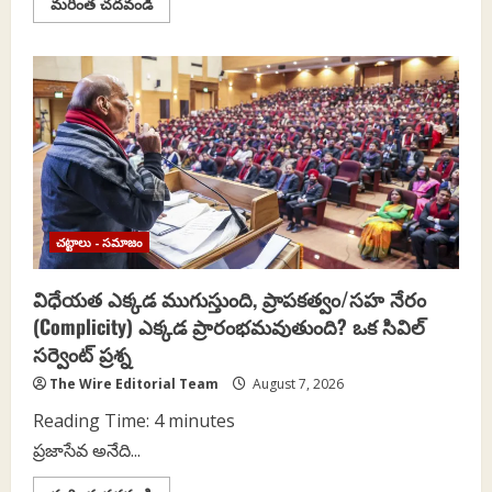
Read
మరింత చదవండి
more
about
టి.
మోహన్‌దాస్
–
RSS
సిద్ధాంతం
యొక్క
అసలు
స్వరూపం
చట్టాలు - సమాజం
విధేయత ఎక్కడ ముగుస్తుంది, ప్రాపకత్వం/సహ నేరం
(Complicity) ఎక్కడ ప్రారంభమవుతుంది? ఒక సివిల్
సర్వెంట్ ప్రశ్న
The Wire Editorial Team
August 7, 2026
Reading Time:
4
minutes
ప్రజాసేవ అనేది...