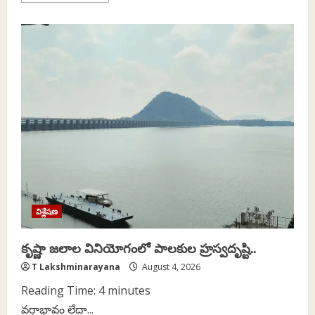
about
ప్రపంచం
అమెరికా
కంటే
చైనాను
ఎందుకు
ఎక్కువగా
నమ్ముతోంది?
విశ్లేషణ
కృష్ణా జలాల వినియోగంలో పాలకుల హ్రస్వదృష్టి..
T Lakshminarayana
August 4, 2026
Reading Time:
4
minutes
వర్షాభావం లేదా...