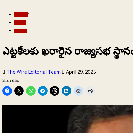
ఆంధ్ర ప్రదేశ్
ఎన్నికలు
రాజకీయం
ఎట్టకేలకు ఖరారైన రాజ్యసభ స్థాన
The Wire Editorial Team
April 29, 2025
Share this: