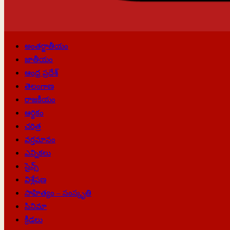
Primary
అంతర్జాతీయం
Menu
జాతీయం
ఆంధ్ర ప్రదేశ్
తెలంగాణ
రాజకీయం
ఆర్థికం
చరిత్ర
వర్తమానం
ఎన్నికలు
సైన్స్
విశ్లేషణ
సాహిత్యం – సంస్కృతి
సినిమా
క్రీడలు