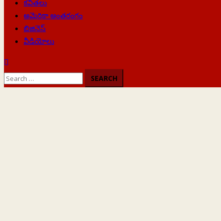
కవితలు
అమెరికా అంతరంగం
బిజినెస్
వీడియోలు
Search
for: