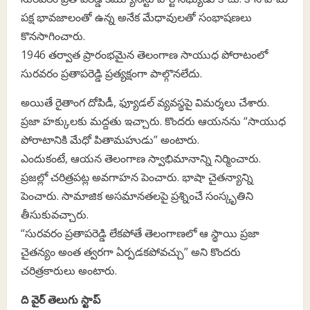
పక్ష భావజాలంతో ఉన్న అనేక మేధావులతో సంభాషణలు
కొనసాగించారు.
1946 తర్వాత ప్రారంభమైన తెలంగాణ సాయుధ పోరాటంలో
సురవరం ప్రతాపరెడ్డి ప్రత్యక్షంగా పాల్గొనలేదు.
అయితే రైతాంగ దోపిడీ, ఫ్యూడల్ వ్యవస్థపై విమర్శలు చేశారు.
ప్రజా హక్కులకు మద్దతు ఇచ్చారు. కొందరు ఆయనను “సాయుధ
పోరాటానికి మేధో పితామహుడు” అంటారు.
ఎందుకంటే, ఆయన తెలంగాణ స్వాభిమానాన్ని నిర్మించారు.
ప్రజల్లో చరిత్రపట్ల అవగాహన పెంచారు. భాషా చైతన్యాన్ని
పెంచారు. సామాజిక అసమానతలపై ప్రశ్నించే సంస్కృతిని
తీసుకువచ్చారు.
“సురవరం ప్రతాపరెడ్డి లేకపోతే తెలంగాణలో ఆ స్థాయి ప్రజా
చైతన్యం అంత త్వరగా ఏర్పడకపోవచ్చు” అని కొందరు
చరిత్రకారులు అంటారు.
ది వైర్ తెలుగు స్టాప్