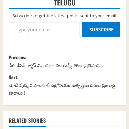
TELUGU
Subscribe to get the latest posts sent to your email.
Type your email…
SUBSCRIBE
P
Previous:
o
కేజీ బేసిన్ గ్యాస్ వివాదం – రిలయన్స్ తాజా ప్రతిపాదన..
s
Next:
మోదీ పుష్కర పాలన -6 పెట్రోలియం ఉత్పత్తుల ధరలు ప్రజలపై
t
భారాలు !
n
a
RELATED STORIES
v