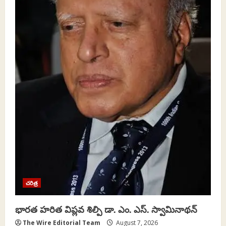
చరిత్ర
భారత హరిత విప్లవ శిల్పి డా. ఎం. ఎస్. స్వామినాథన్
The Wire Editorial Team
August 7, 2026