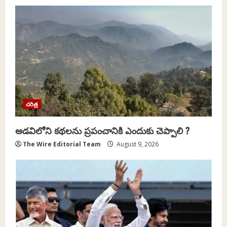
i
g
a
t
i
చరిత్ర
o
అడవిలోని కథలను ప్రపంచానికి ఎందుకు చెప్పాలి ?
n
The Wire Editorial Team
August 9, 2026