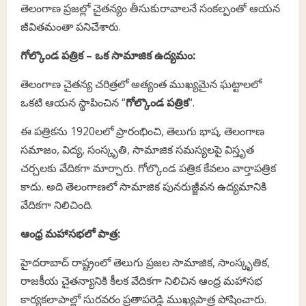
తెలంగాణ ప్రజల్లో చైతన్యం తీసుకురావాలనే సంకల్పంతో ఆయన
జీవితమంతా పనిచేశారు.
గోల్కొండ పత్రిక – ఒక సామాజిక ఉద్యమం:
తెలంగాణ చైతన్య చరిత్రలో అత్యంత ముఖ్యమైన ఘట్టాలలో
ఒకటి ఆయన స్థాపించిన “
గోల్కొండ పత్రిక
“.
ఈ పత్రికను 1920లలో ప్రారంభించి, తెలుగు భాష, తెలంగాణ
సమాజం, విద్య, సంస్కృతి, సామాజిక సమస్యలపై విస్తృత
చర్చలకు వేదికగా మార్చారు. గోల్కొండ పత్రిక కేవలం వార్తాపత్రిక
కాదు. అది తెలంగాణలో సామాజిక పునరుజ్జీవన ఉద్యమానికి
వేదికగా నిలిచింది.
ఆంధ్ర మహాసభలో పాత్ర:
హైదరాబాద్ రాష్ట్రంలో తెలుగు ప్రజల సామాజిక, సాంస్కృతిక,
రాజకీయ చైతన్యానికి కీలక వేదికగా నిలిచిన ఆంధ్ర మహాసభ
కార్యకలాపాల్లో సురవరం ప్రతాపరెడ్డి ముఖ్యపాత్ర పోషించారు.