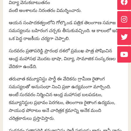
విద్యా వెనుకబాటుతనం
వంటి అంశాలను నిరంతరం విమర్శించారు.
ఆయన సంపాదకత్వంలోని గోల్కొండ పత్రిక తెలంగాణ సమాజ
సమస్యలను బహిరంగ చర్చకు తీసుకువచ్చింది. ఆ కాలంలో ఇది
ఒక పెద్ద రాజకీయ చర్యగా చెప్పాలి.
సురవరం ప్రతాపరెడ్డి ప్రారంభ దశలో ప్రముఖ పాత్ర పోషించిన
ఆంధ్ర మహాసభ మొదట భాషా, విద్యా, సామాజిక సంస్కరణల
వేదికగా ఉండేది.
తరువాత కమ్యూనిస్టు పార్టీ ఈ వేదికను గ్రామీణ రైతాంగ
సమస్యలతో అనుసంధా నించి ప్రజా ఉద్యమంగా మార్చింది.
అంటే సురవరం నిర్మించిన ఆంధ్ర మహాసభ బలపడటం,
కమ్యూనిస్టుల ప్రభావం పెరగటం, తెలంగాణ రైతాంగ ఉద్యమం,
సాయుధ పోరాటం అనే చారిత్రక క్రమాన్ని అనేక మంది
చరిత్రకారులు ప్రస్తావిస్తారు.
సురవరం ప్రతాపరెడ్డి కమ్యూనిస్టు పార్టీ సభ్యుడు కాదు. కానీ వామ