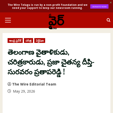
The Wire Telugu is run by a non-profit foundation and we
DONATE NOW
need your support to keep our newsroom running.
Skip
to
Primary
content
Menu
ఆంధ్ర ప్రదేశ్
చరిత్ర
విశ్లేషణ
తెలంగాణ వైతాళికుడు,
చరిత్రకారుడు, ప్రజా చైతన్య దీప్తి-
సురవరం ప్రతాపరెడ్డి !
The Wire Editorial Team
May 29, 2026