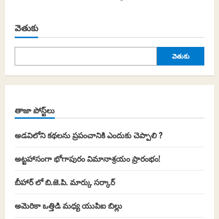
వెతుకు
వెతుకు
తాజా పోస్ట్‌లు
అడవిలోని కథలను ప్రపంచానికి ఎందుకు చెప్పాలి ?
అట్టహాసంగా భోగాపురం విమానాశ్రయం ప్రారంభం!
బీహార్ లో బి.జె.పి. మార్కు సర్కార్
అమెరికా ఒత్తిడి మధ్య యుపిఐ బిల్లు