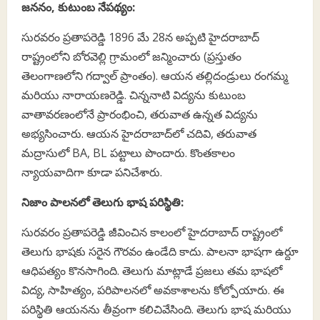
జననం, కుటుంబ నేపథ్యం:
సురవరం ప్రతాపరెడ్డి 1896 మే 28న అప్పటి హైదరాబాద్
రాష్ట్రంలోని బోరవెల్లి గ్రామంలో జన్మించారు (ప్రస్తుతం
తెలంగాణలోని గద్వాల్ ప్రాంతం). ఆయన తల్లిదండ్రులు రంగమ్మ
మరియు నారాయణరెడ్డి. చిన్ననాటి విద్యను కుటుంబ
వాతావరణంలోనే ప్రారంభించి, తరువాత ఉన్నత విద్యను
అభ్యసించారు. ఆయన హైదరాబాద్‌లో చదివి, తరువాత
మద్రాసులో BA, BL పట్టాలు పొందారు. కొంతకాలం
న్యాయవాదిగా కూడా పనిచేశారు.
నిజాం పాలనలో తెలుగు భాష పరిస్థితి:
సురవరం ప్రతాపరెడ్డి జీవించిన కాలంలో హైదరాబాద్ రాష్ట్రంలో
తెలుగు భాషకు సరైన గౌరవం ఉండేది కాదు. పాలనా భాషగా ఉర్దూ
ఆధిపత్యం కొనసాగింది. తెలుగు మాట్లాడే ప్రజలు తమ భాషలో
విద్య, సాహిత్యం, పరిపాలనలో అవకాశాలను కోల్పోయారు. ఈ
పరిస్థితి ఆయనను తీవ్రంగా కలిచివేసింది. తెలుగు భాష మరియు