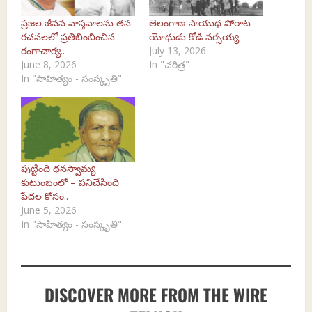
ప్రజల జీవన వాస్తవాలను తన
తెలంగాణ సాయుధ పోరాట
రచనలలో ప్రతిబింబించిన
యోధుడు కోడి నర్సయ్య..
రంగాచార్య..
July 13, 2026
June 8, 2026
In "చరిత్ర"
In "సాహిత్యం - సంస్కృతి"
పుట్టింది ధనస్వామ్య
కుటుంబంలో – పనిచేసింది
పేదల కోసం..
June 5, 2026
In "సాహిత్యం - సంస్కృతి"
DISCOVER MORE FROM THE WIRE