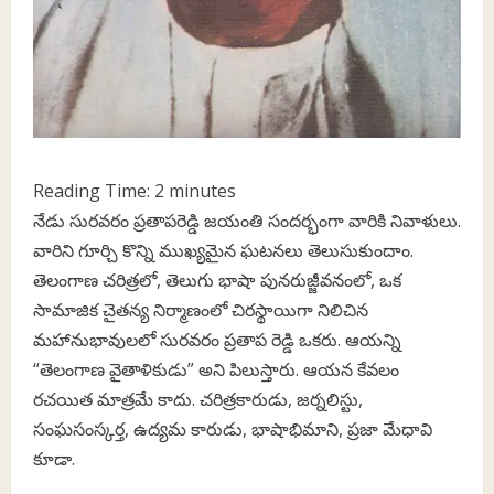
Reading Time:
2
minutes
నేడు సురవరం ప్రతాపరెడ్డి జయంతి సందర్భంగా వారికి నివాళులు.
వారిని గూర్చి కొన్ని ముఖ్యమైన ఘటనలు తెలుసుకుందాం.
తెలంగాణ చరిత్రలో, తెలుగు భాషా పునరుజ్జీవనంలో, ఒక
సామాజిక చైతన్య నిర్మాణంలో చిరస్థాయిగా నిలిచిన
మహానుభావులలో సురవరం ప్రతాప రెడ్డి ఒకరు. ఆయన్ని
“తెలంగాణ వైతాళికుడు” అని పిలుస్తారు. ఆయన కేవలం
రచయిత మాత్రమే కాదు. చరిత్రకారుడు, జర్నలిస్టు,
సంఘసంస్కర్త, ఉద్యమ కారుడు, భాషాభిమాని, ప్రజా మేధావి
కూడా.