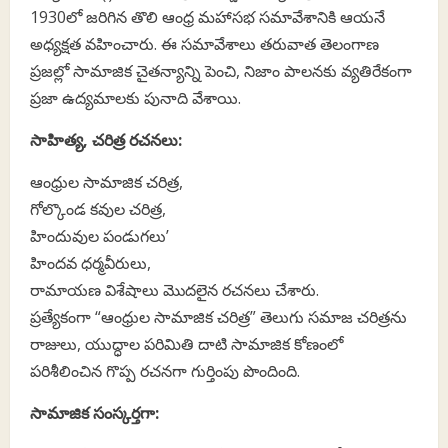
1930లో జరిగిన తొలి ఆంధ్ర మహాసభ సమావేశానికి ఆయనే
అధ్యక్షత వహించారు. ఈ సమావేశాలు తరువాత తెలంగాణ
ప్రజల్లో సామాజిక చైతన్యాన్ని పెంచి, నిజాం పాలనకు వ్యతిరేకంగా
ప్రజా ఉద్యమాలకు పునాది వేశాయి.
సాహిత్య, చరిత్ర రచనలు:
ఆంధ్రుల సామాజిక చరిత్ర,
గోల్కొండ కవుల చరిత్ర,
హిందువుల పండుగలు’
హిందవ ధర్మవీరులు,
రామాయణ విశేషాలు మొదలైన రచనలు చేశారు.
ప్రత్యేకంగా “ఆంధ్రుల సామాజిక చరిత్ర” తెలుగు సమాజ చరిత్రను
రాజులు, యుద్ధాల పరిమితి దాటి సామాజిక కోణంలో
పరిశీలించిన గొప్ప రచనగా గుర్తింపు పొందింది.
సామాజిక సంస్కర్తగా: