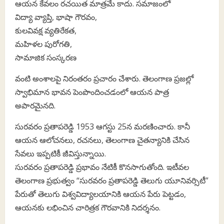
ఆయన కేవలం రచయిత మాత్రమే కాదు. సమాజంలో
విద్యా వ్యాప్తి, భాషా గౌరవం,
కులవివక్ష వ్యతిరేకత,
మహిళల పురోగతి,
సామాజిక సంస్కరణ
వంటి అంశాలపై నిరంతరం ప్రచారం చేశారు. తెలంగాణ ప్రజల్లో
స్వాభిమాన భావన పెంపొందించడంలో ఆయన పాత్ర
అపారమైనది.
సురవరం ప్రతాపరెడ్డి 1953 ఆగస్టు 25న మరణించారు. కానీ
ఆయన ఆలోచనలు, రచనలు, తెలంగాణ చైతన్యానికి చేసిన
సేవలు ఇప్పటికీ జీవిస్తున్నాయి.
సురవరం ప్రతాపరెడ్డి ప్రభావం నేటికీ కొనసాగుతోంది. ఇటీవల
తెలంగాణ ప్రభుత్వం “సురవరం ప్రతాపరెడ్డి తెలుగు యూనివర్సిటీ”
పేరుతో తెలుగు విశ్వవిద్యాలయానికి ఆయన పేరు పెట్టడం,
ఆయనకు లభించిన చారిత్రక గౌరవానికి నిదర్శనం.