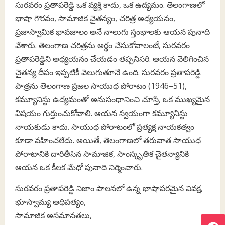
సురవరం ప్రతాపరెడ్డి ఒక వ్యక్తి కాదు, ఒక ఉద్యమం. తెలంగాణలో
భాషా గౌరవం, సామాజిక చైతన్యం, చరిత్ర అధ్యయనం,
ప్రజాస్వామిక భావజాలం అనే నాలుగు స్తంభాలకు ఆయన పునాది
వేశారు. తెలంగాణ చరిత్రను అర్థం చేసుకోవాలంటే, సురవరం
ప్రతాపరెడ్డిని అధ్యయనం చేయడం తప్పనిసరి. ఆయన వెలిగించిన
చైతన్య దీపం ఇప్పటికీ వెలుగుతూనే ఉంది. సురవరం ప్రతాపరెడ్డి
పాత్రను తెలంగాణ ప్రజల సాయుధ పోరాటం (1946–51),
కమ్యూనిస్టు ఉద్యమంతో అనుసంధానించి చూస్తే, ఒక ముఖ్యమైన
విషయం గుర్తుంచుకోవాలి. ఆయన స్వయంగా కమ్యూనిస్టు
నాయకుడు కాదు. సాయుధ పోరాటంలో ప్రత్యక్ష నాయకత్వం
కూడా వహించలేదు. అయితే, తెలంగాణలో తరువాత సాయుధ
పోరాటానికి దారితీసిన సామాజిక, సాంస్కృతిక చైతన్యానికి
ఆయన ఒక కీలక మేధో పునాది నిర్మించారు.
సురవరం ప్రతాపరెడ్డి నిజాం పాలనలో ఉన్న భాషాపరమైన వివక్ష,
భూస్వామ్య ఆధిపత్యం,
సామాజిక అసమానతలు,