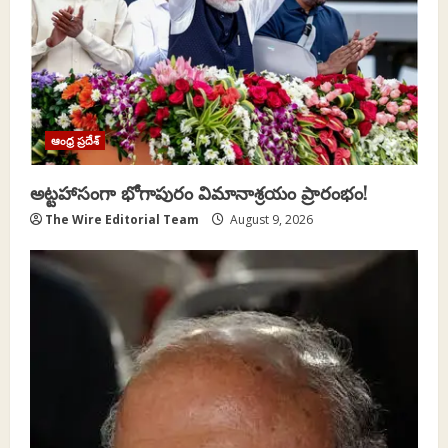
ఆంధ్ర ప్రదేశ్
అట్టహాసంగా భోగాపురం విమానాశ్రయం ప్రారంభం!
The Wire Editorial Team
August 9, 2026