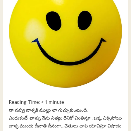
Reading Time:
< 1
minute
నా నవ్వు వాళ్ళకి ముల్లు లా గుచ్చుకుంటుంది.
ఎందుకంటే.,వాళ్ళు నేను నిత్యం దేనికో చింతిస్తూ ..బక్క చిక్కిపోయి
వాళ్ళ ముందు దీనాతి దీనంగా…చేతులు చాపి యాచిస్తూ విషాదం