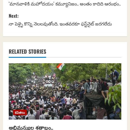
o
‘మానవాళికి మహోదయం’ కమ్యూనిజం.. అంతం కాదిది ఆరంభం..
s
Next:
నా పెళ్ళై కొన్ని నెలలవుతోంది. ఇంతవరకూ ఫస్ట్‌నైట్‌ జరగలేదు
t
n
a
RELATED STORIES
v
i
g
a
t
కవితలు
i
అభిమన్యుల శతాబ్దం..