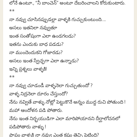
లోనే ఉంటూ., “నీ బాంచెన్” అంటూ దేబరించాలని కోరుకుంటారు.
**
నా నవ్వు చూసినప్పుడల్లా వాళ్ళకి గుచ్చుకుంటుంది….
అసలు ఇతనిలా నవ్వుతూ
ఇంత సంతోషంగా ఎలా ఉండగలడు?
ఇతను ఎందుకు బాధ పడడు?
నా ముందెందుకని గోజారడు?
అసలు ఇంత స్వేచ్ఛగా ఎలా ఉన్నాడు?
ఇన్ని ప్రశ్నలు వాళ్ళకి!
**
నా నవ్వు చూడండీ వాళ్ళనెలా గుచ్చుతుందో ?
వాళ్ళ నిద్రనెలా దూరం చేస్తుందో?
నేను నవ్వితే వాళ్ళు నోట్లో పెట్టుకొనే అన్నం ముద్ద రుచి పోతుంది !
మహా ఆందోళన పడి పోతారు.
నేను ఇంత నిర్భయుడిగా ఎలా మారిపోయానని దీర్ఘాలోచనలో
పడిపోతారు వాళ్ళు !
పాపం వాళ్ళకి నా నవ్వు ఎంత కష్టం తెచ్చి పెట్టింది?