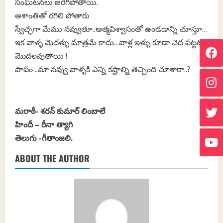
సంఘటనలు జరిగిపోతాయి.
అశాంతితో రగిలి పోతారు
స్వేచ్ఛగా మేము నవ్వుతూ..ఆత్మవిశ్వాసంతో ఉండడాన్ని చూస్తూ…
ఇక వాళ్ళ మెదళ్ళు మాత్రమే కాదు.. వాళ్ల ఇళ్ళు కూడా చెద పట్టటం
మొదలవుతాయి !
పాపం ..మా నవ్వు వాళ్ళకి ఎన్ని కష్టాల్ని తెచ్చింది చూశారా..?
మరాఠీ- శరన్ కుమార్ లింబాలే
హిందీ – రీనా త్యాగి
తెలుగు -గీతాంజలి.
ABOUT THE AUTHOR