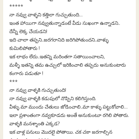
*****
నా నవ్వు వాళ్ళని కత్తిలా గుచ్చుతుంది…
ఇంత హాయిగా నవ్వుతున్నాడంటే వీడు సుఖంగా ఉన్నాడని..
దేన్నీ లెక్క చేయడని!
ఇది చాలా తప్పని..జరగరానిది జరిగిపోతుందని..వాళ్ళు
కుమిలిపోతారు !
ఇక లాభం లేదు..ఇతన్ని మరింతగా సతాయించాలని,
మళ్ళీ ఇతన్ని తమ ఉచ్చులో ఇరికించాలి తప్పదు అనుకుంటారు
కంగారు పడుతూ !
***
నా నవ్వు వాళ్ళకి గుచ్చుతుంది!
నా నవ్వు వాళ్ళకి కడుపులో నొప్పిని కలిగిస్తుంది.
వీళ్ళు మా ముందు చేతులు జోడించాలి..మా కాళ్ళు పట్టుకోవాలి…
ఇలా ప్రశాంతంగా నవ్వకూడదు అంతే అనుకుంటూ రగిలి పోతారు.
వాళ్ళకి మనశ్శాంతి ఎక్కడ?
ఇక వాళ్ల పనులు మొదలై పోతాయి. చక చకా జరగాల్సిన