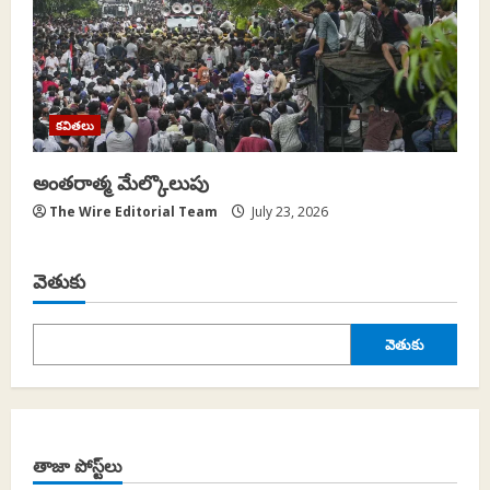
కవితలు
అంతరాత్మ మేల్కొలుపు
The Wire Editorial Team
July 23, 2026
వెతుకు
వెతుకు
తాజా పోస్ట్‌లు