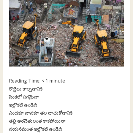
Reading Time:
< 1
minute
రొట్టెలు కాల్చడానికి
పెంకలో సగమైనా
ఇల్లొకటి ఉండేది
ఎండకూ వానకూ తల దాచుకోడానికి
తల్లి అరచేతులంత కాకపోయినా
నయనమంత ఇల్లొకటి ఉండేది