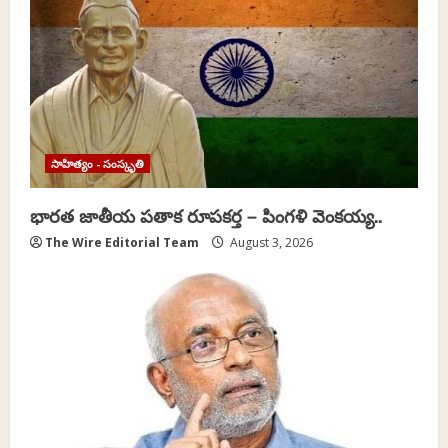
సాహిత్యం - సంస్కృతి
భారత జాతీయ పతాక రూపకర్త – పింగళి వెంకయ్య..
The Wire Editorial Team
August 3, 2026