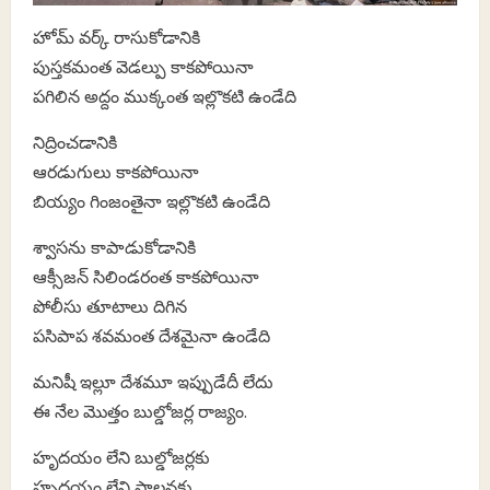
హోమ్ వర్క్ రాసుకోడానికి
పుస్తకమంత వెడల్పు కాకపోయినా
పగిలిన అద్దం ముక్కంత ఇల్లొకటి ఉండేది
నిద్రించడానికి
ఆరడుగులు కాకపోయినా
బియ్యం గింజంతైనా ఇల్లొకటి ఉండేది
శ్వాసను కాపాడుకోడానికి
ఆక్సీజన్ సిలిండరంత కాకపోయినా
పోలీసు తూటాలు దిగిన
పసిపాప శవమంత దేశమైనా ఉండేది
మనిషీ ఇల్లూ దేశమూ ఇప్పుడేదీ లేదు
ఈ నేల మొత్తం బుల్డోజర్ల రాజ్యం.
హృదయం లేని బుల్డోజర్లకు
హృదయం లేని పాలనకు