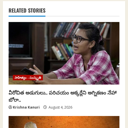
a
RELATED STORIES
v
i
g
a
t
i
సాహిత్యం - సంస్కృతి
o
వీరోచిత అడుగులు.. పరిచయం అక్కర్లేని అగ్నికణం నేహా
n
బోరా..
Krishna Kanuri
August 4, 2026