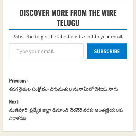
DISCOVER MORE FROM THE WIRE
TELUGU
Subscribe to get the latest posts sent to your email.
Type your email…
SUBSCRIBE
P
Previous:
o
శనగ రైతుల సంక్షోభం- దిగుమతుల సునామీలో దేశీయ సాగు
s
Next:
మణిపూర్: ప్రత్యేక జిల్లా డిమాండ్ నెరవేరే వరకు అంత్యక్రియలకు
t
నిరాకరణ
n