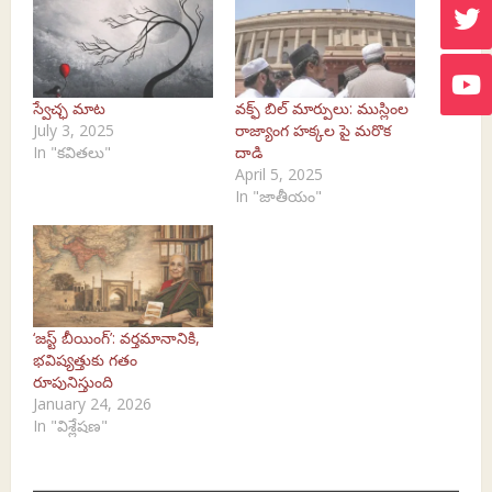
స్వేచ్ఛ మాట
వక్ఫ్‌ బిల్ మార్పులు: ముస్లింల
July 3, 2025
రాజ్యాంగ హక్కల పై మరొక
In "కవితలు"
దాడి
April 5, 2025
In "జాతీయం"
‘జస్ట్ బీయింగ్’: వర్తమానానికి,
భవిష్యత్తుకు గతం
రూపునిస్తుంది
January 24, 2026
In "విశ్లేషణ"