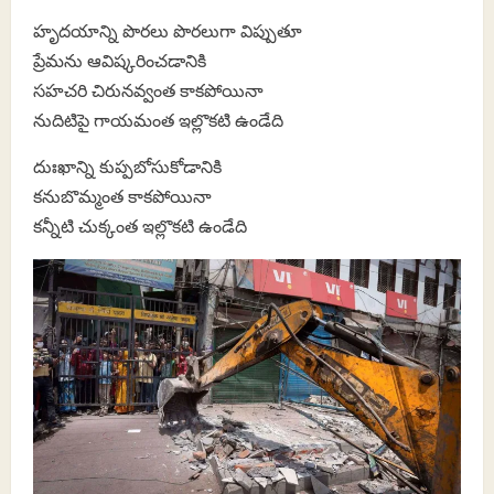
హృదయాన్ని పొరలు పొరలుగా విప్పుతూ
ప్రేమను ఆవిష్కరించడానికి
సహచరి చిరునవ్వంత కాకపోయినా
నుదిటిపై గాయమంత ఇల్లొకటి ఉండేది
దుఃఖాన్ని కుప్పబోసుకోడానికి
కనుబొమ్మంత కాకపోయినా
కన్నీటి చుక్కంత ఇల్లొకటి ఉండేది