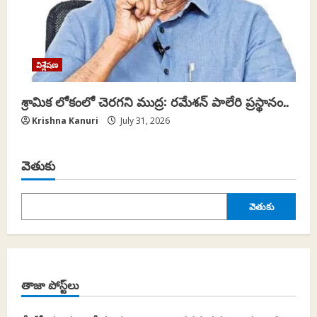
విశ్లేషణ
శ్రామిక లోకంలో చెరగని ముద్ర: రమేశన్ పాలేరి ప్రస్థానం..
Krishna Kanuri
July 31, 2026
వెతుకు
వెతుకు
తాజా పోస్ట్‌లు