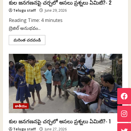
కుల జనగణనపై చర్చలో అసలు ప్రశ్నలు ఏమిటి?- 2
Telugu staff
June 29, 2026
Reading Time:
4
minutes
బ్రెజిల్ అనుభవం...
Read
మరింత చదవండి
more
about
కుల
జనగణనపై
చర్చలో
అసలు
ప్రశ్నలు
ఏమిటి?
-
2
జాతీయం
కుల జనగణనపై చర్చలో అసలు ప్రశ్నలు ఏమిటి?- 1
Telugu staff
June 27, 2026