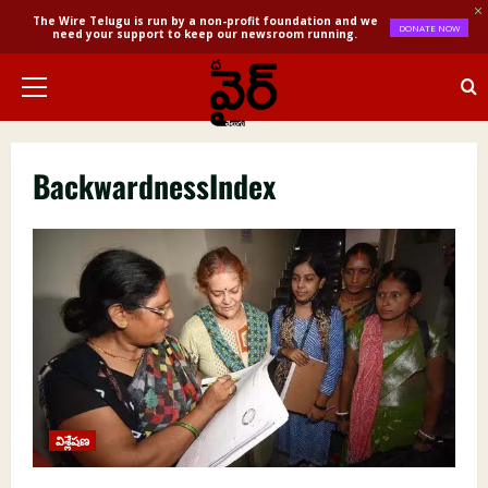
The Wire Telugu is run by a non-profit foundation and we
DONATE NOW
need your support to keep our newsroom running.
Skip
to
Primary
content
Menu
BackwardnessIndex
విశ్లేషణ