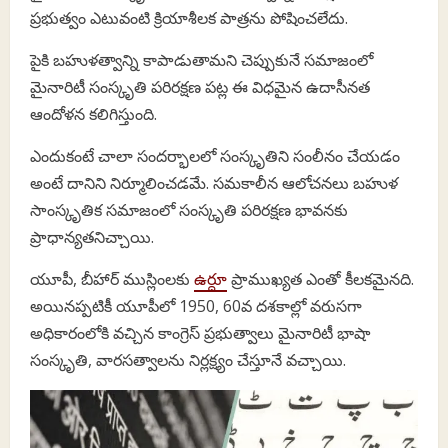
ప్రభుత్వం ఎటువంటి క్రియాశీలక పాత్రను పోషించలేదు.
పైకి బహుళత్వాన్ని కాపాడుతామని చెప్పుకునే సమాజంలో
మైనారిటీ సంస్కృతి పరిరక్షణ పట్ల ఈ విధమైన ఉదాసీనత
ఆందోళన కలిగిస్తుంది.
ఎందుకంటే చాలా సందర్భాలలో సంస్కృతిని సంలీనం చేయడం
అంటే దానిని నిర్మూలించడమే. సమకాలీన ఆలోచనలు బహుళ
సాంస్కృతిక సమాజంలో సంస్కృతి పరిరక్షణ భావనకు
ప్రాధాన్యతనిచ్చాయి.
యూపీ, బీహార్ ముస్లింలకు
ఉర్దూ
ప్రాముఖ్యత ఎంతో కీలకమైనది.
అయినప్పటికీ యూపీలో 1950, 60వ దశకాల్లో వరుసగా
అధికారంలోకి వచ్చిన కాంగ్రెస్ ప్రభుత్వాలు మైనారిటీ భాషా
సంస్కృతి, వారసత్వాలను నిర్లక్ష్యం చేస్తూనే వచ్చాయి.