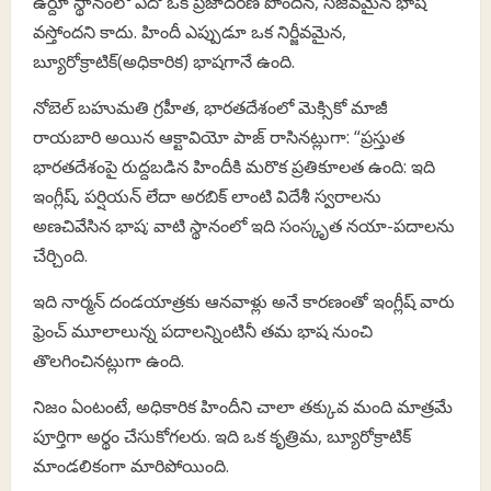
ఉర్దూ స్థానంలో ఏదో ఒక ప్రజాదరణ పొందిన, సజీవమైన భాష
వస్తోందని కాదు. హిందీ ఎప్పుడూ ఒక నిర్జీవమైన,
బ్యూరోక్రాటిక్(అధికారిక) భాషగానే ఉంది.
నోబెల్ బహుమతి గ్రహీత, భారతదేశంలో మెక్సికో మాజీ
రాయబారి అయిన ఆక్టావియో పాజ్ రాసినట్లుగా: “ప్రస్తుత
భారతదేశంపై రుద్దబడిన హిందీకి మరొక ప్రతికూలత ఉంది: ఇది
ఇంగ్లీష్, పర్షియన్ లేదా అరబిక్ లాంటి విదేశీ స్వరాలను
అణచివేసిన భాష; వాటి స్థానంలో ఇది సంస్కృత నయా-పదాలను
చేర్చింది.
ఇది నార్మన్ దండయాత్రకు ఆనవాళ్లు అనే కారణంతో ఇంగ్లీష్ వారు
ఫ్రెంచ్ మూలాలున్న పదాలన్నింటినీ తమ భాష నుంచి
తొలగించినట్లుగా ఉంది.
నిజం ఏంటంటే, అధికారిక హిందీని చాలా తక్కువ మంది మాత్రమే
పూర్తిగా అర్థం చేసుకోగలరు. ఇది ఒక కృత్రిమ, బ్యూరోక్రాటిక్
మాండలికంగా మారిపోయింది.