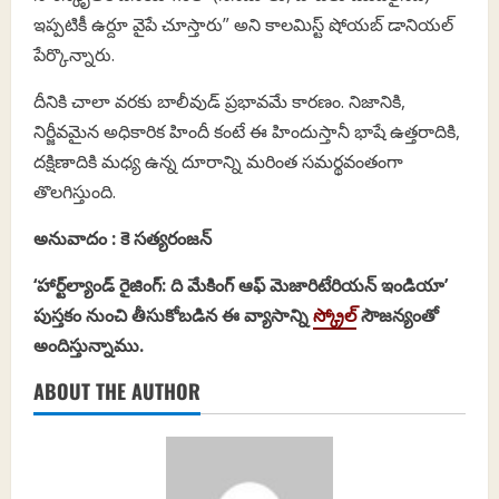
ఇప్పటికీ ఉర్దూ వైపే చూస్తారు” అని కాలమిస్ట్ షోయబ్ డానియల్
పేర్కొన్నారు.
దీనికి చాలా వరకు బాలీవుడ్ ప్రభావమే కారణం. నిజానికి,
నిర్జీవమైన అధికారిక హిందీ కంటే ఈ హిందుస్తానీ భాషే ఉత్తరాదికి,
దక్షిణాదికి మధ్య ఉన్న దూరాన్ని మరింత సమర్థవంతంగా
తొలగిస్తుంది.
అనువాదం : కె సత్యరంజన్
‘హార్ట్‌ల్యాండ్ రైజింగ్: ది మేకింగ్ ఆఫ్ మెజారిటేరియన్ ఇండియా’
పుస్తకం నుంచి తీసుకోబడిన ఈ వ్యాసాన్ని
స్క్రోల్
సౌజన్యంతో
అందిస్తున్నాము.
ABOUT THE AUTHOR