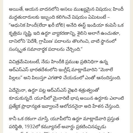
అయితే, ఆయన వాదనలోని అసలు ముఖ్యమైన విషయం; హిందీ
మద్దతుదారులకు ఇబ్బంది కలిగించే విషయం ఏమిటంటే –
“ఆధునిక హిందీ(లేదా ఖరీ బోలి) అనేది ఈస్ట్ ఇండియా కంపెనీ ఒక
కృత్రిమ సృష్టి. ఇది ఉర్దూ వ్యాకరణాన్ని, శైలిని అలాగే ఉంచుతూ,
దానిలోని ‘విదేశీ, గ్రామీణ’ పదాలను తొలగించి, వాటి స్థానంలో
సంస్కృత సమానార్థక పదాలను చేర్చింది.”
విచిత్రమేమిటంటే, నేడు హిందీకి ప్రముఖ ప్రతినిధిగా ఉన్న
ఆర్‌ఎస్‌ఎస్ భారతదేశంలోని ఇంగ్లీష్ మాట్లాడేవారిని “మెకాలే
పిల్లలు” అని పిలుస్తూ ఎగతాళి చేయడంలో ఎంతో ఆనందిస్తుంది.
ఏదేమైనా, ఉర్దూ పట్ల ఆర్‌ఎస్‌ఎస్ వైఖరి శత్రుత్వంతో
కూడుకున్నదే. యూపీలో మైనారిటీ భాష అయిన ఉర్దూకు ఎలాంటి
ప్రత్యేక ప్రాధాన్యత ఇవ్వాలనే ఆలోచననైనా అది హేళన చేస్తుంది.
కానీ ఒక రకంగా చూస్తే, యూపీలోని ఉర్దూ మాట్లాడేవారి ప్రస్తుత
పరిస్థితి, 1932లో కమ్యూనల్ అవార్డు ప్రకటించినప్పుడు