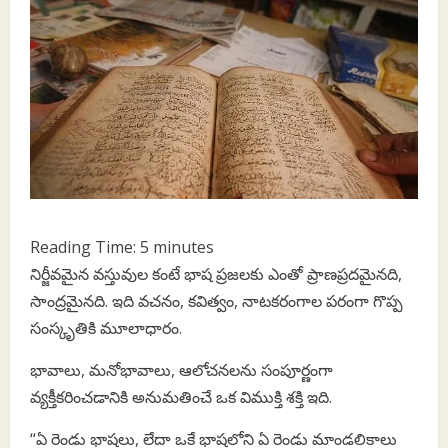
Reading Time:
5
minutes
నిర్జీవమైన వస్తువుల కంటే భాష ప్రజలకు ఎంతో ప్రాణప్రదమైనది,
సాంద్రమైనది. ఇది వచనం, కవిత్వం, నాటకరంగాల పరంగా గొప్ప
సంస్కృతికి మూలాధారం.
భావాలు, మనోభావాలు, ఆలోచనలను సంపూర్ణంగా
వ్యక్తీకరించడానికి అనుమతించే ఒక విముక్తి శక్తి ఇది.
“ఏ రెండు భాషలు, లేదా ఒకే భాషలోని ఏ రెండు మాండలికాలు