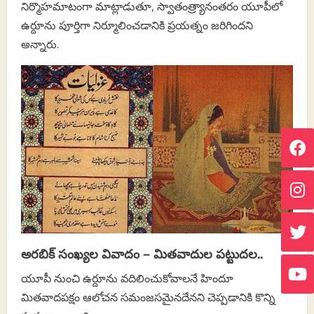
నిర్మొహమాటంగా మాట్లాడుతూ, స్వాతంత్ర్యానంతరం యూపీలో
ఉర్దూను పూర్తిగా నిర్మూలించడానికి ప్రయత్నం జరిగిందని
అన్నారు.
అరబిక్ సంఖ్యల వివాదం – మితవాదుల పట్టుదల..
యూపీ నుంచి ఉర్దూను వదిలించుకోవాలనే హిందూ
మితవాదపక్షం ఆలోచన సమంజసమైనదేనని చెప్పడానికి కొన్ని