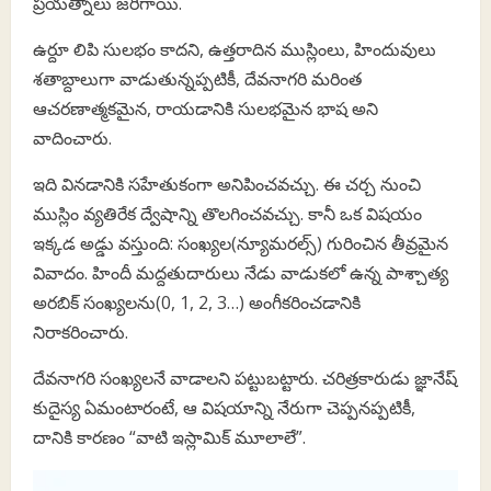
ప్రయత్నాలు జరిగాయి.
ఉర్దూ లిపి సులభం కాదని, ఉత్తరాదిన ముస్లింలు, హిందువులు
శతాబ్దాలుగా వాడుతున్నప్పటికీ, దేవనాగరి మరింత
ఆచరణాత్మకమైన, రాయడానికి సులభమైన భాష అని
వాదించారు.
ఇది వినడానికి సహేతుకంగా అనిపించవచ్చు. ఈ చర్చ నుంచి
ముస్లిం వ్యతిరేక ద్వేషాన్ని తొలగించవచ్చు. కానీ ఒక విషయం
ఇక్కడ అడ్డు వస్తుంది: సంఖ్యల(న్యూమరల్స్) గురించిన తీవ్రమైన
వివాదం. హిందీ మద్దతుదారులు నేడు వాడుకలో ఉన్న పాశ్చాత్య
అరబిక్ సంఖ్యలను(0, 1, 2, 3…) అంగీకరించడానికి
నిరాకరించారు.
దేవనాగరి సంఖ్యలనే వాడాలని పట్టుబట్టారు. చరిత్రకారుడు జ్ఞానేష్
కుదైస్య ఏమంటారంటే, ఆ విషయాన్ని నేరుగా చెప్పనప్పటికీ,
దానికి కారణం “వాటి ఇస్లామిక్ మూలాలే”.