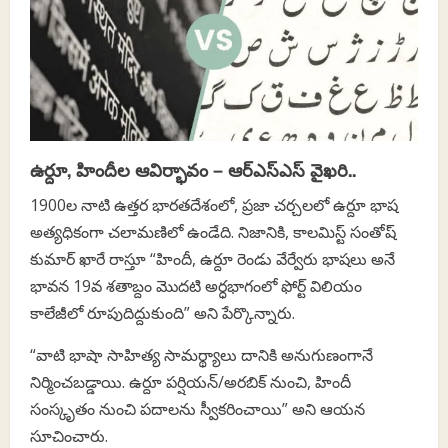
ఉర్దూ, హిందీల ఆవిర్భావం – ఆర్‌ఎస్‌ఎస్ వైఖరి..
1900ల నాటి ఉత్తర భారతదేశంలో, ప్రజా చర్చలలో ఉర్దూ భాష
అత్యధికంగా చలామణిలో ఉండేది. నిజానికి, కాలమిస్ట్ సంతోష్
కుమార్ ఖారే రాస్తూ “హిందీ, ఉర్దూ రెండు వేర్వేరు భాషలు అనే
భావన 19వ శతాబ్దం మొదటి అర్ధభాగంలో ఫోర్ట్ విలియం
కాలేజీలో రూపుదిద్దుకుంది” అని పేర్కొన్నారు.
“వాటి భాషా సాహిత్య సామర్థ్యాలు దానికి అనుగుణంగానే
నిర్మించబడ్డాయి. ఉర్దూ పర్షియన్/అరబిక్ నుంచి, హిందీ
సంస్కృతం నుంచి పదాలను స్వీకరించాయి” అని ఆయన
సూచించారు.