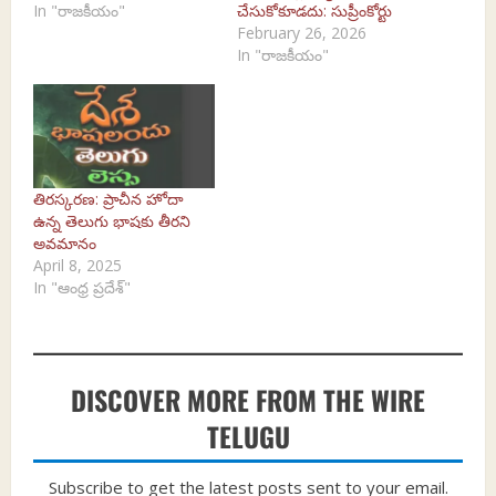
In "రాజకీయం"
చేసుకోకూడదు: సుప్రీంకోర్టు
February 26, 2026
In "రాజకీయం"
తిరస్కరణ: ప్రాచీన హోదా
ఉన్న తెలుగు భాషకు తీరని
అవమానం
April 8, 2025
In "ఆంధ్ర ప్రదేశ్"
DISCOVER MORE FROM THE WIRE
TELUGU
Subscribe to get the latest posts sent to your email.