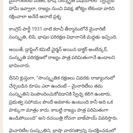
మైనారిటీలకు మతం, భాష, సంస్కృతి విషయాలలో స్వేచ్ఛకు
హామీ ఇవ్వాలా, రాజ్యం నుంచి వివక్ష, జోక్యం లేకుండా వారిని
రక్షించాలా అనేదే ఆనాటి ప్రశ్న.
కాంగ్రెస్ పార్టీ 1931 నాటి కరాచీ తీర్మానంలోనే మైనారిటీ
సంస్కృతి, లిపి, భాషల పరిరక్షణ విధానానికి మద్దతు ఇచ్చింది.
అయితే, డ్రాఫ్టింగ్ కమిటీ ఛైర్మన్ అయిన డాక్టర్ అంబేద్కర్,
సంస్కృతి పరిరక్షణలో రాజ్యం పాత్ర పరిమితంగానే ఉండాలని
భావించారు.
దీనిని క్లుప్తంగా, “సాంస్కృతిక రక్షణలు చివరకు రాజ్యాంగంలో
చేర్చబడిన రూపం ఎలా ఉందంటే – మైనారిటీలు తమ
సంస్కృతిని పెంపొందించుకోవడానికి స్వేచ్ఛ కలిగి ఉంటారు,
ప్రభుత్వ సహాయం పొందే అవకాశం ఉంటుంది కానీ అది ఒక
హక్కుగా మాత్రం కాదు. కాబట్టి రాజ్యం పాత్ర పరిమితంగా
ఉండిపోయింది” అని రచయిత్రి రోచనా బాజ్‌పాయ్ వివరిస్తారు.
మైనారిటీల సంస్కృతిని, భాషా వారసత్వాన్ని సంరక్షించడంలో