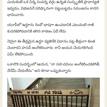
ఎందుకంటే ఒక చిన్న సంపన్న వర్గం ఉన్నత సంస్కృతికి ప్రాధాన్యత
ఇవ్వడం, విభజననే పరిష్కారంగా పట్టుబట్టడం సమంజసం కాదని
భావించారు.
యూపీలో ఉర్దూను రెండో భాషగా ఉంచడానికి ఎటువంటి రాజీ
కుదరకపోవడానికి తగిన కారణం ఏదీ లేదు.
నెహ్రూ ఈ తీవ్రమైన ఉర్దూ వ్యతిరేక విధానం పట్ల తీవ్రంగా కలత
చెందారని హసన్ అంగీకరించారు. కానీ ఆయన చేయగలిగింది
ఏమీ లేకపోయింది.
ఒకానొక సందర్భంలో ఆయన, “నా సహచరులు అంగీకరించకపోతే,
నేనేమీ చేయలేను” అని కూడా ఒప్పుకున్నారు.