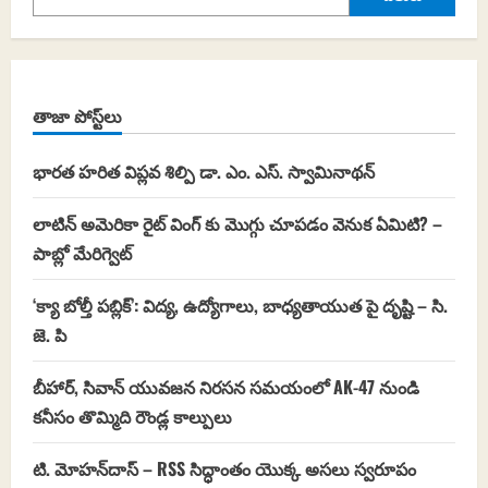
తాజా పోస్ట్‌లు
భారత హరిత విప్లవ శిల్పి డా. ఎం. ఎస్. స్వామినాథన్
లాటిన్ అమెరికా రైట్ వింగ్ కు మొగ్గు చూపడం వెనుక ఏమిటి? –
పాబ్లో మేరిగ్వెట్
‘క్యా బోల్తీ పబ్లిక్’: విద్య, ఉద్యోగాలు, బాధ్యతాయుత పై దృష్టి – సి.
జె. పి
బీహార్, సివాన్‌ యువజన నిరసన సమయంలో AK-47 నుండి
కనీసం తొమ్మిది రౌండ్ల కాల్పులు
టి. మోహన్‌దాస్ – RSS సిద్ధాంతం యొక్క అసలు స్వరూపం