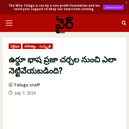
The Wire Telugu is run by a non-profit foundation and we
DONATE NOW
need your support to keep our newsroom running.
Skip
to
Primary
content
Menu
విశ్లేషణ
సాహిత్యం - సంస్కృతి
ఉర్దూ భాష ప్రజా చర్చల నుంచి ఎలా
నెట్టివేయబడింది?
Telugu staff
July 7, 2026