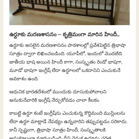
ఉర్దూకు మరణశాసనం – కృత్రిమంగా మారిన హిందీ..
ఉర్దూకు అసలైన మరణశాసనం పాఠశాలల్లో ప్రవేశపెట్టిన త్రిభాషా
సూత్రం ద్వారా లిఖించబడింది. యూపీలో, ఇందులో మొదటిది
జాతీయ భాష అయిన హిందీ కాగా, సంస్కృతం రెండో భాషగా,
మూడో భాషగా ఇంగ్లీష్ లేదా ఉర్దూలలో ఒకదానిని ఎంచుకునే
అవకాశం ఉంది.
ఆధునిక భారతదేశంలో ముందుకు దూసుకుపోవాలని
అనుకునేవారికి ఇంగ్లీష్ నేర్చుకోవడం చాలా కీలకం.
కాబట్టి ఉర్దూ కంటే ఇంగ్లీష్‌ను ఎంచుకున్న కొద్దిమంది ముస్లింలను
లేదా ఉర్దూ మాట్లాడే నేపథ్యం ఉన్నవారిని తప్పుపట్టడం సరికాదు.
కానీ స్పష్టంగా, త్రిభాషా సూత్రం హిందీ, సంస్కృతాలకి
అనుకూలంగా మార్చబడింది. దీని వెనుక ఉర్దూను చరిత్ర