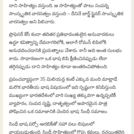
దాని సాహిత్యం వస్తుంది. ఆ సాహిత్యంతో పాటు సంపన్న
సాంస్కృతిక వారసత్వం వస్తుంది – దీనినే జార్జ్ స్టైనర్ సాంస్కృతిక
వారసత్వం అని పిలిచారు.
ప్రొఫెసర్ కేసీ కందా తదితర ప్రతిభావంతులైన అనువాదకులు
ఉర్దూ కవిత్వాన్ని దేవనాగరిలోకి, అలాగే రోమన్ లిపిలోకి
అనువదించడానికి ప్రయత్నాలు చేశారు. కానీ అది అంత సులభం
కాదు. సాధారణంగా ఒక భాష లిపి క్షీణించినప్పుడు లేదా
తగ్గినప్పుడు దాని సాహిత్యం కూడా అంతరించిపోతుంది.
ప్రపంచవ్యాప్తంగా 35 మిలియన్ల కంటే ఎక్కువ మంది మాట్లాడే
మరొక భారతీయ భాష విషయంలో ఇది స్పష్టంగా కనిపిస్తుంది.
ముఖ్యంగా భారతదేశంలో వారి సంఖ్య తక్కువగా ఉన్నప్పటికీ
వ్యాపారం, సంపద సృష్టి, దాతృత్వంలో అపారమైన పాత్ర
పోషించిన ఒక సమాజానికి చెందిన భాష: సింధీ సమాజం.
సింధీ భాష పర్సో-అరబిక్‌తో సహా పలు లిపులలో
వ్రాయబడుతుంది. సింధీ సాహిత్యంలో గొప్ప కవులు, రచయితలైన