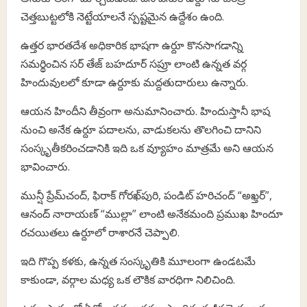
చెత్తబుట్టలోకి నెట్టేయాలనే స్పష్టమైన ఉద్దేశం ఉంది.
ఉత్తర భారతదేశ అధికారిక భాషగా ఉర్దూ కొనసాగడాన్ని
సమర్థించిన సర్ తేజ్ బహదూర్ సప్రూ లాంటి ఉన్నత వర్గ
హిందువులలో కూడా ఉర్దూకు మద్దతుదారులు ఉన్నారు.
ఆయన హిందీని తీవ్రంగా అనుమానించారు. హిందుస్తానీ భాష
నుంచి అనేక ఉర్దూ పదాలను, వాడుకలను తొలగించి దానిని
సంస్కృతీకరించడానికి ఇది ఒక వ్యూహం మాత్రమే అని ఆయన
భావించారు.
మున్షీ ప్రేమ్‌చంద్, ఫిరాక్ గోరఖ్‌పురి, పండిట్ హరిచంద్ “అఖ్తర్”,
ఆనంద్ నారాయణ్ “ముల్లా” లాంటి అనేకమంది ప్రముఖ హిందూ
రచయితలు ఉర్దూలో రాశారనే చెప్పాలి.
ఇది గొప్ప కళకు, ఉన్నత సంస్కృతికి మూలంగా ఉండటమే
కాకుండా, వర్గాల మధ్య ఒక లౌకిక వారధిగా నిలిచింది.