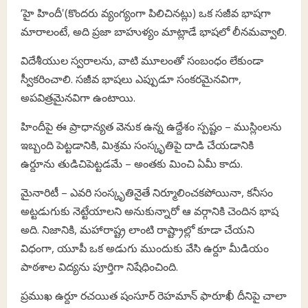
‘హై హిందీ'(కొందరు వ్యంగ్యంగా పిలిచినట్లు) ఒక సజీవ భాషగా
మారాలంటే, అది ప్రజా బాహుళ్యం మాట్లాడే భాషలో లీనమవ్వాలి.
విదేశీయుల స్వరాలను, వాటి మూలంతో సంబంధం లేకుండా
స్వీకరించాలి. సజీవ భాషలు ఎప్పుడూ సంకరమైనవిగా,
అపవిత్రమైనవిగా ఉంటాయి.
హిందీపై ఈ ప్రాధాన్యత వెనుక ఉన్న ఉద్దేశం స్పష్టం – ముస్లింలను
ఇబ్బంది పెట్టడానికి, మిశ్రమ సంస్కృతిపై దాడి చేయడానికి
ఉర్దూను తుడిచిపెట్టడమే – అంతకు మించి ఏమీ కాదు.
మైనారిటీ – ఎవరి సంస్కృతినైతే నిర్మూలించకపోయినా, కనీసం
అట్టడుగుకు నెట్టేయాలని అనుకున్నారో ఆ వర్గానికి చెందిన భాష
అది. నిజానికి, మహారాష్ట్ర లాంటి రాష్ట్రాల్లో కూడా చేయని
విధంగా, యూపీ ఒక అడుగు ముందుకు వేసి ఉర్దూ మీడియం
పాఠశాల విద్యను పూర్తిగా నిషేధించింది.
ప్రముఖ ఉర్దూ రచయిత షంసూర్ రెహమాన్ ఫారూఖీ దీనిపై చాలా