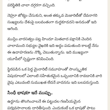
పరిస్థితికి చాలా దగ్గరగా వచ్చింది.
నెహ్రూ జోక్యం చేసుకుని, అంత తక్కువ మెజారిటీతో దేవనాగరి
సంఖ్యలను దేశంపై బలవంతంగా రుద్దకూడదని అనడంతో ఇది
ఆగింది.
ముస్లిం వారసత్వం పట్ల హిందూ మితవాద పక్షానికి చెందిన
చాలామంది సభ్యుల వైఖరికి ఇది అద్దం పడుతుంది కాబట్టే నేను
ఈ ఉదాహరణను నొక్కి చెబుతున్నాను. ఇది ముఖ్యంగా
యూపీలో స్పష్టంగా కనిపించింది.
స్థిరపడిన ఒక పెద్ద మైనారిటీ సమూహంతో సాంస్కృతిక
విషయాలలో ఎలాంటి సహేతుకమైన ఒప్పందానికి రావడానికి వారి
వైపు ఎటువంటి సుముఖత లేదనే వాదనను ఇది బలపరుస్తుంది.
సింధీ భాషకూ ఇదే ముప్పు..
ఉర్దూను తొలగించాలనే ఈ పట్టుదల గణనీయమైన
పర్యవసానాలకు దారితీస్తుంది. ఎందుకంటే ఒక భాషతో పాటు