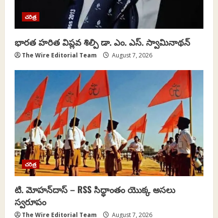
చరిత్ర
భారత హరిత విప్లవ శిల్పి డా. ఎం. ఎస్. స్వామినాథన్
The Wire Editorial Team
August 7, 2026
చరిత్ర
టి. మోహన్‌దాస్ – RSS సిద్ధాంతం యొక్క అసలు
స్వరూపం
The Wire Editorial Team
August 7, 2026