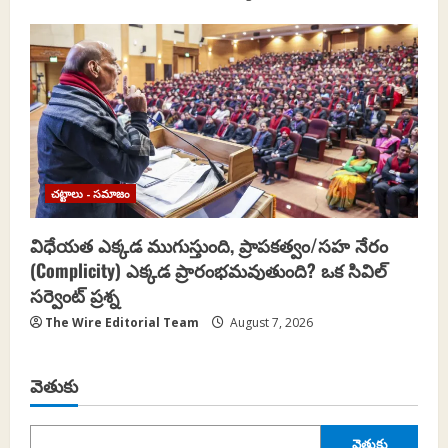
చట్టాలు - సమాజం
విధేయత ఎక్కడ ముగుస్తుంది, ప్రాపకత్వం/సహ నేరం
(Complicity) ఎక్కడ ప్రారంభమవుతుంది? ఒక సివిల్
సర్వెంట్ ప్రశ్న
The Wire Editorial Team
August 7, 2026
వెతుకు
వెతుకు