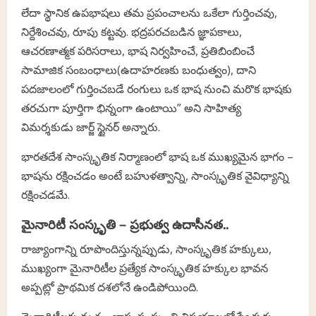
లేదా స్థానిక ఉపభాషలు తమ ప్రపంచాలను ఒకేలా గుర్తించవు,
నిర్దేశించవు, రూపు కట్టవు. భద్రపరచబడిన జ్ఞాపకాలు,
ఆచరణాత్మక పరిసరాలు, భాష నిర్వహించే, ప్రతిబింబించే
సామాజిక సంబంధాలు(ఉదాహరణకు బంధుత్వం), దాని
పదజాలంలో గుర్తించబడే రంగులు ఒక భాష నుంచి మరొక భాషకు
తరచుగా పూర్తిగా భిన్నంగా ఉంటాయి” అని సాహిత్య
విమర్శకుడు జార్జ్ స్టైనర్ అన్నారు.
భారతదేశ సాంస్కృతిక నిర్మాణంలో భాష ఒక ముఖ్యమైన భాగం –
భాషను రక్షించడం అంటే బహుళత్వాన్ని, సాంస్కృతిక వైవిధ్యాన్ని
రక్షించడమే.
మైనారిటీ సంస్కృతి – ప్రభుత్వ ఉదాసీనత..
రాజ్యాంగాన్ని రూపొందిస్తున్నప్పుడు, సాంస్కృతిక హక్కులు,
ముఖ్యంగా మైనారిటీల ప్రత్యేక సాంస్కృతిక హక్కుల భావన
అప్పట్లో ప్రాథమిక దశలోనే ఉండిపోయింది.