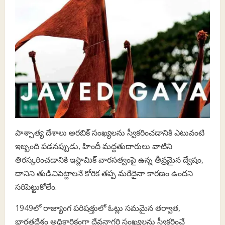
పాశ్చాత్య దేశాలు అరబిక్ సంఖ్యలను స్వీకరించడానికి ఎటువంటి
ఇబ్బంది పడనప్పుడు, హిందీ మద్దతుదారులు వాటిని
తిరస్కరించడానికి ఇస్లామిక్ వారసత్వంపై ఉన్న తీవ్రమైన ద్వేషం,
దానిని తుడిచిపెట్టాలనే కోరిక తప్ప మరేదైనా కారణం ఉందని
సరిపెట్టుకోలేం.
1949లో రాజ్యాంగ పరిషత్తులో ఓట్లు సమమైన తర్వాత,
భారతదేశం అధికారికంగా దేవనాగరి సంఖ్యలను స్వీకరించే