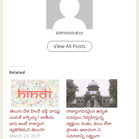
Administrator
View All Posts
Related
‘తెలుగు దేశ’ హిందీ భక్తి: భాషపై
రాజ్యాంగపరమైన ఉన్నత
ఎందుకీ కార్చిచ్చు? జాతీయ
పదవులు నిర్వహిస్తున్న
భాష అంటే రాజ్యాంగ
వ్యక్తులు మతం, కులం లేదా
వ్యతిరేకమని తెలుసా!
ప్రాంతం ఆధారంగా ఏ
March 24, 2025
సమాజాన్ని లక్ష్యంగా