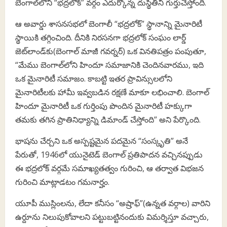
బెంగాల్‌లోని “భద్రలోక్” వర్గం ఎదుర్కొన్న దుస్థితిని గుర్తుచేస్తోంది.
ఆ అవార్డు శాసనసభలో బెంగాలీ “భద్రలోక్” స్థానాన్ని మైనారిటీ
స్థాయికి తగ్గించింది. దీనికి నిరసనగా భద్రలోక్ సంఘం లార్డ్
జెట్‌లాండ్‌కు(బెంగాల్ మాజీ గవర్నర్) ఒక వినతిపత్రం పంపుతూ,
“మేము బెంగాల్‌లోని హిందూ సమాజానికి చెందినవారము, ఇది
ఒక మైనారిటీ సమాజం. కాబట్టి ఇతర ప్రావిన్సులలోని
మైనారిటీలకు హామీ ఇవ్వబడిన రక్షణే మాకూ లభించాలి. బెంగాల్
హిందూ మైనారిటీ ఒక గుర్తింపు పొందిన మైనారిటీ హక్కుగా
తమకు తగిన ప్రాతినిధ్యాన్ని డిమాండ్ చేస్తోంది” అని పేర్కొంది.
భాషను చేర్చని ఒక అస్పష్టమైన పదమైన “సంస్కృతి” అనే
పేరుతో, 1946లో యునైటెడ్ బెంగాల్ ప్రతిపాదన వచ్చినప్పుడు
ఈ భద్రలోక్ వర్గమే సమాఖ్యతత్వం గురించి, ఆ తర్వాత విభజన
గురించి మాట్లాడటం గమనార్హం.
యూపీ ముస్లింలను, లేదా కనీసం “అష్రాఫ్”(ఉన్నత వర్గాల) వారిని
ఉర్దూను నిలుపుకోవాలని పట్టుబట్టినందుకు విమర్శిస్తూ వచ్చారు,