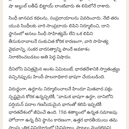
షా అబ్దుల్ లతీఫ్ భిట్టాయ్ లాంటివారు ఈ లిపిలోనే రాశారు.
సింధీ జానపద కథలను, సంప్రదాయాలను వివరించారు. నేటి తరం
యువ సింధీలకు వారి సాంప్రదాయ లిపిని నిర్మూలించి, దాని
స్థానంలో అసలు సింధీ సాహిత్యమే లేని ఒక లిపిని
తీసుకురావాలనే సంకుచిత కోరిక కారణంగా, వారి సాహిత్య
వైభవాన్ని, సంకర వారసత్వాన్ని పొందే అవకాశం
నిరాకరించబడటం అతి పెద్ద విషాదం.
దీనిలోని విచిత్రమైన అంశం ఏమిటంటే, భారతదేశానికి స్వాతంత్ర్యం
వచ్చినప్పుడు హిందీ పాలనాధికార భాషగా చేయబడింది.
విరుద్ధంగా, ఉర్దూను నిర్మూలించాలనే హిందూ మితవాద పక్షం
స్పష్టమైన కోరిక ఉన్నప్పటికీ, “వాడుక భాషగా ఉర్దూ, దానిలోని
పర్షియన్ పదాల గణనీయమైన భాగంతో కలిపి ఇప్పటికీ
భారతదేశంలో జీవించే ఉంది. 19వ శతాబ్దంలో ఉన్నత సమాజపు
హోదాగా ఉన్న దీని స్థానం కారణంగా, ఉత్తర భారతీయులు తమ
సాంస్కృతిక వినియోగంలో (సినిమాలు, పాటలు మొదలైనవి)