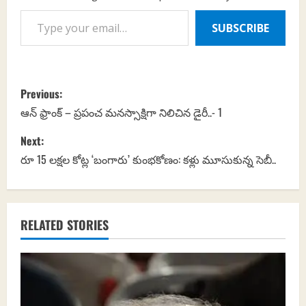
Type your email…
SUBSCRIBE
P
Previous:
o
ఆన్ ఫ్రాంక్ – ప్రపంచ మనస్సాక్షిగా నిలిచిన డైరీ..- 1
s
Next:
రూ 15 లక్షల కోట్ల ‘బంగారు’ కుంభకోణం: కళ్లు మూసుకున్న సెబీ..
t
n
a
RELATED STORIES
v
i