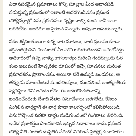
విధానపరమైన ప్రమాణాలు కొన్ని సూత్రాల మీద ఆధారపడి
నడుస్తున్న ప్రపంచంలో ఇలాంటి అదరగొండితనం ప్రపంచ
దౌత్యవర్గాల్లో పెను ప్రకంపనలు సృష్టించాల్సి ఉంది. కానీ అలా
జరగలేదు. అందరూ ఆ ప్రకటన విన్నారు. అవునా అనుకున్నారు.
సకల శక్తివంతులుగా ఉన్న వారి మాటలు, వాటి ప్రభావం కూడా
శక్తివంతమైనవి. మాటలతో ఏం హాని జరుగుతుందని అనుకోవద్దు.
అధికారంలో ఉన్న వాళ్ళు కాగలకార్యం గురించి గంధర్వులకు ఓర
కంట ఇటువంటి హెచ్చరికల రూపంలో ఇచ్చే సూచనలు మరింత
ప్రమాదకరం. ప్రాణాంతకం. అయినా సరే ఉమ్మడి ఖండనలు, ఆ
తప్పుడు మాటలేంటనే మందలింపులు, మందలించే అంతర్జాతీయ
వ్యవస్థలు కనిపించడం లేదు. ఈ అదరగొండితనాన్ని
ఖండించేందుకు దేశాది నేతల సమావేశాలు జరగలేదు. కేవలం
మిగిలిన వార్తల్లాగే ఈ వార్త కూడా కాలగర్భంలో కలిసిపోయింది.
విసుగొచ్చేంత వరకూ వార్తల సుడిగుండంలో గింగిరాలు తిరిగింది.
ఇదేదో ప్రజాకర్షణ పొందటానికి ఇచ్చిన నినాదాలు కాదు. ప్రపంచ
దౌత్య నీతి ఎంతటి దుస్థితికి చేరిందో వివరించే ప్రత్యక్ష ఉదాహరణ.