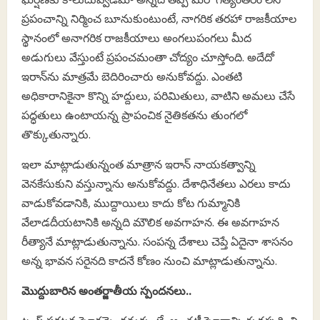
ప్రపంచాన్ని నిర్మించ బూనుకుంటుంటే, నాగరిక తరహా రాజకీయాల
స్థానంలో అనాగరిక రాజకీయాలు అంగలుపంగలు మీద
అడుగులు వేస్తుంటే ప్రపంచమంతా చోద్యం చూస్తోంది. అదేదో
ఇరాన్‌ను మాత్రమే బెదిరించారు అనుకోవద్దు. ఎంతటి
అధికారానికైనా కొన్ని హద్దులు, పరిమితులు, వాటిని అమలు చేసే
పద్ధతులు ఉంటాయన్న ప్రాపంచిక నైతికతను తుంగలో
తొక్కుతున్నారు.
ఇలా మాట్లాడుతున్నంత మాత్రాన ఇరాన్ నాయకత్వాన్ని
వెనకేసుకుని వస్తున్నాను అనుకోవద్దు. దేశాధినేతలు ఎరలు కాదు
వాడుకోవడానికి, ముద్దాయిలు కాదు కోట గుమ్మానికి
వేలాడదీయటానికి అన్నది మౌలిక అవగాహన. ఈ అవగాహన
రీత్యానే మాట్లాడుతున్నాను. సంపన్న దేశాలు చెప్తే ఏదైనా శాసనం
అన్న భావన సరైనది కాదనే కోణం నుంచి మాట్లాడుతున్నాను.
మొద్దుబారిన అంతర్జాతీయ స్పందనలు..