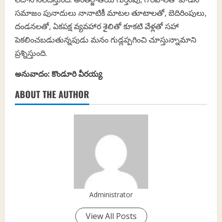
సమాజం పునాదులు నానాటికీ మాటల తూటాలతో, బెదిరింపులు,
దండనలతో, ఏకపక్ష వ్యవహార శైలితో కూకటి వేళ్లతో సహా
పెకలించబడుతున్నపుడు మనం గుడ్లప్పగించి చూస్తున్నామాని
ప్రశ్నిస్తుంది.
అనువాదం: కొండూరి వీరయ్య
ABOUT THE AUTHOR
Administrator
View All Posts