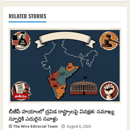
a
RELATED STORIES
v
i
g
a
t
i
o
జాతీయం
n
బీజేపీ హయాంలో ద్రవిడ రాష్ట్రాలపై వివక్షత: సమాఖ్య
స్ఫూర్తికి ఎదురైన సవాళ్లు
The Wire Editorial Team
August 6, 2026