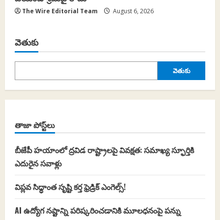
The Wire Editorial Team
August 6, 2026
వెతుకు
వెతుకు
తాజా పోస్ట్‌లు
బీజేపీ హయాంలో ద్రవిడ రాష్ట్రాలపై వివక్షత: సమాఖ్య స్ఫూర్తికి
ఎదురైన సవాళ్లు
విప్లవ సిధ్ధాంత సృష్టి కర్త ఫ్రెడ్రిక్ ఎంగెల్స్!
AI ఉద్యోగ నష్టాన్ని పరిష్కరించడానికి మూలధనంపై పన్ను