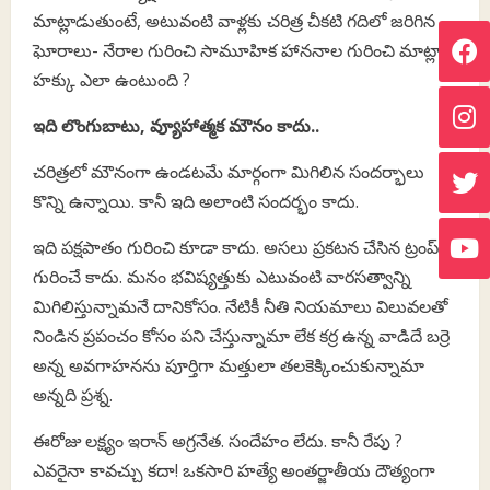
మాట్లాడుతుంటే, అటువంటి వాళ్లకు చరిత్ర చీకటి గదిలో జరిగిన
ఘోరాలు- నేరాల గురించి సామూహిక హాననాల గురించి మాట్లాడే
హక్కు ఎలా ఉంటుంది ?
ఇది లొంగుబాటు, వ్యూహాత్మక మౌనం కాదు..
చరిత్రలో మౌనంగా ఉండటమే మార్గంగా మిగిలిన సందర్భాలు
కొన్ని ఉన్నాయి. కానీ ఇది అలాంటి సందర్భం కాదు.
ఇది పక్షపాతం గురించి కూడా కాదు. అసలు ప్రకటన చేసిన ట్రంప్
గురించే కాదు. మనం భవిష్యత్తుకు ఎటువంటి వారసత్వాన్ని
మిగిలిస్తున్నామనే దానికోసం. నేటికీ నీతి నియమాలు విలువలతో
నిండిన ప్రపంచం కోసం పని చేస్తున్నామా లేక కర్ర ఉన్న వాడిదే బర్రె
అన్న అవగాహనను పూర్తిగా మత్తులా తలకెక్కించుకున్నామా
అన్నది ప్రశ్న.
ఈరోజు లక్ష్యం ఇరాన్ అగ్రనేత. సందేహం లేదు. కానీ రేపు ?
ఎవరైనా కావచ్చు కదా! ఒకసారి హత్యే అంతర్జాతీయ దౌత్యంగా