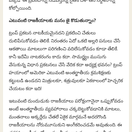
ఎక్కడో ఈ ప్రపంచాన్ని నడిపిస్తున్న నైతిక దిశా తన నిర్దేశనాన్ని
కోల్పోయింది.
ఎటువంటి రాజకీయాలకు మనం జై కొడుతున్నాం?
ట్రంప్ ప్రకటన నాటకీయమైనదని ప్రకటించి చేతులు
దులిపేసుకోవడం తెలికే. నిరంతరం ఏదో ఒకటి అల్లరి పనులు చేసే
ఆకతాయి మాటలుగా పరిగణించి వదిలేసుకోవడం కూడా తేలికే.
కానీ ఇదేమీ నాటకరంగం కాదు కదా. సామర్థ్యం ముసుగు
వేసుకున్న విధాన ప్రకటనలు చేసే వేదిక కదా అధ్యక్ష భవనం? ట్రంప్
హయాంలో అమెరికా ఎటువంటి అంతర్జాతీయ క్రమశిక్షణకు
కట్టుబడి ఉండదని మిత్రులకూ, శత్రువులకూ ఏకకాలంలో హెచ్చరిక
చేయటం కదా ఇది!
ఇటువంటి దుందుడుకు రాజకీయాలు పరోక్షంగానైనా ఒప్పుకోవడం
అంటే అంతర్జాతీయ వ్యవహారాలు చక్కబెట్టుకోవడానికి మాటలు,
మంతనాలు అక్కర్లేదు చేతలే ఏకైక మార్గమనే అదరగొండి
రాజకీయాలను నోరుమూసుకుని అంగీకరించడమే అవుతుంది. ఈ