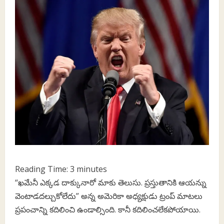
Reading Time:
3
minutes
“ఖమేనీ ఎక్కడ దాక్కునారో మాకు తెలుసు. ప్రస్తుతానికి ఆయన్ను
వెంటాడదల్చుకోలేదు” అన్న అమెరికా అధ్యక్షుడు ట్రంప్ మాటలు
ప్రపంచాన్ని కదిలించి ఉండాల్సింది. కానీ కదిలించలేకపోయాయి.