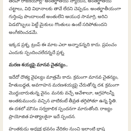
తరహా రాజకీయాల్లో అంతర్జాతీయ న్యాయం, అంతర్జాతీయ
చట్టాలు, విధి విధానాలకు తావే లేదని చెప్పడం. అంతర్జాతీయంగా
గుర్తింపు పొందాలంటే అంతులేని ఆయుధ సామాగ్రి, అరిచి
పెడబొబ్బలు పెట్టే మైకులు గొంతులు ఉంటే సరిపోతుందని
అంగీకరించడమే.
ఇక్కడ ప్రశ్న, ట్రంప్ ఈ మాట ఎలా అన్నాడన్నది కాదు. ప్రపంచం
ఎందుకు స్పందించలేదన్నదే ప్రశ్న.
మరణ శయ్యపై మానవ చైతన్యం..
ఇదేదో దౌత్య వైఫల్యం మాత్రమే కాదు. క్రమంగా మానవ చైతన్యం,
హేతుబద్ధత, అవగాహన మరణశయ్యపై చేరుతోన్న దశ. క్రమంగా
మొద్దుబారుతున్న వైనం. మనకు వచ్చే ఆవేశాలూ, ఆగ్రహాలన్నీ
అంతకుముందు వచ్చిన వాటికంటే తీవ్రత తగ్గిపోతూ ఉన్న స్థితి.
ఈ దశలో మౌనం సర్వకాలిక స్పందనగా మారుతోంది. రాజ్యం
ప్రాయోజిత హత్యాలకైనా ఇదే స్పందన.
హంతకుడు అధ్యక్ష భవనం వేదికల నుంచి ఇలాంటి భాష