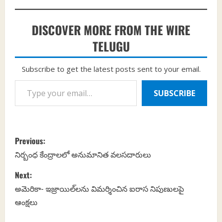
DISCOVER MORE FROM THE WIRE
TELUGU
Subscribe to get the latest posts sent to your email.
Type your email…
SUBSCRIBE
P
Previous:
o
నిర్బంధ కేంద్రాలలో అనుమానిత వలసదారులు
s
Next:
అమెరికా- ఇజ్రాయిల్‌లను విమర్శించిన ఐరాస నిపుణులపై
t
ఆంక్షలు
n