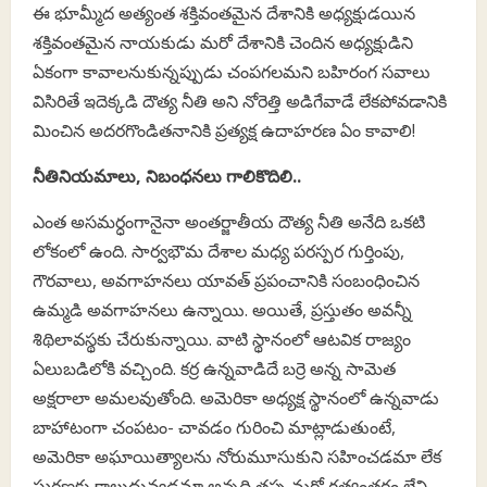
ఈ భూమ్మీద అత్యంత శక్తివంతమైన దేశానికి అధ్యక్షుడయిన
శక్తివంతమైన నాయకుడు మరో దేశానికి చెందిన అధ్యక్షుడిని
ఏకంగా కావాలనుకున్నప్పుడు చంపగలమని బహిరంగ సవాలు
విసిరితే ఇదెక్కడి దౌత్య నీతి అని నోరెత్తి అడిగేవాడే లేకపోవడానికి
మించిన అదరగొండితనానికి ప్రత్యక్ష ఉదాహరణ ఏం కావాలి!
నీతినియమాలు, నిబంధనలు గాలికొదిలి..
ఎంత అసమర్ధంగానైనా అంతర్జాతీయ దౌత్య నీతి అనేది ఒకటి
లోకంలో ఉంది. సార్వభౌమ దేశాల మధ్య పరస్పర గుర్తింపు,
గౌరవాలు, అవగాహనలు యావత్ ప్రపంచానికి సంబంధించిన
ఉమ్మడి అవగాహనలు ఉన్నాయి. అయితే, ప్రస్తుతం అవన్నీ
శిథిలావస్థకు చేరుకున్నాయి. వాటి స్థానంలో ఆటవిక రాజ్యం
ఏలుబడిలోకి వచ్చింది. కర్ర ఉన్నవాడిదే బర్రె అన్న సామెత
అక్షరాలా అమలవుతోంది. అమెరికా అధ్యక్ష స్థానంలో ఉన్నవాడు
బాహాటంగా చంపటం- చావడం గురించి మాట్లాడుతుంటే,
అమెరికా అఘాయిత్యాలను నోరుమూసుకుని సహించడమా లేక
ఘర్షణకు కాలుదువ్వడమా అన్నది తప్ప మరో గత్యంతరం లేని