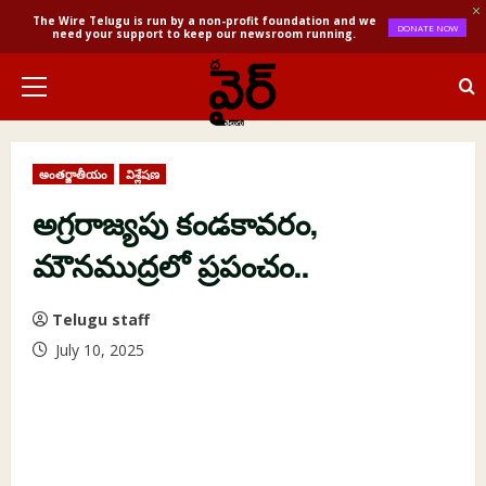
The Wire Telugu is run by a non-profit foundation and we
DONATE NOW
need your support to keep our newsroom running.
Skip
to
Primary
content
Menu
అంతర్జాతీయం
విశ్లేషణ
అగ్రరాజ్యపు కండకావరం,
మౌనముద్రలో ప్రపంచం..
Telugu staff
July 10, 2025