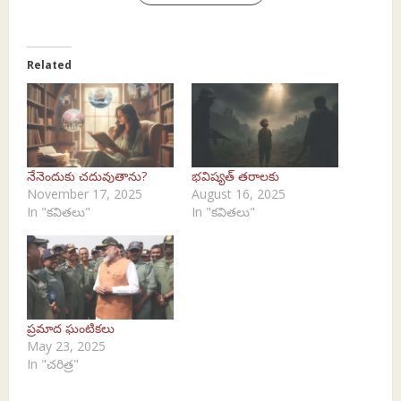
Related
నేనెందుకు చదువుతాను?
భవిష్యత్ తరాలకు
November 17, 2025
August 16, 2025
In "కవితలు"
In "కవితలు"
ప్రమాద ఘంటికలు
May 23, 2025
In "చరిత్ర"