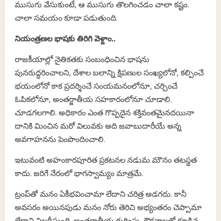
ముసుగు వేసుకుంటే, ఆ ముసుగు తొలగించడం చాలా కష్టం.
చాలా సమయం కూడా పడుతుంది.
నియంత్రణల భాషకు తిరిగి వెళ్దాం..
రాజకీయాల్లో నైతికతకు సంబంధించిన భాషను
పునరుద్ధరించాలని, దేశాల బలాన్ని క్షిపణుల సంఖ్యలోనో, కల్పించే
భయంలోనో కాక ప్రదర్శించే సంయమనంలోనూ, చర్చించే
ఓపికలోనూ, అంతర్జాతీయ సహకారంలోనూ చూడాలి.
చూడగలగాలి. అధికారం ఎంత గొప్పదైన శక్తివంతమైనదయినా
దానికి మించిన మరో విలువకు అది జవాబుదారీయే అన్న
అవగాహనను పెంపొందించాలి.
ఇటువంటి అహంకారపూరిత ప్రకటనల నడుమ మౌనం తటస్థత
కాదు. జరిగే నేరంలో భాగస్వామ్యం మాత్రమే.
ట్రంప్‌తో మనం ఏకీభవించామా లేదాని చరిత్ర అడగదు. కానీ
అవసరం అయినపుడు మనం నోరు తెరిచి అభ్యంతరం చెప్పామా
లేదాని నిలదీస్తుంది. అంతర్జాతీయ గుర్తింపు, గౌరవాలతో కూడిన