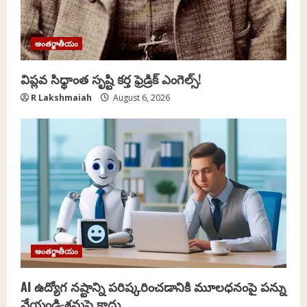
అంతర్జాతీయం
విప్లవ సిధ్ధాంత సృష్టి కర్త ఫ్రెడ్రిక్ ఎంగెల్స్!
R Lakshmaiah
August 6, 2026
అంతర్జాతీయం
AI ఉద్యోగ నష్టాన్ని పరిష్కరించడానికి మూలధనంపై పన్ను
వేయండి-శ్రమపై కాదు