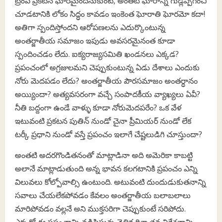
ట్రంప్ ప్రకటన ఘోరమైందనుకుంటే, అంతటీ ఘోరాన్ని గుడ్లప్పగించి
చూడటానికి లోకం సిద్ధం కావడం ఇంకెంత ఘోరాతి ఘోరమో కదా!
అతిగా స్పందిస్తోందని ఆరోపణలను ఎదుర్కొంటున్న
అంతర్జాతీయ సమాజం ఇపుడు అవసరమైనంత కూడా
స్పందించడం లేదు. ఐక్యరాజ్యసమితి ఖండనలు ఎక్కడ?
ప్రపంచంలో అగ్రజులమని చెప్పుకుంటున్న ఏడు దేశాలు ఎందుకు
నోరు మెదపడం లేదు? అంతర్జాతీయ పౌరసమాజం అంతర్ధానం
అయ్యిందా? అత్యవసరంగా వచ్చే సంపాదకీయ వ్యాఖ్యలు ఏవీ?
నీతి బద్దంగా ఉండే వాళ్ళు కూడా నోరుమెదపరేం? ఒక వేళ
ఇటువంటి ప్రకటన పుతిన్ నుండో చైనా ప్రీమియర్ నుండో లేక
టర్కీ ప్రధాని నుండో వస్తే ప్రపంచం ఇలాగే చేష్టలుడిగి చూస్తుందా?
అంతటి అదరగొండితనంతో మాట్లాడినా అది అమెరికా కాబట్టి
అలానే మాట్లాడుతుంది అన్న భావన కలగటానికి ప్రపంచం ఎన్ని
విలువలు కోల్పోవాల్సి ఉంటుంది. అటువంటి దుందుడుకుతనాన్ని
సవాలు చేయలేకపోవడం కేవలం అంతర్జాతీయ బలాబలాలు
మారిపోవడం వల్లనే అని ముక్తసరిగా చెప్పుకుంటే సరిపోదు.