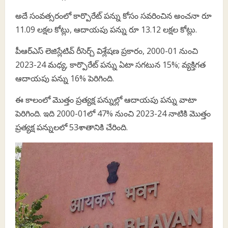
అదే సంవత్సరంలో కార్పొరేట్ పన్ను కోసం సవరించిన అంచనా రూ
11.09 లక్షల కోట్లు, ఆదాయపు పన్ను రూ 13.12 లక్షల కోట్లు.
పీఆర్‌ఎస్‌ లెజిస్లేటివ్ రీసెర్చ్ విశ్లేషణ ప్రకారం, 2000-01 నుంచి
2023-24 మధ్య, కార్పొరేట్ పన్ను ఏటా సగటున 15%; వ్యక్తిగత
ఆదాయపు పన్ను 16% పెరిగింది.
ఈ కాలంలో మొత్తం ప్రత్యక్ష పన్నుల్లో ఆదాయపు పన్ను వాటా
పెరిగింది. ఇది 2000-01లో 47% నుంచి 2023-24 నాటికి మొత్తం
ప్రత్యక్ష పన్నులలో 53శాతానికి చేరింది.