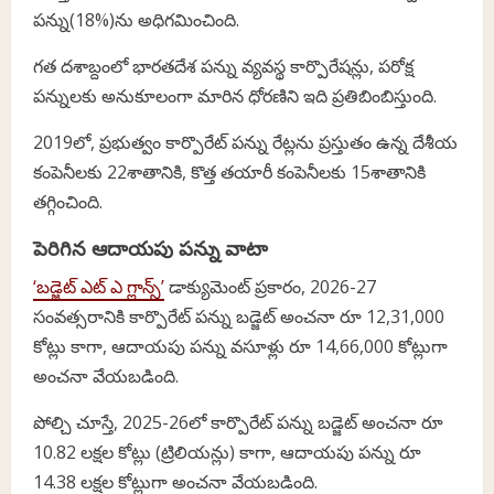
పన్ను(18%)ను అధిగమించింది.
గత దశాబ్దంలో భారతదేశ పన్ను వ్యవస్థ కార్పొరేషన్లు, పరోక్ష
పన్నులకు అనుకూలంగా మారిన ధోరణిని ఇది ప్రతిబింబిస్తుంది.
2019లో, ప్రభుత్వం కార్పొరేట్ పన్ను రేట్లను ప్రస్తుతం ఉన్న దేశీయ
కంపెనీలకు 22శాతానికి, కొత్త తయారీ కంపెనీలకు 15శాతానికి
తగ్గించింది.
పెరిగిన ఆదాయపు పన్ను వాటా
‘బడ్జెట్ ఎట్ ఎ గ్లాన్స్’
డాక్యుమెంట్ ప్రకారం, 2026-27
సంవత్సరానికి కార్పొరేట్ పన్ను బడ్జెట్ అంచనా రూ 12,31,000
కోట్లు కాగా, ఆదాయపు పన్ను వసూళ్లు రూ 14,66,000 కోట్లుగా
అంచనా వేయబడింది.
పోల్చి చూస్తే, 2025-26లో కార్పొరేట్ పన్ను బడ్జెట్ అంచనా రూ
10.82 లక్షల కోట్లు (ట్రిలియన్లు) కాగా, ఆదాయపు పన్ను రూ
14.38 లక్షల కోట్లుగా అంచనా వేయబడింది.