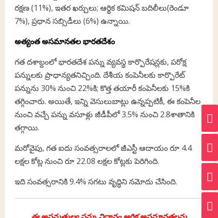
రక్షణ (11%), ఇతర ఖర్చులు; ఆర్థిక కమిషన్ బదిలీలు(రెండూ
7%), ప్రధాన సబ్సిడీలు (6%) ఉన్నాయి.
అత్యంత అసమానతల భారతదేశం
గత దశాబ్దంలో భారతదేశ పన్ను వ్యవస్థ కార్పొరేషన్లకు, పరోక్ష
పన్నులకు ప్రాధాన్యతనిచ్చింది. దేశీయ కంపెనీలకు కార్పొరేట్
పన్నును 30% నుంచి 22%కి; కొత్త తయారీ కంపెనీలకు 15%కి
తగ్గించారు. అయితే, ఇన్ని వెసులుబాట్లు ఉన్నప్పటికీ, ఈ కంపెనీల
నుంచి వచ్చే పన్ను వసూళ్లు జీడీపీలో 3.5% నుంచి 2.8శాతానికి
తగ్గాయి.
మరోవైపు, గత ఐదు సంవత్సరాలలో జీఎస్టీ ఆదాయం రూ 4.4
లక్షల కోట్ల నుంచి రూ 22.08 లక్షల కోట్లకు పెరిగింది.
ఇది సంవత్సరానికి 9.4% సగటు వృద్ధిని నమోదు చేసింది.
ఈ అసమతుల్య పన్ను విధానం ఆర్థిక అసమానతలను