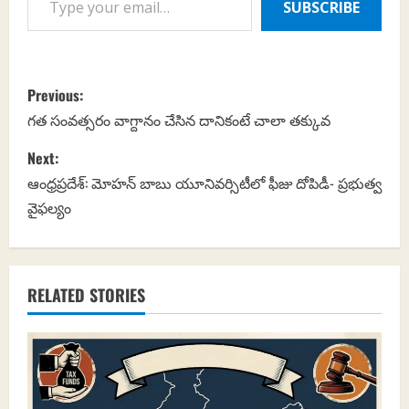
SUBSCRIBE
P
Previous:
o
గత సంవత్సరం వాగ్దానం చేసిన దానికంటే చాలా తక్కువ
s
Next:
ఆంధ్రప్రదేశ్‌: మోహన్ బాబు యూనివర్సిటీలో ఫీజు దోపిడీ- ప్రభుత్వ
t
వైఫల్యం
n
a
RELATED STORIES
v
i
g