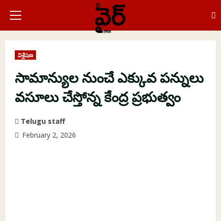
Skip
to
Primary
content
Menu
విశ్లేషణ
సామాన్యుల నుంచే ఎక్కువ పన్నులు
వసూలు చేస్తోన్న కేంద్ర ప్రభుత్వం
Telugu staff
February 2, 2026