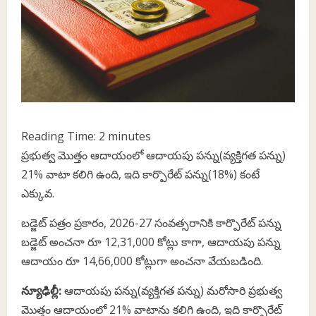
Reading Time:
2
minutes
ప్రభుత్వ మొత్తం ఆదాయంలో ఆదాయపు పన్ను(వ్యక్తిగత పన్ను)
21% వాటా కలిగి ఉంది, ఇది కార్పొరేట్ పన్ను(18%) కంటే
ఎక్కువ.
బడ్జెట్ పత్రం ప్రకారం, 2026-27 సంవత్సరానికి కార్పొరేట్ పన్ను
బడ్జెట్ అంచనా రూ 12,31,000 కోట్లు కాగా, ఆదాయపు పన్ను
ఆదాయం రూ 14,66,000 కోట్లుగా అంచనా వేయబడింది.
న్యూఢిల్లీ:
ఆదాయపు పన్ను(వ్యక్తిగత పన్ను) మరోసారి ప్రభుత్వ
మొత్తం ఆదాయంలో 21% వాటాను కలిగి ఉంది, ఇది కార్పొరేట్