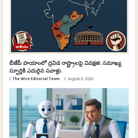
a
t
i
o
జాతీయం
n
బీజేపీ హయాంలో ద్రవిడ రాష్ట్రాలపై వివక్షత: సమాఖ్య
స్ఫూర్తికి ఎదురైన సవాళ్లు
The Wire Editorial Team
August 6, 2026