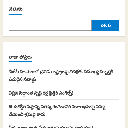
వెతుకు
వెతుకు
తాజా పోస్ట్‌లు
బీజేపీ హయాంలో ద్రవిడ రాష్ట్రాలపై వివక్షత: సమాఖ్య స్ఫూర్తికి
ఎదురైన సవాళ్లు
విప్లవ సిధ్ధాంత సృష్టి కర్త ఫ్రెడ్రిక్ ఎంగెల్స్!
AI ఉద్యోగ నష్టాన్ని పరిష్కరించడానికి మూలధనంపై పన్ను
వేయండి-శ్రమపై కాదు
నీరు ఉన్నా సాగు నీరు ఇవ్వని కూటమి ప్రభుత్వం !