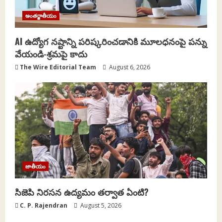
అంతర్జాతీయం
AI ఉద్యోగ నష్టాన్ని పరిష్కరించడానికి మూలధనంపై పన్ను
వేయండి-శ్రమపై కాదు
The Wire Editorial Team
August 6, 2026
జాతీయం
సిజెపి నిరసన ఉద్యమం తర్వాత ఏంటి?
C. P. Rajendran
August 5, 2026