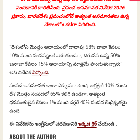
పెంచడానికి దారితీసింది. ప్రపంచ అసమానత నివేదిక 2026
ప్రకారం, భారతదేశం ప్రపంచంలోనే అత్యంత అసమానతలు ఉన్న
దేశాలలో ఒకటిగా నిలిచింది.
“దేశంలోని మొత్తం ఆదాయంలో దాదాపు 58% వాటా కేవలం
10% మంది సంపన్నులకే వెళుతుండగా, దిగువన ఉన్న 50%
జనాభా కేవలం 15% ఆదాయాన్ని మాత్రమే పొందుతున్నారు”
అని నివేదిక
పేర్కొంది
.
సంపద అసమానత ఇంకా ఎక్కువగా ఉంది; అగ్రశ్రేణి 10% మంది
దేశ మొత్తం సంపదలో 65% కలిగి ఉండగా, అత్యంత
ధనవంతులైన కేవలం 1% మంది దగ్గరే 40% సంపద కేంద్రీకృతమై
ఉంది.
ఈ నివేదికను ఇంగ్లీషులో చదవడానికి
ఇక్కడ క్లిక్
చేయండి .
ABOUT THE AUTHOR