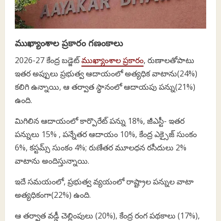
ముఖ్యాంశాల ప్రకారం గణంకాలు
2026-27 కేంద్ర బడ్జెట్
ముఖ్యాంశాల ప్రకారం
, రుణాలతోపాటు
ఇతర అప్పులు ప్రభుత్వ ఆదాయంలో అత్యధిక వాటాను(24%)
కలిగి ఉన్నాయి, ఆ తర్వాత స్థానంలో ఆదాయపు పన్ను(21%)
ఉంది.
మిగిలిన ఆదాయంలో కార్పొరేట్ పన్ను 18%, జీఎస్టీ- ఇతర
పన్నులు 15% , పన్నేతర ఆదాయం 10%, కేంద్ర ఎక్సైజ్ సుంకం
6%, కస్టమ్స్ సుంకం 4%; రుణేతర మూలధన రసీదులు 2%
వాటాను అందిస్తున్నాయి.
ఇదే సమయంలో, ప్రభుత్వ వ్యయంలో రాష్ట్రాల పన్నుల వాటా
అత్యధికంగా(22%) ఉంది.
ఆ తర్వాత వడ్డీ చెల్లింపులు (20%), కేంద్ర రంగ పథకాలు (17%),