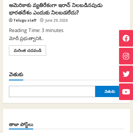
అమెరికాకు వ్యతిరేకంగా ఇరాన్ నిలబడినపుడు
భారతదేశం ఎందుకు నిలబడలేదు?
Telugu staff
June 29, 2026
Reading Time:
3
minutes
మోదీ ప్రభుత్వానికి...
Read
మరింత చదవండి
more
about
అమెరికాకు
వ్యతిరేకంగా
ఇరాన్
వెతుకు
నిలబడినపుడు
భారతదేశం
ఎందుకు
నిలబడలేదు?
వెతుకు
తాజా పోస్ట్‌లు