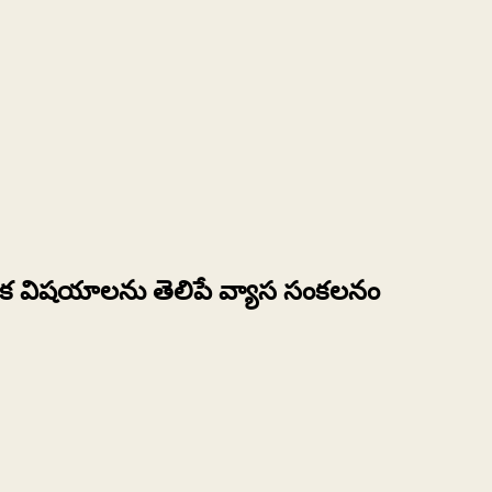
లక విషయాలను తెలిపే వ్యాస సంకలనం