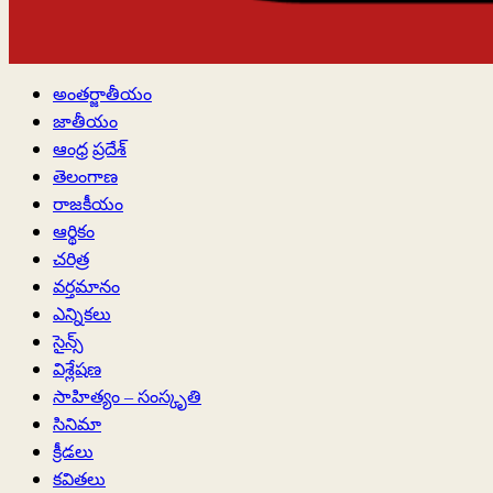
Primary
అంతర్జాతీయం
Menu
జాతీయం
ఆంధ్ర ప్రదేశ్
తెలంగాణ
రాజకీయం
ఆర్థికం
చరిత్ర
వర్తమానం
ఎన్నికలు
సైన్స్
విశ్లేషణ
సాహిత్యం – సంస్కృతి
సినిమా
క్రీడలు
కవితలు