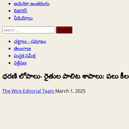
అమెరికా అంతరంగం
బిజినెస్
వీడియోలు
Search
for:
చట్టాలు - సమాజం
తెలంగాణ
పుస్తక సమీక్ష
విశ్లేషణ
ధరణి లోపాలు- రైతుల పాలిట శాపాలు: పలు కీ
The Wire Editorial Team
March 1, 2025