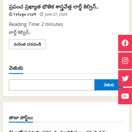
ప్రపంచ ప్రఖ్యాత భౌతిక శాస్త్రవేత్త లార్డ్ కెల్విన్..
Telugu staff
June 27, 2026
Reading Time:
2
minutes
లార్డ్ కెల్విన్...
Read
మరింత చదవండి
more
about
ప్రపంచ
ప్రఖ్యాత
భౌతిక
వెతుకు
శాస్త్రవేత్త
లార్డ్
కెల్విన్..
వెతుకు
తాజా పోస్ట్‌లు