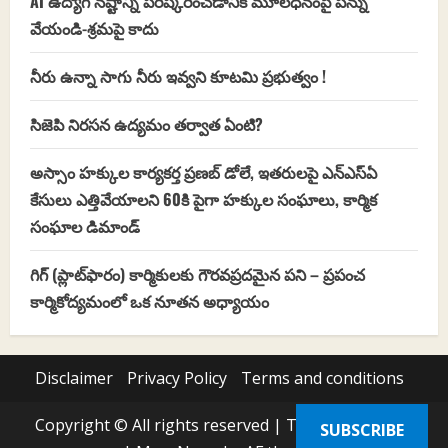
AI ఉద్యోగ నష్టాన్ని పరిష్కరించడానికి మూలధనంపై పన్ను
వేయండి-శ్రమపై కాదు
నీరు ఉన్నా సాగు నీరు ఇవ్వని కూటమి ప్రభుత్వం !
సిజెపి నిరసన ఉద్యమం తర్వాత ఏంటి?
అస్సాం హక్కుల కార్యకర్త ప్రణబ్ డోలే, ఇతరులపై ఎన్‌ఎస్‌ఏ
కేసులు ఎత్తివేయాలని 60కి పైగా హక్కుల సంఘాలు, కార్మిక
సంఘాల డిమాండ్
గిగ్ (ప్లాట్‌ఫారం) కార్మికులకు గౌరవప్రదమైన పని – ప్రపంచ
కార్మికోద్యమంలో ఒక నూతన అధ్యాయం
Disclaimer
Privacy Policy
Terms and conditions
Copyright © All rights reserved | Thewiretelugu.in
SUBSCRIBE