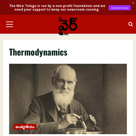
The Wire Telugu is run by a non-profit foundation and we
DONATE NOW
need your support to keep our newsroom running.
Skip
to
Primary
content
Menu
Thermodynamics
అంతర్జాతీయం