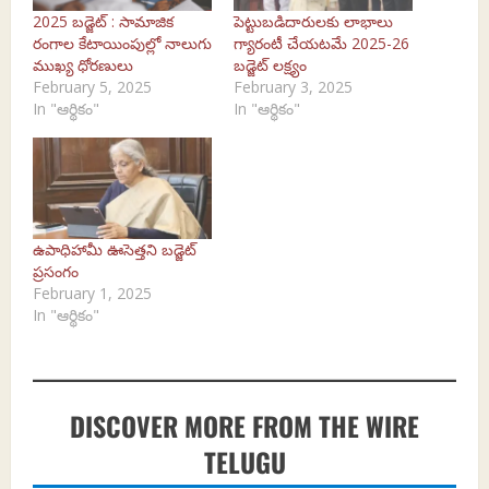
2025 బడ్జెట్‌ : సామాజిక
పెట్టుబడిదారులకు లాభాలు
రంగాల కేటాయింపుల్లో నాలుగు
గ్యారంటీ చేయటమే 2025-26
ముఖ్య ధోరణులు
బడ్జెట్‌ లక్ష్యం
February 5, 2025
February 3, 2025
In "ఆర్థికం"
In "ఆర్థికం"
ఉపాధిహామీ ఊసెత్తని బడ్జెట్‌
ప్రసంగం
February 1, 2025
In "ఆర్థికం"
DISCOVER MORE FROM THE WIRE
TELUGU