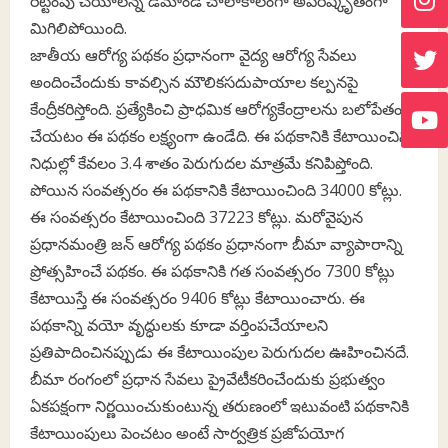
రెట్టింపు చేయాలన్న డిమాండ్‌ చాలాకాలంగా అపరిష్కృతంగా
మిగిలిపోయింది.
జాతీయ ఆరోగ్య పథకం ప్రధానంగా వైద్య ఆరోగ్య సేవలు
అందించేందుకు కావల్సిన మౌలికసదుపాయాల కల్పనపై
కేంద్రీకరిస్తోంది. ప్రత్యేకించి ప్రాధమిక ఆరోగ్యకేంద్రాలను బలోపేతం
చేయటం ఈ పథకం లక్ష్యంగా ఉండేది. ఈ పథకానికి కేటాయించిన
నిధుల్లో కేవలం 3.4 శాతం పెరుగుదల మాత్రమే కనిపిప్తోంది.
పోయిన సంవత్సరం ఈ పథకానికి కేటాయించింది 34000 కోట్లు.
ఈ సంవత్సరం కేటాయించింది 37223 కోట్లు. మరోవైపున
ప్రధానమంత్రి జన్‌ ఆరోగ్య పథకం ప్రధానంగా బీమా వ్యాపారాన్ని
ప్రోత్సహించే పథకం. ఈ పథకానికి గత సంవత్సరం 7300 కోట్లు
కేటాయిస్తే ఈ సంవత్సరం 9406 కోట్లు కేటాయించారు. ఈ
పథకాన్ని వయో వృద్ధులకు కూడా వర్తింపచేయాలని
ప్రతిపాదించినప్పుడు ఈ కేటాయింపుల పెరుగుదల ఊహించినదే.
బీమా రంగంలో ప్రధాన సేవలు ప్రైవేటీకరించేందుకు ప్రభుత్వం
ఏకపక్షంగా నిర్ణయించుకుంటున్న తరుణంలో ఇటువంటి పథకానికి
కేటాయింపులు పెంచటం అంటే సార్వత్రిక ప్రజోపయోగ