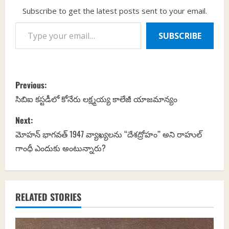
Subscribe to get the latest posts sent to your email.
Type your email…
SUBSCRIBE
P
Previous:
o
సిబిఐ కస్టడీలో కోనేరు లక్ష్మయ్య కాలేజీ యాజమాన్యం
s
Next:
మోహన్‌ భాగవత్‌ 1947 వ్యాఖ్యలను ‘‘దేశద్రోహం’’ అని రాహుల్‌
t
గాంధీ ఎందుకు అంటున్నారు?
n
a
RELATED STORIES
v