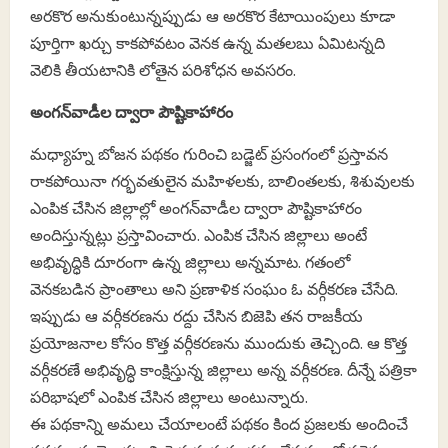
అరకొర అనుకుంటున్నప్పుడు ఆ అరకొర కేటాయింపులు కూడా
పూర్తిగా ఖర్చు కాకపోవటం వెనక ఉన్న మతలబు ఏమిటన్నది
వెలికి తీయటానికి లోతైన పరిశోధన అవసరం.
అంగన్‌వాడీల ద్వారా పౌష్టికాహారం
మధ్యాహ్న బోజన పథకం గురించి బడ్జెట్‌ ప్రసంగంలో ప్రస్తావన
రాకపోయినా గర్భవతులైన మహిళలకు, బాలింతలకు, శిశువులకు
ఎంపిక చేసిన జిల్లాల్లో అంగన్‌వాడీల ద్వారా పౌష్టికాహారం
అందిస్తున్నట్లు ప్రస్తావించారు. ఎంపిక చేసిన జిల్లాలు అంటే
అభివృద్ధికి దూరంగా ఉన్న జిల్లాలు అన్నమాట. గతంలో
వెనకబడిన ప్రాంతాలు అని ప్రణాళిక సంఘం ఓ వర్గీకరణ చేసేది.
ఇప్పుడు ఆ వర్గీకరణను రద్దు చేసిన బిజెపి తన రాజకీయ
ప్రయోజనాల కోసం కొత్త వర్గీకరణను ముందుకు తెచ్చింది. ఆ కొత్త
వర్గీకరణే అభివృద్ధి కాంక్షిస్తున్న జిల్లాలు అన్న వర్గీకరణ. దీన్నే పత్రికా
పరిభాషలో ఎంపిక చేసిన జిల్లాలు అంటున్నారు.
ఈ పథకాన్ని అమలు చేయాలంటే పథకం కింద ప్రజలకు అందించే