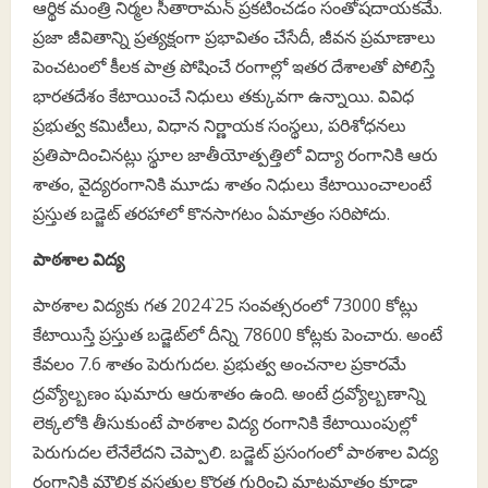
ఆర్థిక మంత్రి నిర్మల సీతారామన్‌ ప్రకటించడం సంతోషదాయకమే.
ప్రజా జీవితాన్ని ప్రత్యక్షంగా ప్రభావితం చేసేదీ, జీవన ప్రమాణాలు
పెంచటంలో కీలక పాత్ర పోషించే రంగాల్లో ఇతర దేశాలతో పోలిస్తే
భారతదేశం కేటాయించే నిధులు తక్కువగా ఉన్నాయి. వివిధ
ప్రభుత్వ కమిటీలు, విధాన నిర్ణాయక సంస్థలు, పరిశోధనలు
ప్రతిపాదించినట్లు స్థూల జాతీయోత్పత్తిలో విద్యా రంగానికి ఆరు
శాతం, వైద్యరంగానికి మూడు శాతం నిధులు కేటాయించాలంటే
ప్రస్తుత బడ్జెట్‌ తరహాలో కొనసాగటం ఏమాత్రం సరిపోదు.
పాఠశాల విద్య
పాఠశాల విద్యకు గత 2024`25 సంవత్సరంలో 73000 కోట్లు
కేటాయిస్తే ప్రస్తుత బడ్జెట్‌లో దీన్ని 78600 కోట్లకు పెంచారు. అంటే
కేవలం 7.6 శాతం పెరుగుదల. ప్రభుత్వ అంచనాల ప్రకారమే
ద్రవ్యోల్బణం షుమారు ఆరుశాతం ఉంది. అంటే ద్రవ్యోల్బణాన్ని
లెక్కలోకి తీసుకుంటే పాఠశాల విద్య రంగానికి కేటాయింపుల్లో
పెరుగుదల లేనేలేదని చెప్పాలి. బడ్జెట్‌ ప్రసంగంలో పాఠశాల విద్య
రంగానికి మౌలిక వసతుల కొరత గురించి మాటమాత్రం కూడా