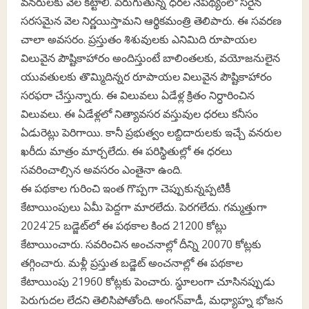
వనరులకు వెల కట్టాలి. పెరుగుతున్న ధరల నేపథ్యంలో సరైన
సరసమైన వెల నిర్ణయిస్తామని ఆర్థికమంత్రి తెలిపారు. ఈ సవరణ
చాలా అవసరం. ప్రస్తుతం శిశువులకు ఎనిమిది రూపాయల
విలువైన పౌష్టికాహారం అందిస్తుంటే బాలింతలకు, వయోజనులైన
యువతులకు తొమ్మిదిన్నర రూపాయల విలువైన పౌష్టికాహారం
సరఫరా చేస్తున్నారు. ఈ విలువలు ఏడేళ్ల క్రితం నిర్ధారించిన
విలువలు. ఈ ఏడేళ్లలో నిత్యావసర వస్తువుల ధరలు కనీసం
ఏడురెట్లు పెరిగాయి. కానీ ప్రభుత్వం లబ్దిదారులకు ఇచ్చే వనరుల
ఖరీదు మాత్రం మార్చలేదు. ఈ పరిస్థితుల్లో ఈ ధరలు
సవరించాల్సిన అవసరం ఎంతైనా ఉంది.
ఈ పథకాల గురించి ఇంత గొప్పగా చెప్పుకున్నప్పటికీ
కేటాయింపులు ఏమీ పెద్దగా మారలేదు. పెరగలేదు. గమ్మత్తుగా
2024`25 బడ్జెట్‌లో ఈ పథకాల కింద 21200 కోట్లు
కేటాయించారు. సవరించిన అంచనాల్లో దీన్ని 20070 కోట్లకు
తగ్గించారు. మళ్లీ ప్రస్తుత బడ్జెట్‌ అంచనాల్లో ఈ పథకాల
కేటాయింపు 21960 కోట్లకు పెంచారు. స్థూలంగా చూసినప్పుడు
పెరుగుదల లేదని తెలిసిపోతోంది. అంగన్‌వాడీ, మధ్యాహ్న భోజన