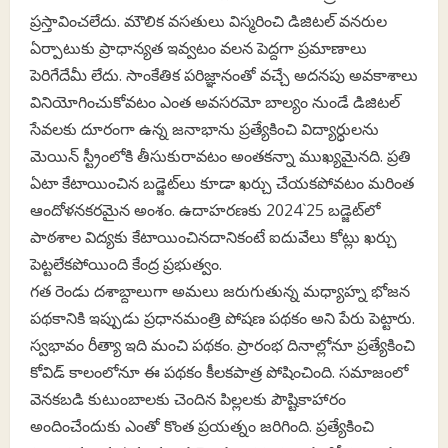
ప్రస్తావించలేదు. మౌలిక వసతులు విస్మరించి డిజిటల్‌ వనరుల
ఏర్పాటుకు ప్రాధాన్యత ఇవ్వటం వలన పెద్దగా ప్రమాణాలు
పెరిగేదేమీ లేదు. సాంకేతిక పరిజ్ఞానంతో వచ్చే అదనపు అవకాశాలు
వినియోగించుకోవటం ఎంత అవసరమో బాల్యం నుండే డిజిటల్‌
సేవలకు దూరంగా ఉన్న జనాభాను ప్రత్యేకించి విద్యార్ధులను
మెయిన్‌ స్ట్రీంలోకి తీసుకురావటం అంతకన్నా ముఖ్యమైనది. ప్రతి
ఏటా కేటాయించిన బడ్జెట్‌లు కూడా ఖర్చు చేయకపోవటం మరింత
ఆందోళనకరమైన అంశం. ఉదాహరణకు 2024`25 బడ్జెట్‌లో
పాఠశాల విద్యకు కేటాయించినదానికంటే ఐదువేలు కోట్లు ఖర్చు
పెట్టలేకపోయింది కేంద్ర ప్రభుత్వం.
గత రెండు దశాబ్దాలుగా అమలు జరుగుతున్న మధ్యాహ్న భోజన
పథకానికి ఇప్పుడు ప్రధానమంత్రి పోషణ పథకం అని పేరు పెట్టారు.
స్వభావం రీత్యా ఇది మంచి పథకం. ప్రారంభ దినాల్లోనూ ప్రత్యేకించి
కోవిడ్‌ కాలంలోనూ ఈ పథకం కీలకపాత్ర పోషించింది. సమాజంలో
వెనకబడి కుటుంబాలకు చెందిన పిల్లలకు పౌష్టికాహారం
అందించేందుకు ఎంతో కొంత ప్రయత్నం జరిగింది. ప్రత్యేకించి