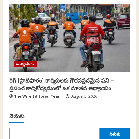
అంతర్జాతీయం
గిగ్ (ప్లాట్‌ఫారం) కార్మికులకు గౌరవప్రదమైన పని –
ప్రపంచ కార్మికోద్యమంలో ఒక నూతన అధ్యాయం
The Wire Editorial Team
August 5, 2026
వెతుకు
వెతుకు