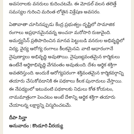
అవసరాలకు వనరులు కుదించటమే. ఈ మోడల్‌ వలన తలెత్తే
సమస్యల గురించి మరింత లోతైన విశ్లేషణ అవసరం.
ఏతావాతా చూసినప్పుడు కేంద్ర ప్రభుత్వం దృష్టిలో సామాజిక
రంగాలు అప్రధానమైనవన్న అంచనా మరోసారి రుజువైంది.
అమర్త్యసేన్‌ ప్రతిపాదించిన మానవ పెట్టుబడి వనరుల అభివృద్ధిలో
విద్య, వైద్య ఆరోగ్య రంగాలు కీలకమైనవి. వాటి ఆధారంగానే
నైపుణ్యాలు అభివృద్ధి అవుతాయి. నైపుణ్యవంతమైన కార్మికులు
ఉంటేనే ఆర్థికాభివృద్ధి వేగవంతం అవుతుంది. దేశం ఆర్థిక శక్తిగా
అవతరిస్తుంది. అందుకే ఆరోగ్యపరంగా శక్తివంతమైన కార్మికవర్గాన్ని
తయారు చేసుకోవడానికి ఈ పథకాలు కీలక పునాదులు వేస్తాయి.
ఈ నేపథ్యంలో ఇటువంటి పథకాలకు నిధులు కోత కోయటం,
నామమాత్రంగా పెంచటం అంటే దేశాన్ని ఆర్థిక శక్తిగా తయారు
చేయాలన్న లక్ష్యాన్ని విస్మరించటమే.
దీపా సిన్హా
అనువాదం : కొండూరి వీరయ్య