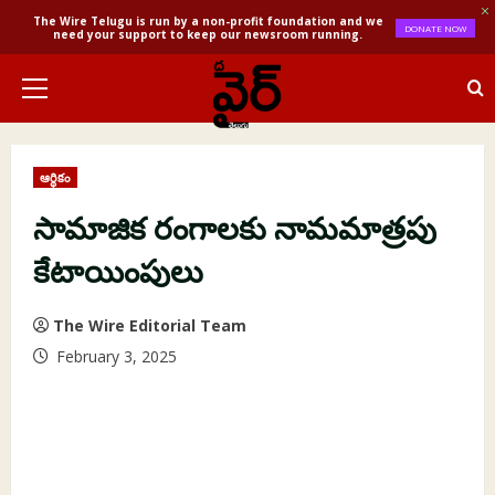
The Wire Telugu is run by a non-profit foundation and we
DONATE NOW
need your support to keep our newsroom running.
Skip
to
Primary
content
Menu
ఆర్థికం
సామాజిక రంగాలకు నామమాత్రపు
కేటాయింపులు
The Wire Editorial Team
February 3, 2025