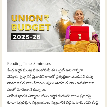
Reading Time:
3
minutes
కేంద్ర ఆర్థిక మంత్రి ప్రజలకోసమే ఈ బడ్జెట్‌ అని గొప్పగా
చెప్పుకున్నప్పటికీ ప్రజాజీవితాలతో ప్రత్యక్షంగా ముడిపడి ఉన్న
సామాజిక రంగాల కేటాయింపులు ఆయా రంగాల అవసరాలకు
ఎంతో దూరంగానే ఉన్నాయి.
వికసిత భారత నిర్మాణం కోసం ఆర్థిక రంగంతో పాటు ప్రజలపై
కూడా పెద్దఎత్తున పెట్టుబడులు పెట్టడానికి సిద్ధమవుతుందని కేంద్ర