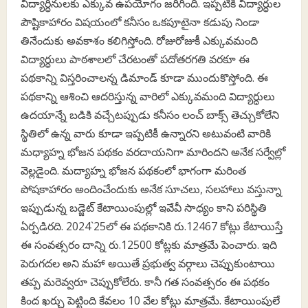
విద్యార్ధినులకు ఎక్కువ ఉపయోగం జరిగింది. ఇప్పటికీ విద్యార్ధుల
పౌష్టికాహారం విషయంలో కనీసం ఒకపూటైనా కడుపు నిండా
తినేందుకు అవకాశం కలిగిస్తోంది. రోజురోజుకీ ఎక్కువమంది
విద్యార్ధులు పాఠశాలలో చేరటంతో పదోతరగతి వరకూ ఈ
పథకాన్ని విస్తరించాలన్న డిమాండ్‌ కూడా ముందుకొస్తోంది. ఈ
పథకాన్ని ఆశించి ఆదరిస్తున్న వారిలో ఎక్కువమంది విద్యార్ధులు
ఉదయాన్నే బడికి వచ్చేటప్పుడు కనీసం లంచ్‌ బాక్స్‌ తెచ్చుకోలేని
స్థితిలో ఉన్న వారు కూడా ఇప్పటికీ ఉన్నారని అటువంటి వారికి
మధ్యాహ్న భోజన పథకం వరదాయనిగా మారిందని అనేక సర్వేల్లో
వెల్లడైంది. మద్యాహ్న భోజన పథకంలో భాగంగా మరింత
పోషకాహారం అందించేందుకు అనేక సూచలు, సలహాలు వస్తున్నా
ఇప్పుడున్న బడ్జెట్‌ కేటాయింపుల్లో ఇవేవీ సాధ్యం కాని పరిస్థితి
ఏర్పడిరది. 2024`25లో ఈ పథకానికి రు.12467 కోట్లు కేటాయిస్తే
ఈ సంవత్సరం దాన్ని రు.12500 కోట్లకు మాత్రమే పెంచారు. ఇది
పెరుగదల అని మహా అయితే ప్రభుత్వ వర్గాలు చెప్పుకుంటాయి
తప్ప మరెవ్వరూ చెప్పుకోలేరు. కానీ గత సంవత్సరం ఈ పథకం
కింద ఖర్చు పెట్టింది కేవలం 10 వేల కోట్లు మాత్రమే. కేటాయింపులే