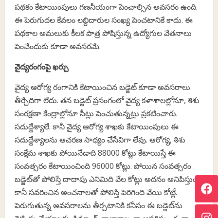
పథకం కేటాయింపులు గణనీయంగా పెంచాల్సిన అవసరం ఉంది.
ఈ పెరుగుదల కేవలం లబ్దిదారుల సంఖ్య పెంచటానికే కాదు. ఈ
పథకాల అమలుకు కీలక పాత్ర పోషిస్తున్న ఉద్యోగుల వేతనాలు
పెంచేందుకు కూడా అవసరమే.
వైద్యరంగంపై ఖర్చు
వైద్య ఆరోగ్య రంగానికి కేటాయించిన బడ్జెట్‌ కూడా అవసరాలు
తీర్చేదిగా లేదు. తన బడ్జెట్‌ ప్రసంగంలో వైద్య కళాశాలల్లోనూ, శిశు
సంరక్షణా కేంద్రాల్లోనూ సీట్లు పెంచుతున్నట్లు ప్రకటించారు.
సదుద్దేశ్యాలే. కానీ వైద్య ఆరోగ్య శాఖకు కేటాయింపులు ఈ
సదుద్దేశ్యాలను ఆచరణ సాధ్యం చేసేవిగా లేవు. ఆరోగ్య, శిశు
సంక్షేమ శాఖకు పోయినేడాది 88000 కోట్లు కేటాయిస్తే ఈ
సంవత్సరం కేటాయించింది 96000 కోట్లు. పోయిన సంవత్సరం
బడ్జెట్‌తో పోలిస్తే దాదాపు ఎనిమిది వేల కోట్లు అదనం అనిపిస్తుంది
కానీ సవరించిన అంచనాలతో పోలిస్తే పెరిగింది వేయి కోట్లే.
పెరుగుతున్న అవసరాలను తీర్చటానికి కనీసం ఈ బడ్జెట్‌ను