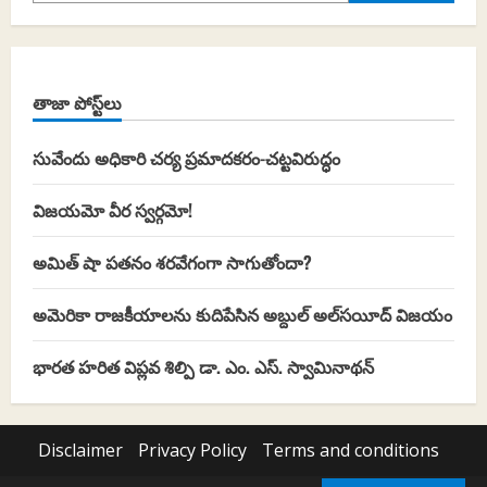
తాజా పోస్ట్‌లు
సువేందు అధికారి చర్య ప్రమాదకరం-చట్టవిరుద్ధం
విజయమో వీర స్వర్గమో!
అమిత్ షా పతనం శరవేగంగా సాగుతోందా?
అమెరికా రాజకీయాలను కుదిపేసిన అబ్దుల్ అల్‌సయీద్ విజయం
భారత హరిత విప్లవ శిల్పి డా. ఎం. ఎస్. స్వామినాథన్
Disclaimer
Privacy Policy
Terms and conditions