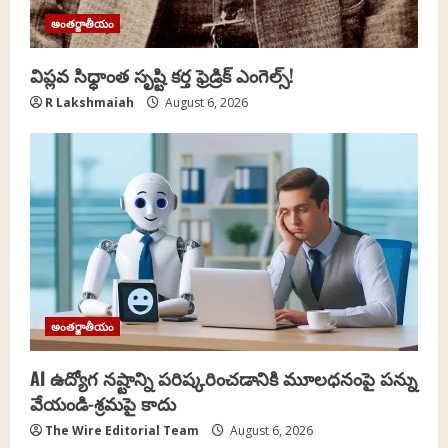
అంతర్జాతీయం
విప్లవ సిధ్ధాంత సృష్టి కర్త ఫ్రెడ్రిక్ ఎంగెల్స్!
R Lakshmaiah
August 6, 2026
అంతర్జాతీయం
AI ఉద్యోగ నష్టాన్ని పరిష్కరించడానికి మూలధనంపై పన్ను
వేయండి-శ్రమపై కాదు
The Wire Editorial Team
August 6, 2026