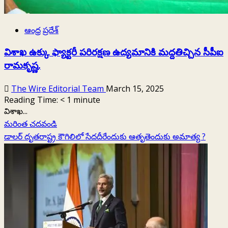
ఆంధ్ర ప్రదేశ్
విశాఖ ఉక్కు ఫ్యాక్టరీ పరిరక్షణ ఉద్యమానికి మద్దతిచ్చిన సీపీఐ
రామకృష్ణ.
The Wire Editorial Team
March 15, 2025
Reading Time:
< 1
minute
విశాఖ...
Read
మరింత చదవండి
more
డాలర్ దృతరాష్ట్ర కౌగిలిలో సేదదీరేందుకు ఆతృతెందుకు అమాత్య ?
about
విశాఖ
ఉక్కు
ఫ్యాక్టరీ
పరిరక్షణ
ఉద్యమానికి
మద్దతిచ్చిన