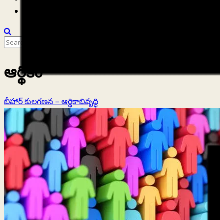
వీడియోలు
Search
for:
ఆర్థికం
బీహార్ కులగణన – ఆర్థికాభివృద్ధి