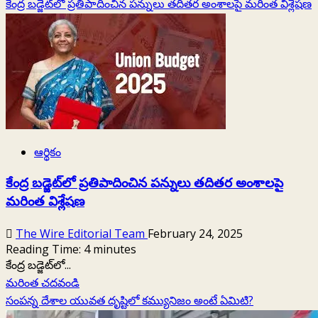
more
కేంద్ర బడ్జెట్‌లో ప్రతిపాదించిన పన్నులు తదితర అంశాలపై మరింత విశ్లేషణ
about
సైబర్
ఇంటిలిజెన్స్
నివేదికలో
షాకింగ్
నిజాలు
ఆర్థికం
కేంద్ర బడ్జెట్‌లో ప్రతిపాదించిన పన్నులు తదితర అంశాలపై
మరింత విశ్లేషణ
The Wire Editorial Team
February 24, 2025
Reading Time:
4
minutes
కేంద్ర బడ్జెట్‌లో...
Read
మరింత చదవండి
more
సంపన్న దేశాల యువత దృష్టిలో కమ్యునిజం అంటే ఏమిటి?
about