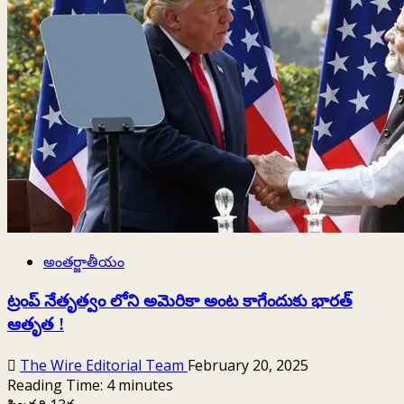
ప్రయత్నంలో
ఎల్‌ఐసీకి
84వేల
కోట్లు
నష్టం
అంతర్జాతీయం
ట్రంప్ నేతృత్వం లోని అమెరికా అంట కాగేందుకు భారత్‌
ఆతృత !
The Wire Editorial Team
February 20, 2025
Reading Time:
4
minutes