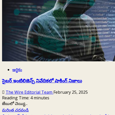
విలవిలలాడుతోన్న
క్రిప్టో
మార్కెట్‌..
ఆర్థికం
సైబర్ ఇంటిలిజెన్స్ నివేదికలో షాకింగ్ నిజాలు
The Wire Editorial Team
February 25, 2025
Reading Time:
4
minutes
జేబులో చెయ్యి...
Read
మరింత చదవండి