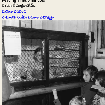
Reading Time:
3
minutes
దేశమంటే మట్టికాదోయ్...
Read
మరింత చదవండి
more
సామాజిక సంక్షేమ పథకాల భవిష్యత్తు
about
దిగజారుతున్న
ఏపీ
ఆర్థిక
పరిస్థితి,
మిగతా
రాష్ట్రాలతో
పోలిస్తే.