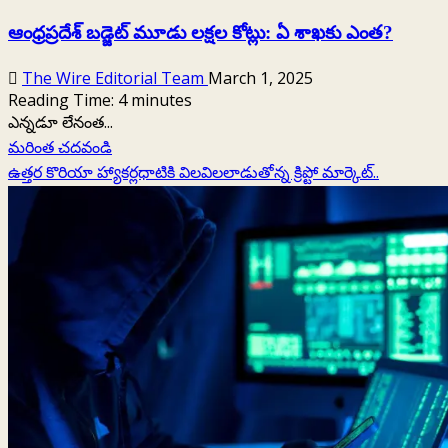
ఆంధ్రప్రదేశ్ బడ్జెట్ మూడు లక్షల కోట్లు: ఏ శాఖకు ఎంత?
The Wire Editorial Team
March 1, 2025
Reading Time:
4
minutes
ఎన్నడూ లేనంత...
Read
మరింత చదవండి
more
ఉత్తర కొరియా హ్యాకర్లధాటికి విలవిలలాడుతోన్న క్రిప్టో మార్కెట్‌..
about
ఆంధ్రప్రదేశ్
బడ్జెట్
మూడు
లక్షల
కోట్లు:
ఏ
శాఖకు
ఎంత?