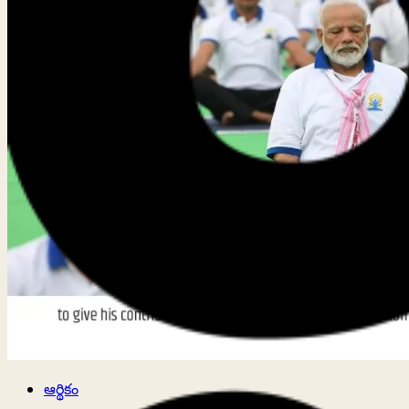
ఆర్థికం