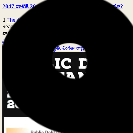
2047 నాటికి 30 ట్రిలియన్‌ డాలర్ల ఆర్థిక వ్యవస్థ సాధ్యమా?
The Wire Editorial Team
March 22, 2025
Reading Time:
3
minutes
వాస్తవానికి అనుగుణంగా...
Read
మరింత చదవండి
more
దిగజారుతున్న ఏపీ ఆర్థిక పరిస్థితి, మిగతా రాష్ట్రాలతో పోలిస్తే.
about
2047
నాటికి
30
ట్రిలియన్‌
డాలర్ల
ఆర్థిక
వ్యవస్థ
సాధ్యమా?