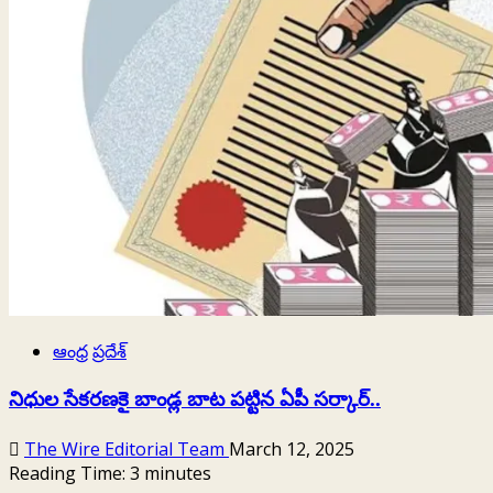
పడగ
నీడ
లో
ప్రభుత్వాలు
ఆంధ్ర ప్రదేశ్
నిధుల సేకరణకై బాండ్ల బాట పట్టిన ఏపీ సర్కార్‌..
The Wire Editorial Team
March 12, 2025
Reading Time:
3
minutes