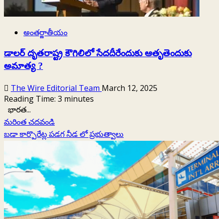
సీపీఐ
రామకృష్ణ.
అంతర్జాతీయం
డాలర్ దృతరాష్ట్ర కౌగిలిలో సేదదీరేందుకు ఆతృతెందుకు
అమాత్య ?
The Wire Editorial Team
March 12, 2025
Reading Time:
3
minutes
భారత...
Read
మరింత చదవండి
more
బడా కార్పొరేట్ల పడగ నీడ లో ప్రభుత్వాలు
about
డాలర్
దృతరాష్ట్ర
కౌగిలిలో
సేదదీరేందుకు
ఆతృతెందుకు
అమాత్య