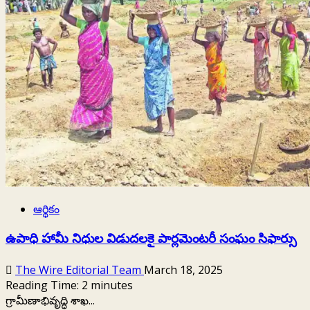
భవిష్యత్తు
ఆర్థికం
ఉపాధి హామీ నిధుల విడుదలకై పార్లమెంటరీ సంఘం సిఫార్సు
The Wire Editorial Team
March 18, 2025
Reading Time:
2
minutes
గ్రామీణాభివృద్ధి శాఖ...