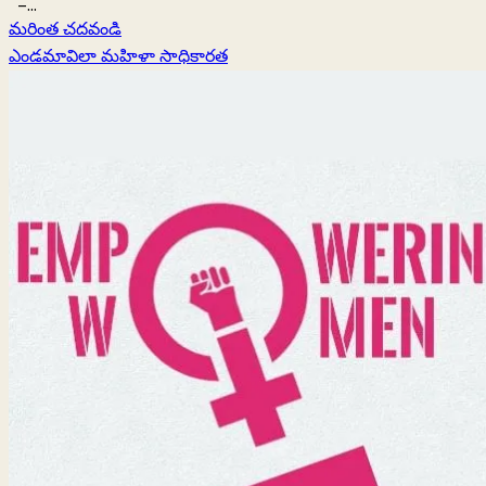
–...
Read
మరింత చదవండి
more
ఎండమావిలా మహిళా సాధికారత
about
నిధుల
సేకరణకై
బాండ్ల
బాట
పట్టిన
ఏపీ
సర్కార్‌..