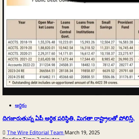
ఆర్థికం
దిగజారుతున్న ఏపీ ఆర్థిక పరిస్థితి, మిగతా రాష్ట్రాలతో పోలిస్తే.
The Wire Editorial Team
March 19, 2025