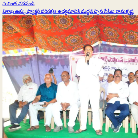
Read
మరింత చదవండి
more
విశాఖ ఉక్కు ఫ్యాక్టరీ పరిరక్షణ ఉద్యమానికి మద్దతిచ్చిన సీపీఐ రామకృష్ణ.
about
ఉపాధి
హామీ
నిధుల
విడుదలకై
పార్లమెంటరీ
సంఘం
సిఫార్సు