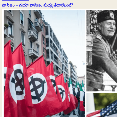
more
ఫాసిజం – నయా ఫాసిజం మధ్య తేడాలేమిటి?
about
బడ్జెట్లో
విద్యారంగ
కేటాయింపులను
పెంచాలి