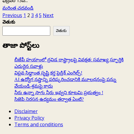
ఫిబ్రవరి 13వ...
Read
మరింత చదవండి
more
Posts
Previous
1
2
3
4
5
Next
about
వెతుకు
pagination
ట్రంప్
వెతుకు
నేతృత్వం
లోని
తాజా పోస్ట్‌లు
అమెరికా
అంట
బీజేపీ హయాంలో ద్రవిడ రాష్ట్రాలపై వివక్షత: సమాఖ్య స్ఫూర్తికి
కాగేందుకు
ఎదురైన సవాళ్లు
భారత్‌
విప్లవ సిధ్ధాంత సృష్టి కర్త ఫ్రెడ్రిక్ ఎంగెల్స్!
ఆతృత
AI ఉద్యోగ నష్టాన్ని పరిష్కరించడానికి మూలధనంపై పన్ను
వేయండి-శ్రమపై కాదు
!
నీరు ఉన్నా సాగు నీరు ఇవ్వని కూటమి ప్రభుత్వం !
సిజెపి నిరసన ఉద్యమం తర్వాత ఏంటి?
Disclaimer
Privacy Policy
Terms and conditions