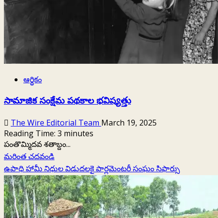
ఆర్థికం
సామాజిక సంక్షేమ పథకాల భవిష్యత్తు
The Wire Editorial Team
March 19, 2025
Reading Time:
3
minutes
పంతొమ్మిదవ శతాబ్దం...
Read
మరింత చదవండి
more
ఉపాధి హామీ నిధుల విడుదలకై పార్లమెంటరీ సంఘం సిఫార్సు
about
సామాజిక
సంక్షేమ
పథకాల