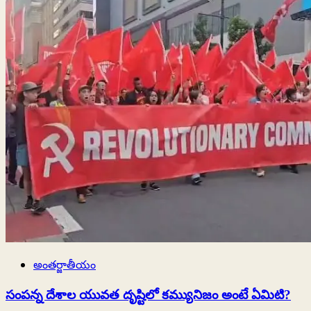
కేంద్ర
బడ్జెట్‌లో
ప్రతిపాదించిన
పన్నులు
తదితర
అంశాలపై
మరింత
విశ్లేషణ
అంతర్జాతీయం
సంపన్న దేశాల యువత దృష్టిలో కమ్యునిజం అంటే ఏమిటి?