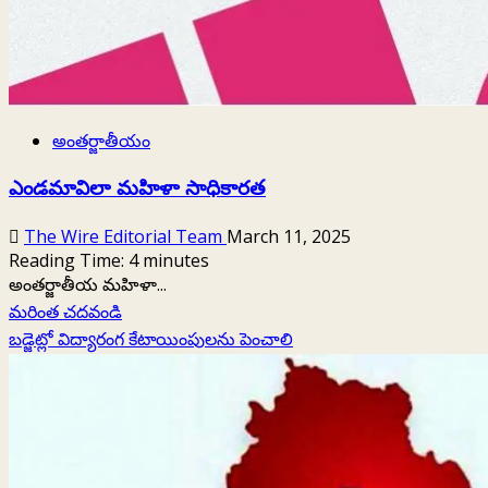
అంతర్జాతీయం
ఎండమావిలా మహిళా సాధికారత
The Wire Editorial Team
March 11, 2025
Reading Time:
4
minutes
అంతర్జాతీయ మహిళా...
Read
మరింత చదవండి
more
బడ్జెట్లో విద్యారంగ కేటాయింపులను పెంచాలి
about
ఎండమావిలా
మహిళా
సాధికారత