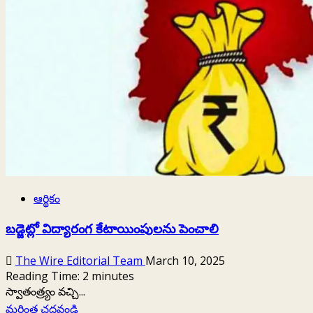
ఆర్థికం
బడ్జెట్లో విద్యారంగ కేటాయింపులను పెంచాలి
The Wire Editorial Team
March 10, 2025
Reading Time:
2
minutes
స్వాతంత్ర్యం వచ్చి...
Read
మరింత చదవండి