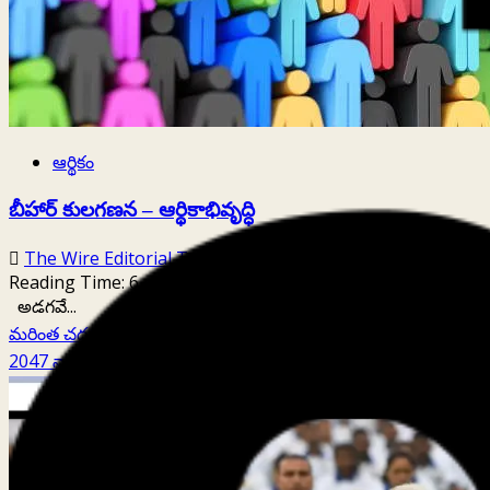
ఆర్థికం
బీహార్ కులగణన – ఆర్థికాభివృద్ధి
The Wire Editorial Team
March 24, 2025
Reading Time:
6
minutes
అడగవే...
Read
మరింత చదవండి
more
2047 నాటికి 30 ట్రిలియన్‌ డాలర్ల ఆర్థిక వ్యవస్థ సాధ్యమా?
about
బీహార్
కులగణన
–
ఆర్థికాభివృద్ధి