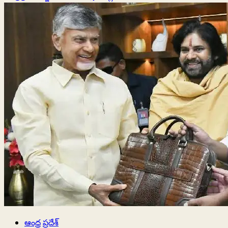
about
ఫాసిజం
–
నయా
ఫాసిజం
మధ్య
తేడాలేమిటి?
ఆంధ్ర ప్రదేశ్