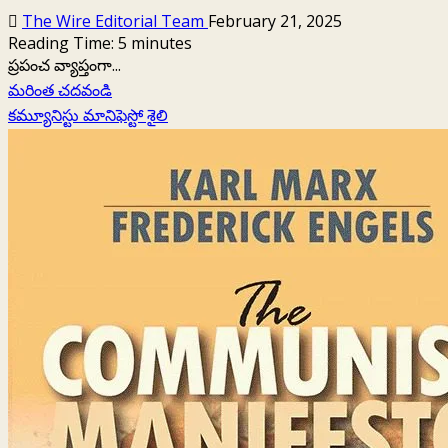
The Wire Editorial Team
February 21, 2025
Reading Time:
5
minutes
ప్రపంచ వ్యాప్తంగా...
Read
మరింత చదవండి
more
కమ్యూనిస్టు మానిఫెస్టో శైలి
about
సంపన్న
దేశాల
యువత
దృష్టిలో
కమ్యునిజం
అంటే
ఏమిటి?