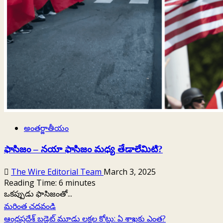
అంతర్జాతీయం
ఫాసిజం – నయా ఫాసిజం మధ్య తేడాలేమిటి?
The Wire Editorial Team
March 3, 2025
Reading Time:
6
minutes
ఒకప్పుడు ఫాసిజంతో...
Read
మరింత చదవండి
more
ఆంధ్రప్రదేశ్ బడ్జెట్ మూడు లక్షల కోట్లు: ఏ శాఖకు ఎంత?