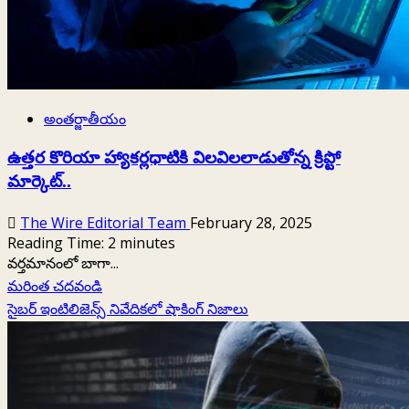
అంతర్జాతీయం
ఉత్తర కొరియా హ్యాకర్లధాటికి విలవిలలాడుతోన్న క్రిప్టో
మార్కెట్‌..
The Wire Editorial Team
February 28, 2025
Reading Time:
2
minutes
వర్తమానంలో బాగా...
Read
మరింత చదవండి
more
సైబర్ ఇంటిలిజెన్స్ నివేదికలో షాకింగ్ నిజాలు
about
ఉత్తర
కొరియా
హ్యాకర్లధాటికి