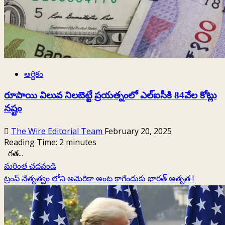
ఆర్థికం
రూపాయి విలువ నిలబెట్టే ప్రయత్నంలో ఎల్‌ఐసీకి 84వేల కోట్లు
నష్టం
The Wire Editorial Team
February 20, 2025
Reading Time:
2
minutes
గత...
Read
మరింత చదవండి
more
ట్రంప్ నేతృత్వం లోని అమెరికా అంట కాగేందుకు భారత్‌ ఆతృత !
about
రూపాయి
విలువ
నిలబెట్టే