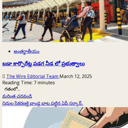
?
అంతర్జాతీయం
బడా కార్పొరేట్ల పడగ నీడ లో ప్రభుత్వాలు
The Wire Editorial Team
March 12, 2025
Reading Time:
7
minutes
గతంలో...
Read
మరింత చదవండి
more
నిధుల సేకరణకై బాండ్ల బాట పట్టిన ఏపీ సర్కార్‌..
about
బడా
కార్పొరేట్ల