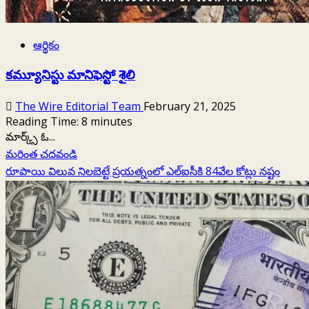
ఆర్థికం
కమ్యూనిస్టు మానిఫెస్టో శైలి
The Wire Editorial Team
February 21, 2025
Reading Time:
8
minutes
మార్క్స్‌ ఓ...
Read
మరింత చదవండి
more
రూపాయి విలువ నిలబెట్టే ప్రయత్నంలో ఎల్‌ఐసీకి 84వేల కోట్లు నష్టం
about
కమ్యూనిస్టు
మానిఫెస్టో
శైలి