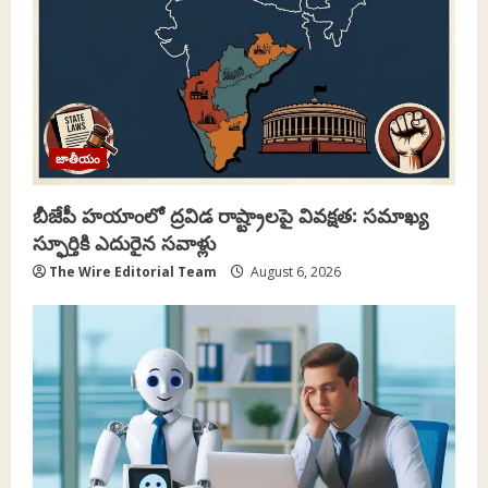
t
i
o
n
జాతీయం
బీజేపీ హయాంలో ద్రవిడ రాష్ట్రాలపై వివక్షత: సమాఖ్య
స్ఫూర్తికి ఎదురైన సవాళ్లు
The Wire Editorial Team
August 6, 2026