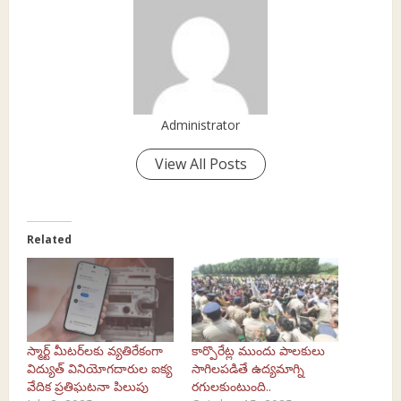
Administrator
View All Posts
Related
స్మార్ట్‌ మీటర్‌లకు వ్యతిరేకంగా
కార్పొరేట్ల ముందు పాలకులు
విద్యుత్‌ వినియోగదారుల ఐక్య
సాగిల‌ప‌డితే ఉద్యమాగ్ని
వేదిక ప్రతిఘటనా పిలుపు
రగులకుంటుంది..