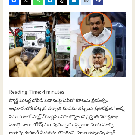
Reading Time:
4
minutes
స్మార్ట్ మీటర్ల దోపిడి విధానంపై ఏపీలో కూటమి ప్రభుత్వం
అధికారంలోకి వచ్చిన తర్వాత మడమ తిప్పింది. ప్రతిపక్షంలో ఉన్న
సమయంలో స్మార్ట్ మీటర్లను పగలగొట్టాలని ప్రస్తుత విద్యాశాఖ
మంత్రి నారా లోకేష్ పిలుపునిచ్చారు. ప్రస్తుతం మాట మార్చి
బాగున్న డిజిటల్‌ మీటర్లను తొలగించి, ప్రజల కళ్ళుగప్పి స్మార్ట్‌