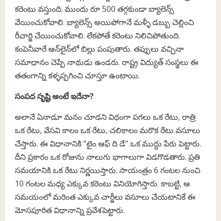
కరెంటు వస్తుంది. ముందు రూ 500 తగ్గకుండా బ్యాలెన్స్‌
వేయించుకోవాలి. బ్యాలెన్స్‌ అయిపోగానే మళ్ళీ డబ్బు చెల్లించి
రీచార్జి చేయించుకోవాలి. లేకపోతే కరెంటు నిలిచిపోతుంది.
కంపెనీవారే ఆన్‌లైన్‌లో బిల్లు పంపుతారు. తప్పులు వచ్చినా
సమాధానం చెప్పే నాథుడు ఉండరు. రాష్ట్ర విద్యుత్ సంస్థలు ఈ
తతంగాన్ని కళ్ళప్పగించి చూస్తూ ఉంటాయి.
సంపద సృష్టి అంటే ఇదేనా?
అలానే ఏనాడూ మనం చూడని విధంగా పగలు ఒక రేటు, రాత్రి
ఒక రేటు, వేసవి కాలం ఒక రేటు, చలికాలం మరొక రేటు వసూలు
చేస్తారు. ఈ విధానానికి ”టైం ఆఫ్‌ ది డే” ఒక ముద్దు పేరు పెట్టారు.
దీని ప్రకారం ఒక రోజును నాలుగు భాగాలుగా విడగొడతారు. ప్రతి
సమయానికి ఒక రేటు నిర్ణయిస్తారు. సాయంత్రం 6 గంటల నుంచి
10 గంటల మధ్య ఎక్కువ కరెంటు వినియోగిస్తారు. కాబట్టి, ఆ
సమయంలో మరింత ఎక్కువ చార్జీలు వసూలు చేయటానికే ఈ
మోసపూరిత విధానాన్ని ప్రవేశపెట్టారు.