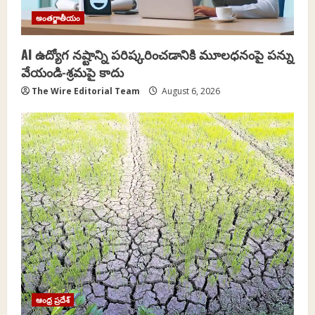
అంతర్జాతీయం
AI ఉద్యోగ నష్టాన్ని పరిష్కరించడానికి మూలధనంపై పన్ను
వేయండి-శ్రమపై కాదు
The Wire Editorial Team
August 6, 2026
ఆంధ్ర ప్రదేశ్