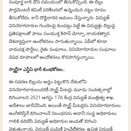
సంపూర్ణ లాక్ డౌన్ సమయంలో తీసుకొచ్చింది. ఈ బిల్లు
పార్లమెంటరీ కమిటీ పరిశీలనలో ఉన్నందున చట్టం రూపం
తీసుకోలేదు. కానీ దొడ్డిదారిన అమలు చేస్తున్నారు. విద్యుత్
వినియోగదారుల గుండెలపై కుంపట్లు పెట్టే ఈ విద్యుత్తు బిల్లుపై
ప్రతిపక్షాలతో పాటు సంయుక్త కిసాన్ మోర్చా నాయకత్వాన
దేశవ్యాప్తంగా ఆందోళనలు సాగుతున్నాయి. ఏపీలో కూడా
వామపక్ష పార్టీలు, రైతు సంఘాలు, వినియోగదారుల సంఘాలు
వివిధ రూపాలలో ఆందోళనలు కొనసాగిస్తున్నాయి.
స్మార్ట్‌గా ఎన్డీఏ భారీ కుంభకోణం..
ఈ సవరణ బిల్లును అడ్డం పెట్టుకొని దేశంలోని
వినియోగదారులందరికీ స్మార్ట్‌ మీటర్లు మూడు సంవత్సరాల్లో
బిగించాలని 2021 ఆగస్టు 17న కేంద్ర విద్యుత్‌ మంత్రిత్వ శాఖ
ఆదేశాలు జారీచేసింది. అయితే స్మార్ట్ మీటర్లను వినియోగదారులు
అంగీకరిస్తేనే బిగించాలనే నిబంధనను అదానీ సంస్థ అధికారులు
గాలికి వదిలేసి విద్యుత్ అధికారుల అండతో బిగించి
వెళుతున్నారు. విద్యుత్‌ పంపిణీ ప్రైవేటీకరణ, ఉచిత విద్యుత్‌