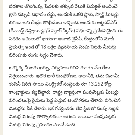
పథకాల తొలగింపు, పేదలకు తక్కువ రేటుకి విద్యుత్‌ అందించే
క్రాస్‌ సబ్సిడీ విధానం రద్దు, అందరికీ ఒకటే స్లాబ్‌, స్మార్ట్‌ మీటర్లు
బిగించాలని కేంద్రం తాఖీదులు ఇచ్చింది. అందుకు ఆర్డిఎస్‌ఎస్‌
(రీవాంప్డ్‌ డిస్ట్రిబ్యూషన్‌ సెక్టార్‌ స్కీమ్‌) పథకాన్ని ప్రవేశపెట్టింది. ఈ
పథకం అమలులో భాగంగా ఆనాటి వైసీపీ, కేంద్రంలోని మోడీ
ప్రభుత్వ అండతో 18 లక్షల వ్యవసాయ పంపు సెట్లకు మీటర్లు
బిగింపుకు రంగం సిద్ధం చేశారు.
ఒక్కొక్క మీటరు ఖర్చు, నిర్వహణ కలిపి రూ 35 వేల రేటు
నిర్ణయించారు. ఇదొక భారీ కుంభకోణం. అదానీకి, తమ బినామీ
కంపెనీ షిరిడి సాయి ఎలక్ట్రికల్‌ సంస్థలకు రూ 13,252 కోట్ల
కాంట్రాక్టులు కట్టబెట్టారు. రాష్ట్ర వ్యాప్తంగా పంపుసెట్లకు మీటర్లు
బిగించటంపై రైతులు పెద్ద ఎత్తున ఆందోళనలు చేశారు. బిగించిన
మీటర్లను పీకి వేశారు. ఇక గత్యంతరం లేని స్థితిలో పంపు సెట్లకు
మీటర్ల బిగింపు తాత్కాలికంగా ఆగింది. అయినా పంపుసెట్లకు
మీటర్ల బిగింపు ప్రమాదం పొంచే ఉంది.