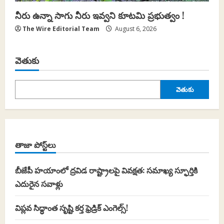
నీరు ఉన్నా సాగు నీరు ఇవ్వని కూటమి ప్రభుత్వం !
The Wire Editorial Team
August 6, 2026
వెతుకు
వెతుకు
తాజా పోస్ట్‌లు
బీజేపీ హయాంలో ద్రవిడ రాష్ట్రాలపై వివక్షత: సమాఖ్య స్ఫూర్తికి
ఎదురైన సవాళ్లు
విప్లవ సిధ్ధాంత సృష్టి కర్త ఫ్రెడ్రిక్ ఎంగెల్స్!