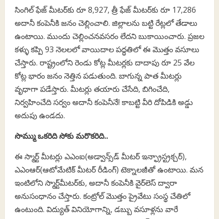
సింగిల్‌ ఫేజ్‌ మీటర్‌కు రూ 8,927, త్రీ ఫేజ్‌ మీటర్‌కు రూ 17,286
అదానీ కంపెనీకి జనం చెల్లించాలి. జిల్లాలను బట్టి రేట్లలో తేడాలు
ఉంటాయి. ముందు చెల్లించనవసరం లేదని బుకాయించారు. ప్రజల
కళ్ళు కప్పి 93 నెలలలో వాయిదాల పద్ధతిలో ఈ మొత్తం వసూలు
చేస్తారు. రాష్ట్రంలోని రెండు కోట్ల మీటర్లకు దాదాపు రూ 25 వేల
కోట్ల భారం జనం నెత్తిన పడుతుంది. బాగున్న పాత మీటర్లు
వృధాగా పడేస్తారు. మీటర్లు తయారు చేసేది, బిగించేది,
నిర్వహించేది సర్వం అదానీ కంపెనీనే! కాబట్టి వీరి దోపిడికి అడ్డు
అదుపు ఉండదు.
సొమ్ము ఒకరిది సోకు మరొకరిది..
ఈ స్మార్ట్‌ మీటర్లు ఎఎంఐ(అడ్వాన్స్‌డ్‌ మీటర్‌ ఇన్ఫ్రాస్ట్రక్చర్‌),
ఎఎంఆర్‌(ఆటోమేటిక్‌ మీటర్‌ రీడింగ్‌) టెక్నాలజీతో ఉంటాయి. మన
ఇంటిలోని స్మార్ట్‌మీటర్‌కు, అదానీ కంపెనీకి వైర్‌లెస్‌ ద్వారా
అనుసంధానం చేస్తారు. కంట్రోల్‌ మొత్తం ప్రైవేటు సంస్థ చేతిలో
ఉంటుంది. విద్యుత్‌ వినియోగాన్ని, డబ్బు వసూళ్లను వారే