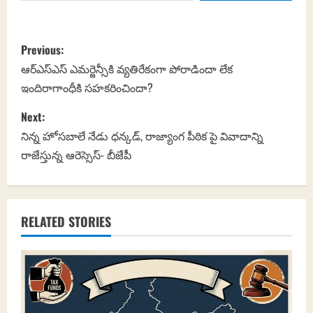
P
Previous:
o
ఆర్ఎస్ఎస్ ఎమర్జెన్సీకి వ్యతిరేకంగా పోరాడిందా లేక
ఇందిరాగాంధీకి సహకరించిందా?
s
Next:
t
నిన్న హోసబాలే నేడు ధన్కడ్, రాజ్యాంగ పీఠిక పై వివాదాన్ని
n
రాజేస్తున్న ఆరెస్సెస్- బీజేపీ
a
v
RELATED STORIES
i
g
a