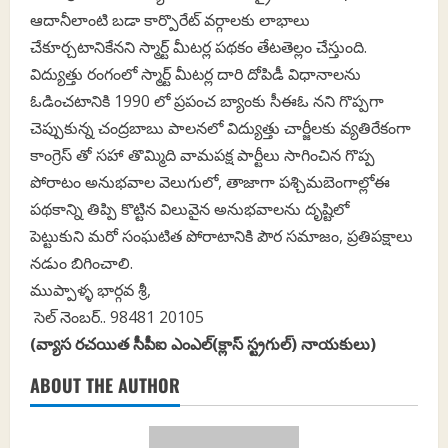
ఆదానీలాంటి బడా కార్పొరేట్ వర్గాలకు లాభాలు
చేకూర్చటానికేనని స్మార్ట్ మీటర్ల పథకం తేటతెల్లం చేస్తుంది.
విద్యుత్తు రంగంలో స్మార్ట్ మీటర్ల దారి దోపిడీ విధానాలను
ఓడించటానికి 1990 లో ప్రపంచ బ్యాంకు సీఈఓ నని గొప్పగా
చెప్పుకున్న చంద్రబాబు పాలనలో విద్యుత్తు చార్జీలకు వ్యతిరేకంగా
కాంగ్రెస్ తో సహా తొమ్మిది వామపక్ష పార్టీలు సాగించిన గొప్ప
పోరాటం అనుభవాల వెలుగులో, తాజాగా పశ్చిమబెంగాల్లోఈ
పథకాన్ని తిప్పి కొట్టిన విలువైన అనుభవాలను దృష్టిలో
పెట్టుకుని మరో సంఘటిత పోరాటానికి పౌర సమాజం, ప్రతిపక్షాలు
నడుం బిగించాలి.
ముప్పాళ్ళ భార్గవ శ్రీ,
సెల్ నెంబర్.. 98481 20105
(వ్యాస రచయిత సీపీఐ ఎంఎల్(క్లాస్ స్ట్రగుల్) నాయకులు)
ABOUT THE AUTHOR