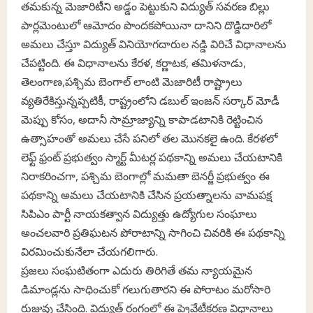
తమకున్న మెజారిటీని అడ్డం పెట్టుకుని విద్యుత్ సవరణ బిల్లు
పార్లమెంటులో ఆమోదం పొందకపోయినా దానిని దొడ్డిదారిలో
అమలు చేస్తూ విద్యుత్ వినియోగదారుల నడ్డి విరిచే విధానాలను
చేపట్టింది. ఈ విధానాలను కేరళ, కర్ణాటక, తమిళనాడు,
తెలంగాణ,పశ్చిమ బెంగాల్ లాంటి మెజారిటీ రాష్ట్రాలు
వ్యతిరేకిస్తున్నప్పటికీ, రాష్ట్రంలోని డబుల్ ఇంజన్ సర్కార్ మోడీ
మెప్పు కోసం, అదానీ సామ్రాజ్యాన్ని కాపాడటానికి రెట్టించిన
ఉత్సాహంతో అమలు చేసే పనిలో తల మొనకలై ఉంది. కేరళలో
లెఫ్ట్ ఫ్రంట్ ప్రభుత్వం స్మార్ట్ మీటర్ల పథకాన్ని అమలు చేయటానికి
నిరాకరించగా, పశ్చిమ బెంగాల్లో మమతా బెనర్జీ ప్రభుత్వం ఈ
పథకాన్ని అమలు చేయటానికి చేసిన ప్రయత్నాలను వామపక్ష
సిపిఎం పార్టీ నాయకత్వాన విద్యుత్తు ఉద్యోగుల సంఘాలు
అంచలవారి ప్రతిఘటన పోరాటాన్ని సాగించి చివరికి ఈ పథకాన్ని
విరమించుకునేలా చేయగలిగారు.
ప్రజలు సంఘటితంగా ఎదురు తిరిగితే తమ న్యాయమైన
డిమాండ్లను సాధించుకో గలుగుతారని ఈ పోరాటం మరోసారి
రుజువు చేసింది. విద్యుత్ రంగంలో ఈ ప్రైవేటీకరణ విధానాలు