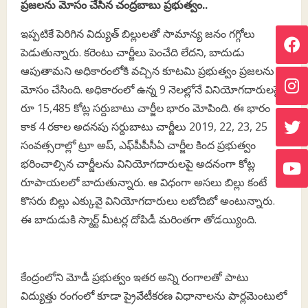
ప్రజలను మోసం చేసిన చంద్రబాబు ప్రభుత్వం..
ఇప్పటికే పెరిగిన విద్యుత్‌ బిల్లులతో సామాన్య జనం గగ్గోలు
పెడుతున్నారు. కరెంటు చార్జీలు పెంచేది లేదని, బాదుడు
ఆపుతామని అధికారంలోకి వచ్చిన కూటమి ప్రభుత్వం ప్రజలను
మోసం చేసింది. అధికారంలో ఉన్న 9 నెలల్లోనే వినియోగదారులపై
రూ 15,485 కోట్ల సర్దుబాటు చార్జీల భారం మోపింది. ఈ భారం
కాక 4 రకాల అదనపు సర్దుబాటు చార్జీలు 2019, 22, 23, 25
సంవత్సరాల్లో ట్రూ అప్, ఎఫ్‌పీపీసీఏ చార్జీల కింద ప్రభుత్వం
భరించాల్సిన చార్జీలను వినియోగదారులపై అదనంగా కోట్ల
రూపాయలలో బాదుతున్నారు. ఆ విధంగా అసలు బిల్లు కంటే
కొసరు బిల్లు ఎక్కువై వినియోగదారులు లబోదిబో అంటున్నారు.
ఈ బాదుడుకి స్మార్ట్‌ మీటర్ల దోపిడీ మరింతగా తోడయ్యింది.
కేంద్రంలోని మోడీ ప్రభుత్వం ఇతర అన్ని రంగాలతో పాటు
విద్యుత్తు రంగంలో కూడా ప్రైవేటీకరణ విధానాలను పార్లమెంటులో