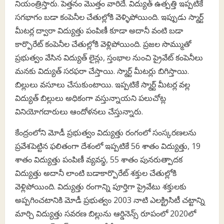
నియంత్రిస్తారు. పెత్తనం మొత్తం వారిదే. విద్యుత్‌ ఉత్పత్తి ఇప్పటికే
సగభాగం బడా కంపెనీల చేతుల్లోకి వెళ్ళిపోయింది. ఇప్పుడు స్మార్ట్
మీటర్ల ద్వారా విద్యుత్తు పంపిణీ కూడా అదానీ వంటి బడా
కార్పొరేట్ కంపెనీల చేతుల్లోకి వెళ్లిపోయింది. ప్రజల సొమ్ముతో
ప్రభుత్వం వేసిన విద్యుత్‌ లైన్లు, స్తంభాల నుంచి ప్రైవేట్‌ కంపెనీలు
మనకు విద్యుత్‌ సరఫరా చేస్తాయి. స్మార్ట్‌ మీటర్లు బిగిస్తాయి.
బిల్లులు వసూలు చేసుకుంటాయి. ఇప్పటికే స్మార్ట్ మీటర్ల వల్ల
విద్యుత్ బిల్లులు అధికంగా వస్తున్నాయని పలుచోట్ల
వినియోగదారులు ఆందోళనలు చేస్తున్నారు.
కేంద్రంలోని మోడీ ప్రభుత్వం విద్యుత్తు రంగంలో సంస్కరణలను
ప్రవేశపెట్టిన ఫలితంగా దేశంలో ఇప్పటికే 56 శాతం విద్యుత్తు, 19
శాతం విద్యుత్తు పంపిణీ వ్యవస్థ, 55 శాతం పునరుత్పాదక
విద్యుత్తు అదానీ లాంటి బడాకార్పొరేట్ శక్తుల చేతుల్లోకి
వెళ్లిపోయింది. విద్యుత్తు రంగాన్ని పూర్తిగా ప్రైవేటు శక్తులకు
అప్పగించటానికి మోడీ ప్రభుత్వం 2003 నాటి ఎలక్ట్రిసిటీ చట్టాన్ని
మార్చి విద్యుత్తు సవరణ బిల్లును ఆర్డినెన్స్ రూపంలో 2020లో