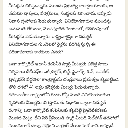
మీటర్లను బిగిస్తున్నారు. ముందు ప్రభుత్వ కార్యాలయాలకు, ఆ
తదుపరి షాపులు, పరిశ్రమలు, సంస్థలకు బిగించారు. ఇప్పుడు
నివాస గృహాలకు పెడుతున్నారు. వినియోగదారుల ముందస్తు
అనుమతి లేకుండా, మోసపూరిత మాటలతో, బెదిరింపులతో
మీటర్లను పెడుతున్నారు. రాష్ట్రవ్యాప్తంగా విద్యుత్
వినియోగదారుల గుండెలలో రైళ్లను పరిగెత్తిస్తున్న ఈ
పరిణామాలకు కారకులు ఎవరు?
బడా కార్పొరేట్ ఆదానీ కంపెనీకి స్మార్ట్ మీటర్లకు పదేళ్ల పాటు
నిర్వహణ డీబీఎఫ్‌ఒఒటీ(డిజైన్‌, బిల్డ్‌, ఫైనాన్స్‌, ఓన్‌, ఆపరేట్‌,
ట్రాన్స్‌ఫర్‌) పద్ధతిలో కాంట్రాక్టును చంద్రబాబు ప్రభుత్వం కట్టబెట్టింది.
తొలి దశలో 41 లక్షల కనెక్షన్లకు మీటర్లు పెడుతున్నారు.
దశలవారీగా రాష్ట్రంలోని రెండు కోట్ల మంది వినియోగదారుల
గృహాలకు మీటర్లను బిగిస్తారు. ఈ విధానం ద్వారా విద్యుత్‌
రంగాన్ని బడా కార్పొరేట్‌ కంపెనీలకు కట్టబెట్టే ప్రైవేటీకరణకు
మొదటి మెట్టు. దీని పేరే ప్రీపెయిడ్‌ స్మార్ట్‌ మీటర్‌. సెల్‌ఫోన్‌ తరహాలో
ముందుగానే డబ్బు చెల్లించి చార్జింగ్‌ చేయించుకోవాలి. అప్పుడే