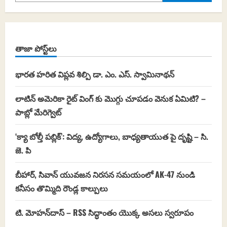
తాజా పోస్ట్‌లు
భారత హరిత విప్లవ శిల్పి డా. ఎం. ఎస్. స్వామినాథన్
లాటిన్ అమెరికా రైట్ వింగ్ కు మొగ్గు చూపడం వెనుక ఏమిటి? –
పాబ్లో మేరిగ్వెట్
‘క్యా బోల్తీ పబ్లిక్’: విద్య, ఉద్యోగాలు, బాధ్యతాయుత పై దృష్టి – సి.
జె. పి
బీహార్, సివాన్‌ యువజన నిరసన సమయంలో AK-47 నుండి
కనీసం తొమ్మిది రౌండ్ల కాల్పులు
టి. మోహన్‌దాస్ – RSS సిద్ధాంతం యొక్క అసలు స్వరూపం