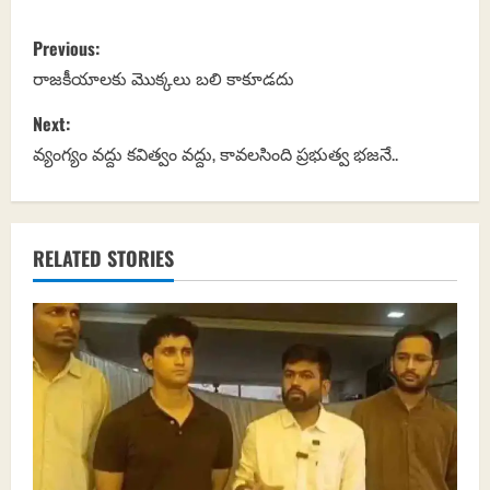
P
Previous:
o
రాజకీయాలకు మొక్కలు బలి కాకూడదు
s
Next:
వ్యంగ్యం వద్దు కవిత్వం వద్దు, కావలసింది ప్రభుత్వ భజనే..
t
n
a
RELATED STORIES
v
i
g
a