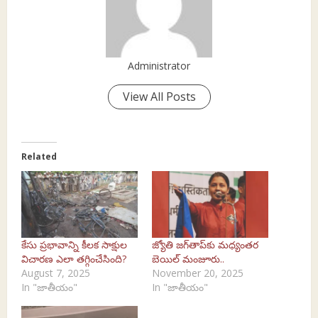
Administrator
View All Posts
Related
కేసు ప్రభావాన్ని కీలక సాక్షుల
జ్యోతి జగ్‌తాప్‌కు మధ్యంతర
విచారణ ఎలా తగ్గించేసింది?
బెయిల్ మంజూరు..
August 7, 2025
November 20, 2025
In "జాతీయం"
In "జాతీయం"