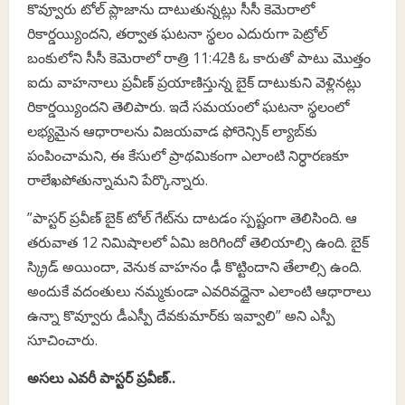
కొవ్వూరు టోల్ ప్లాజాను దాటుతున్నట్లు సీసీ కెమెరాలో
రికార్డయ్యిందని, తర్వాత ఘటనా స్థలం ఎదురుగా పెట్రోల్
బంకులోని సీసీ కెమెరాలో రాత్రి 11:42కి ఓ కారుతో పాటు మొత్తం
ఐదు వాహనాలు ప్రవీణ్ ప్రయాణిస్తున్న బైక్ దాటుకుని వెళ్లినట్లు
రికార్డయ్యిందని తెలిపారు. ఇదే సమయంలో ఘటనా స్థలంలో
లభ్యమైన ఆధారాలను విజయవాడ ఫోరెన్సిక్ ల్యాబ్‌కు
పంపించామని, ఈ కేసులో ప్రాథమికంగా ఎలాంటి నిర్ధారణకూ
రాలేఖపోతున్నామని పేర్కొన్నారు.
”పాస్టర్ ప్రవీణ్ బైక్ టోల్ గేట్‌ను దాటడం స్పష్టంగా తెలిసింది. ఆ
తరువాత 12 నిమిషాలలో ఏమి జరిగిందో తెలియాల్సి ఉంది. బైక్
స్క్రిడ్ అయిందా, వెనుక వాహనం ఢీ కొట్టిందాని తేలాల్సి ఉంది.
అందుకే వదంతులు నమ్మకుండా ఎవరివద్దైనా ఎలాంటి ఆధారాలు
ఉన్నా కొవ్వూరు డీఎస్పీ దేవకుమార్‌కు ఇవ్వాలి” అని ఎస్పీ
సూచించారు.
అసలు ఎవరీ పాస్టర్ ప్రవీణ్..