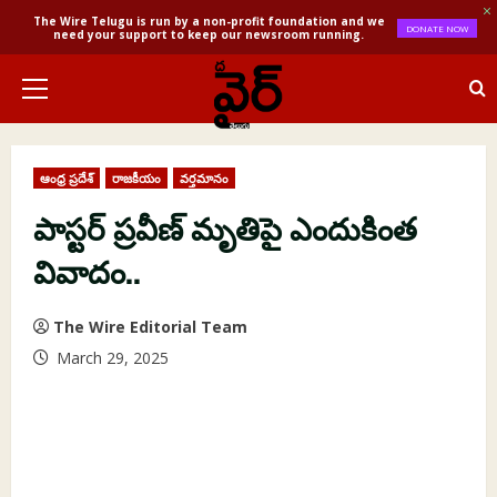
The Wire Telugu is run by a non-profit foundation and we
DONATE NOW
need your support to keep our newsroom running.
Skip
to
Primary
content
Menu
ఆంధ్ర ప్రదేశ్
రాజకీయం
వర్తమానం
పాస్టర్ ప్రవీణ్ మృతిపై ఎందుకింత
వివాదం..
The Wire Editorial Team
March 29, 2025