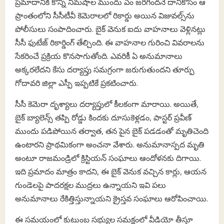
ప్రమాదానికి కొన్ని నిమషాల ముందు ఏం జరిగిందనే దానికోసం ఆ
ప్రాంతంలోని సీసీటీవీ కెమెరాలలో రికార్డు అయిన విజువల్స్‌ను
పోలీసులు సంపాదించారు. బైక్ వెనుక ఐదు వాహనాలు వెళ్లినట్లు
సీసీ ఫుటేజ్ రికార్డింగ్ తేల్చింది. ఈ వాహనాల గురించి వివరాలను
సేకరించే ప్రక్రియ కొనసాగుతోంది. ఎవరికీ ఏ అనుమానాలు
అక్కరలేదని కేసు దర్యాప్తు సమగ్రంగా జరుగుతుందని తూర్పు
గోదావరి జిల్లా ఎస్పీ ఇప్పటికే ప్రకటించారు.
సీసీ కెమెరా దృశ్యాలు దర్యాప్తులో కీలకంగా మారాయి. అయితే,
బైక్‌ బ్యాలెన్స్‌ తప్పి రోడ్డు కిందకు దూసుకెళ్లడం, పాస్టర్‌ ప్రవీణ్‌
ముందు పడిపోయిన తర్వాత, తన పైన బైక్‌ పడడంతో మృతిచెంది
ఉంటారని ప్రాథమికంగా అంచనా వేశారు. అనుమానాస్పద మృతి
అంటూ రాజమండ్రిలో క్రిస్టియన్‌ సంఘాలు ఆందోళనకు దిగాయి.
ఇది ప్రమాదం మాత్రం కాదని, ఈ బైక్ వెనుక వచ్చిన కార్లు, ఆయన
గుండెలపై పాదరక్షల ముద్రలు ఉన్నాయని ఇవి పలు
అనుమానాలు రేకిత్తిస్తున్నాయని క్రైస్తవ సంఘాలు ఆరోపించాయి.
ఈ సమయంలో కుటుంబ సభ్యుల సమక్షంలో వీడియో తీస్తూ