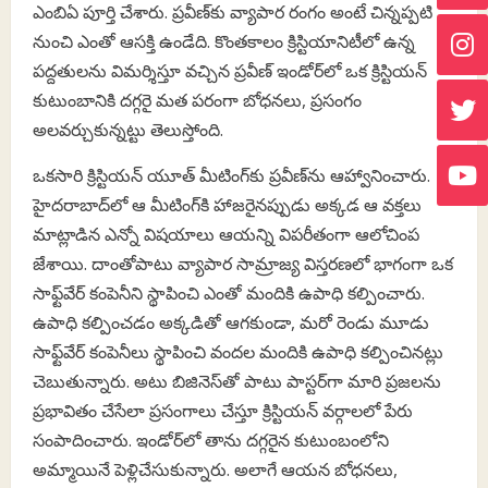
ఎంబిఏ పూర్తి చేశారు. ప్రవీణ్‌కు వ్యాపార రంగం అంటే చిన్నప్పటి
నుంచి ఎంతో ఆసక్తి ఉండేది. కొంతకాలం క్రిస్టియానిటీలో ఉన్న
పద్దతులను విమర్శిస్తూ వచ్చిన ప్రవీణ్ ఇండోర్‌లో ఒక క్రిస్టియన్
కుటుంబానికి దగ్గరై మత పరంగా బోధనలు, ప్రసంగం
అలవర్చుకున్నట్టు తెలుస్తోంది.
ఒకసారి క్రిస్టియన్ యూత్ మీటింగ్‌కు ప్రవీణ్‌ను ఆహ్వానించారు.
హైదరాబాద్‌లో ఆ మీటింగ్‌కి హాజరైనప్పుడు అక్కడ ఆ వక్తలు
మాట్లాడిన ఎన్నో విషయాలు ఆయన్ని విపరీతంగా ఆలోచింప
జేశాయి. దాంతోపాటు వ్యాపార సామ్రాజ్య విస్తరణలో భాగంగా ఒక
సాఫ్ట్‌వేర్ కంపెనీని స్థాపించి ఎంతో మందికి ఉపాధి కల్పించారు.
ఉపాధి కల్పించడం అక్కడితో ఆగకుండా, మరో రెండు మూడు
సాఫ్ట్‌వేర్ కంపెనీలు స్థాపించి వందల మందికి ఉపాధి కల్పించినట్లు
చెబుతున్నారు. అటు బిజినెస్‌తో పాటు పాస్టర్‌గా మారి ప్రజలను
ప్రభావితం చేసేలా ప్రసంగాలు చేస్తూ క్రిస్టియన్ వర్గాలలో పేరు
సంపాదించారు. ఇండోర్‌లో తాను దగ్గరైన కుటుంబంలోని
అమ్మాయినే పెళ్లిచేసుకున్నారు. అలాగే ఆయన బోధనలు,