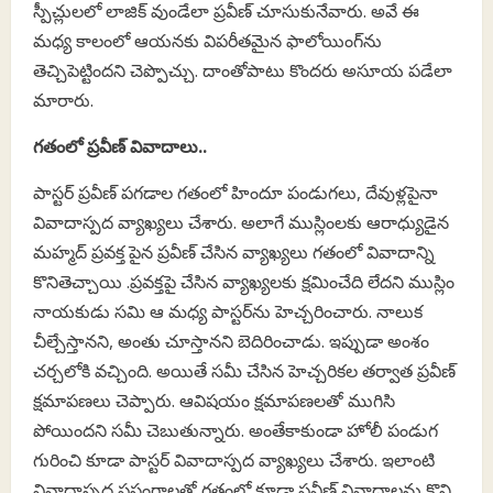
స్పీచ్లులలో లాజిక్‌ వుండేలా ప్రవీణ్ చూసుకునేవారు. అవే ఈ
మధ్య కాలంలో ఆయనకు విపరీతమైన ఫాలోయింగ్‌ను
తెచ్చిపెట్టిందని చెప్పొచ్చు. దాంతోపాటు కొందరు అసూయ పడేలా
మారారు.
గతంలో ప్రవీణ్ వివాదాలు..
పాస్టర్ ప్రవీణ్ పగడాల గతంలో హిందూ పండుగలు, దేవుళ్లపైనా
వివాదాస్పద వ్యాఖ్యలు చేశారు. అలాగే ముస్లింలకు ఆరాధ్యుడైన
మహ్మద్ ప్రవక్త పైన ప్రవీణ్ చేసిన వ్యాఖ్యలు గతంలో వివాదాన్ని
కొనితెచ్చాయి .ప్రవక్తపై చేసిన వ్యాఖ్యలకు క్షమించేది లేదని ముస్లిం
నాయకుడు సమి ఆ మధ్య పాస్టర్‌ను హెచ్చరించారు. నాలుక
చీల్చేస్తానని, అంతు చూస్తానని బెదిరించాడు. ఇప్పుడా అంశం
చర్చలోకి వచ్చింది. అయితే సమీ చేసిన హెచ్చరికల తర్వాత ప్రవీణ్
క్షమాపణలు చెప్పారు. ఆవిషయం క్షమాపణలతో ముగిసి
పోయిందని సమీ చెబుతున్నారు. అంతేకాకుండా హోలీ పండుగ
గురించి కూడా పాస్టర్ వివాదాస్పద వ్యాఖ్యలు చేశారు. ఇలాంటి
వివాదాస్పద ప్రసంగాలతో గతంలో కూడా ప్రవీణ్‌ వివాదాలను కొని