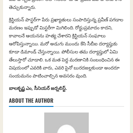
తెచ్చుకున్నారు.
క్రిస్టియన్ పాస్టర్‌గా పేరు ప్రఖ్యాతులు సంపాదిస్తున్న ప్రవీణ్ పగడాల
మరణం ఇప్పుడో మిస్టరీగా మిగిలింది. రోడ్డుప్రమాదం కాదని,
కావాలనే ఆయనను హత్య చేశారని క్రిస్టియన్ సంఘాలు
ఆరోపిస్తున్నాయి. మరో అడుగు ముందు కేసి సీబీఐ దర్యాప్తుకు
కూడా డిమాండ్ చేస్తున్నాయి. పోలీసుల తమ దర్యాప్తులో ఏమి
తేలుస్తారో చూడాలి. ఒక మత పెద్ద మరణానికి సంబంధించిన ఈ
విషయంలో ఎవరికి వారు, ఎవరి పైనో బురదజల్లకుండా అందరూ
సంయమనం పాటించాల్సిన అవసరం వుంది.
బాలకృష్ణ ఎం, సీనియర్ జర్నలిస్ట్.
ABOUT THE AUTHOR