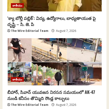
t
జాతీయం
i
‘క్యా బోల్తీ పబ్లిక్’: విద్య, ఉద్యోగాలు, బాధ్యతాయుత పై
o
దృష్టి – సి. జె. పి
n
The Wire Editorial Team
August 7, 2026
జాతీయం
బీహార్, సివాన్‌ యువజన నిరసన సమయంలో AK-47
నుండి కనీసం తొమ్మిది రౌండ్ల కాల్పులు
The Wire Editorial Team
August 7, 2026