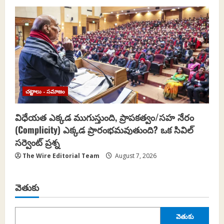
చట్టాలు - సమాజం
విధేయత ఎక్కడ ముగుస్తుంది, ప్రాపకత్వం/సహ నేరం
(Complicity) ఎక్కడ ప్రారంభమవుతుంది? ఒక సివిల్
సర్వెంట్ ప్రశ్న
The Wire Editorial Team
August 7, 2026
వెతుకు
వెతుకు