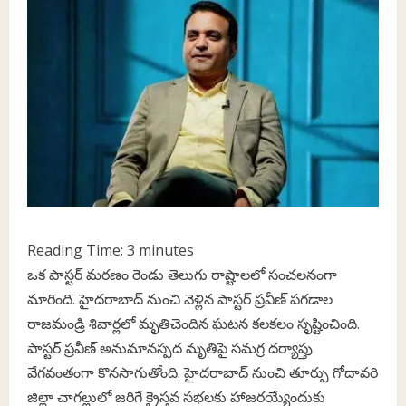
Reading Time:
3
minutes
ఒక పాస్టర్ మరణం రెండు తెలుగు రాష్టాలలో సంచలనంగా
మారింది. హైదరాబాద్‌ నుంచి వెళ్లిన పాస్టర్‌ ప్రవీణ్ పగడాల
రాజమండ్రి శివార్లలో మృతిచెందిన ఘటన కలకలం సృష్టించింది.
పాస్టర్ ప్రవీణ్ అనుమానస్పద మృతిపై సమగ్ర దర్యాప్తు
వేగవంతంగా కొనసాగుతోంది. హైదరాబాద్ నుంచి తూర్పు గోదావరి
జిల్లా చాగల్లులో జరిగే క్రైస్తవ సభలకు హాజరయ్యేందుకు