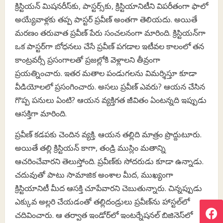
క్రిస్టియన్ మిషనరీస్‌కు, పాస్టర్స్‌కు, క్రిస్టియానిటీని విపరీతంగా ఫాలో
అయ్యేవాళ్లకు తప్ప పాస్టర్ ప్రవీణ్ అంతగా తెలియదు. అయితే
మరణం తరువాత ప్రవీణ్ పేరు సంచలనంగా మారింది. క్రిస్టియన్‌గా
ఒక పాస్టర్‌గా బోధనలు చేసే ప్రవీణ్ పగడాల ఇటీవల కాలంలో తన
కాంట్రవర్సీ ప్రసంగాలతో ప్రజల్లోకి వెళ్లాలని తీవ్రంగా
ప్రయత్నించారు. ఇతర మతాల పండుగలను విమర్శిస్తూ కూడా
వీడియోలలో ప్రసంగించారు. అసలు ప్రవీణ్ ఎవరు? ఆయన చేసిన
గొప్ప పనులు ఏంటి? ఆయన వ్యక్తిగత జీవితం ఏంటన్నది ఇప్పుడు
ఆసక్తిగా మారింది.
ప్రవీణ్ కడపకు చెందిన వ్యక్తి. ఆయన తల్లిది మాత్రం ప్రొద్దుటూరు.
అయితే తల్లి క్రిస్టియన్ కాగా, తండ్రి ముస్లిం మతాన్ని
ఆచరించేవారని తెలుస్తోంది. ప్రవీణ్‌కు సోదరుడు కూడా ఉన్నాడు.
చదువుతో పాటు సామాజిక అంశాల మీద, ముఖ్యంగా
క్రిస్టియానిటీ మీద ఆసక్తి చూపేవారని చెబుతున్నారు. చిన్నప్పుడు
ఎక్కువ అల్లరి చేయడంతో తల్లిదండ్రులు ప్రవీణ్‌ను హాస్టల్‌లో
చదివించారు. ఆ తర్వాత ఇండోర్‌లో ఇంటర్నేషనల్ బిజినెస్‌లో