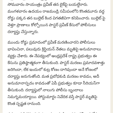
సోమవారం సాయంత్రం ప్రవీణ్‌ తన బైక్‌పై బయల్దేరారు.
మంగళవారం ఉదయం రాజమండ్రి సమీపంలోని కొంతమూరు వద్ద
రోడ్డు పక్కన తన బుల్లెట్ కింద విగతజీవిగా కనిపించారు. బుల్లెట్ పై
వెళ్తూ ప్రాణాలు కోల్పోయిన పాస్టర్ ప్రవీణ్ కేసులో పోలీసులు
దర్యాప్తు చేస్తున్నారు.
ముందు రోడ్డు ప్రమాదంలో ప్రవీణ్ మరణించారని పోలీసులు
భావించినా, పలువురు క్రిస్టియన్ నేతలు మృతిపై అనుమానాలు
వ్యక్తం చేశారు. ఈ నేపథ్యంలో ఆంధ్రప్రదేశ్‌ రాష్ట్ర ప్రభుత్వం ఈ
కేసును ప్రతిష్ఠాత్మకంగా తీసుకుంది. పాస్టర్ మరణం ప్రమాదవశాత్తు
జరిగిందా, లేక ఇందులో కుట్ర కోణం దాగివుందా అనే కోణంలో
దర్యాప్తు జరుగుతోంది. మత ప్రబోధకుడి మరణం కావడం, అదీ
అనుమానాస్పదం కావడంతో ఏపీ ప్రభుత్వం కూడా సీరియస్‌గా
తీసుకుంది. దర్యాప్తులో నాలుగు పోలీసు బృందాలు
నిమగ్నమయ్యాయి. పోస్టుమార్టం నివేదిక వస్తే పాస్టర్ మృతిపై
కొంత స్పష్టత రానుంది.