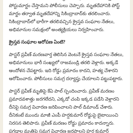
పోస్టుమార్టం చేస్తామని పోలీసులు చెప్పారు. మృతదేహానికి పోస్ట్
మార్టం తర్వాత మృతదేహాన్ని సికింద్రాబాద్‌కు తరలించారు.
సికింద్రాబాద్‌లో భారీగా తరలివచ్చిన క్రైస్తవ సంఘాల నేతలు,
అభిమానుల సమక్షంలో అంత్యక్రియలు నిర్వహించారు.
క్రైస్తవ సంఘాల ఆరోపణ ఏంటి?
పాస్టర్ ప్రవీణ్ మరణవార్త తెలిసిన వెంటనే క్రైస్తవ సంఘాల నేతలు,
అభిమానులు భారీ సంఖ్యలో రాజమండ్రి తరలి వెళ్లారు. అక్కడే
ఆందోళన చేపట్టారు. ఇది రోడ్డు ప్రమాదం కాదని, హత్య చేశారని
ఆరోపించారు. పోలీసులు సమగ్ర దర్యాప్తు చేయాలని పట్టుపట్టారు.
పాస్టర్ ప్రవీణ్ మృతిపై కేఏ పాల్ స్పందించారు. ప్రవీణ్ మరణం
ప్రమాదవశాత్తు జరగలేదని, ఎక్కడో చంపి ఇక్కడ పడేసి వెళ్లారని
దీనిపై సమగ్ర విచారణ జరిపించాలని పాల్‌ డిమాండ్ చేశారు.
దీనికంటే ముందు మాజీ ఎంపీ హర్షకుమార్ రోడ్డుపై బైటాయించి
నిరసన తెలిపారు. ప్రవీణ్ మరణం రోడ్డు ప్రమాదం కాదన్నారు.
పగడాల మృతిపై సమగ్ర విచారణ జరపాలని హర్ష కుమార్