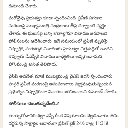
డిమాండ్ చేశారు.
మరోవైపు ప్రభుత్వం కూడా స్పందించింది. ప్రవీణ్ పగడాల
మరణంపై ముఖ్యమంత్రి చంద్రబాబు తీవ్ర దిగ్భ్రాంతి వ్యక్తం
చేశారు. ఈ ఘటనపై అన్ని కోణాల్లోనూ విచారణ జరపాలని
పోలీసులను ఆదేశించారు. ఇదే సమయంలో ప్రవీణ్ మృతిపై
నిష్పాక్షిక, పారదర్శక విచారణకు ప్రభుత్వం చిత్తశుద్ధితో ఉందని,
కొవ్వూరు డీఎస్పీకి విచారణ బాధ్యతలు అప్పగించామని
హోంమంత్రి అనిత తెలిపారు.
వైసీపీ అధినేత, మాజీ ముఖ్యమంత్రి వైఎస్ జగన్ స్పందించారు.
పాస్టర్ ప్రవీణ్ మరణంపై అనుమానాలు వ్యక్తమవుతున్నందున
ప్రభుత్వం నిష్పాక్షికంగా విచారణ జరిపించాలని డిమాండ్ చేశారు.
పోలీసులు చెబుతున్నదేంటి..?
తూర్పుగోదావరి జిల్లా ఎస్పీ కీలక విషయాలను వెల్లడించారు. తమ
దగ్గరున్న సాక్ష్యాల ఆధారంగా ప్రవీణ్ బైక్ 24న రాత్రి 11:31కి