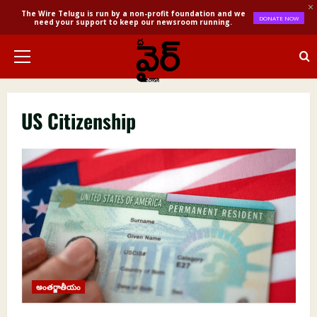
The Wire Telugu is run by a non-profit foundation and we
DONATE NOW
need your support to keep our newsroom running.
Skip
to
Primary
content
Menu
US Citizenship
అంతర్జాతీయం