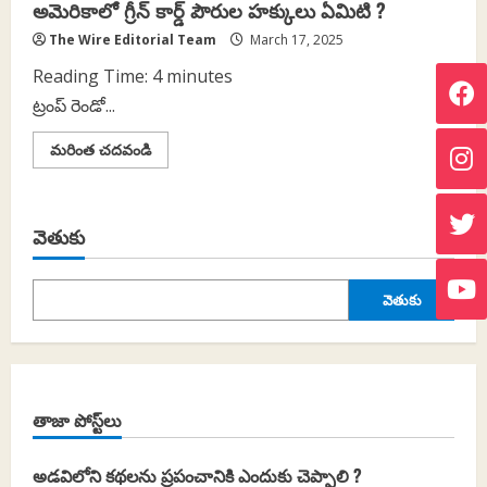
అమెరికాలో గ్రీన్ కార్డ్ పౌరుల హక్కులు ఏమిటి ?
The Wire Editorial Team
March 17, 2025
Reading Time:
4
minutes
ట్రంప్ రెండో...
Read
మరింత చదవండి
more
about
అమెరికాలో
గ్రీన్
కార్డ్
వెతుకు
పౌరుల
హక్కులు
ఏమిటి
?
వెతుకు
తాజా పోస్ట్‌లు
అడవిలోని కథలను ప్రపంచానికి ఎందుకు చెప్పాలి ?