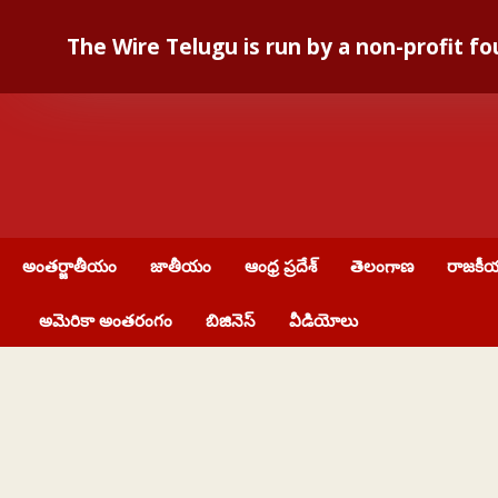
The Wire Telugu is run by a non-profit 
Skip
to
content
అంతర్జాతీయం
జాతీయం
ఆంధ్ర ప్రదేశ్
తెలంగాణ
రాజకీ
అమెరికా అంతరంగం
బిజినెస్
వీడియోలు