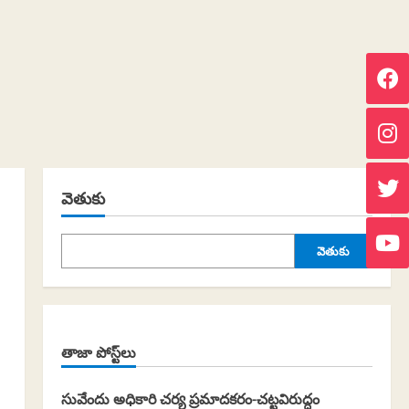
వెతుకు
వెతుకు
తాజా పోస్ట్‌లు
సువేందు అధికారి చర్య ప్రమాదకరం-చట్టవిరుద్ధం