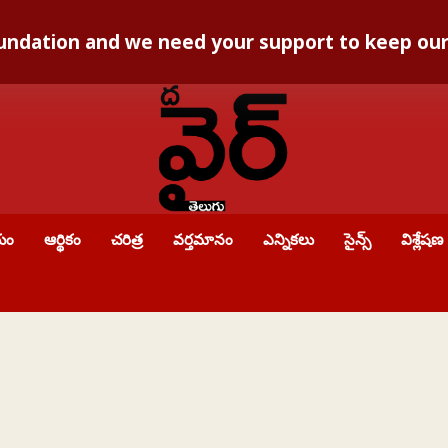
foundation and we need your support to keep o
యం
ఆర్థికం
చరిత్ర
వర్తమానం
ఎన్నికలు
సైన్స్
విశ్లేషణ