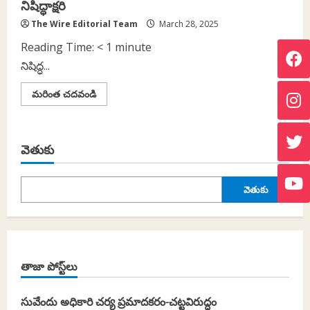
నిషిద్ధాక్షరి
The Wire Editorial Team
March 28, 2025
Reading Time:
< 1
minute
నిషిద్ధ...
Read
మరింత చదవండి
more
about
నిషిద్ధాక్షరి
వెతుకు
వెతుకు
తాజా పోస్ట్‌లు
సువేందు అధికారి చర్య ప్రమాదకరం-చట్టవిరుద్ధం