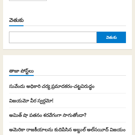
about
లుంబినివనంలో
ఘనంగా
మహాత్మాఫూలే
వెతుకు
జయంతి
వెతుకు
తాజా పోస్ట్‌లు
సువేందు అధికారి చర్య ప్రమాదకరం-చట్టవిరుద్ధం
విజయమో వీర స్వర్గమో!
అమిత్ షా పతనం శరవేగంగా సాగుతోందా?
అమెరికా రాజకీయాలను కుదిపేసిన అబ్దుల్ అల్‌సయీద్ విజయం