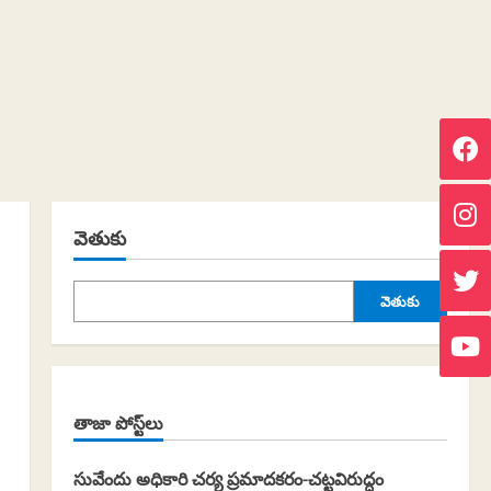
వెతుకు
వెతుకు
తాజా పోస్ట్‌లు
సువేందు అధికారి చర్య ప్రమాదకరం-చట్టవిరుద్ధం