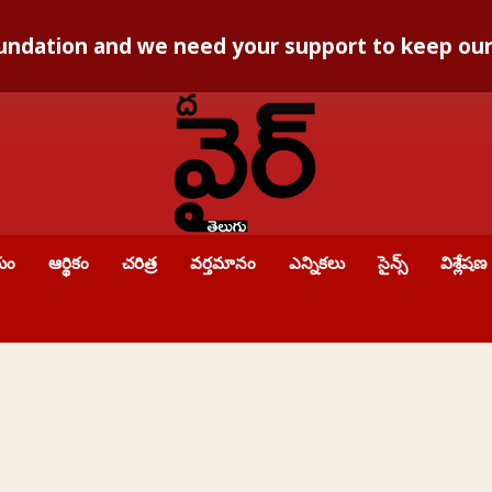
foundation and we need your support to keep o
యం
ఆర్థికం
చరిత్ర
వర్తమానం
ఎన్నికలు
సైన్స్
విశ్లేషణ