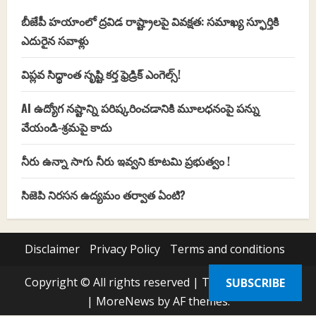
బీజేపీ హయాంలో ద్రవిడ రాష్ట్రాలపై వివక్షత: సమాఖ్య స్ఫూర్తికి
ఎదురైన సవాళ్లు
విప్లవ సిధ్ధాంత సృష్టి కర్త ఫ్రెడ్రిక్ ఎంగెల్స్!
AI ఉద్యోగ నష్టాన్ని పరిష్కరించడానికి మూలధనంపై పన్ను
వేయండి-శ్రమపై కాదు
నీరు ఉన్నా సాగు నీరు ఇవ్వని కూటమి ప్రభుత్వం !
సిజెపి నిరసన ఉద్యమం తర్వాత ఏంటి?
Disclaimer
Privacy Policy
Terms and conditions
Copyright © All rights reserved | Thewiretelugu.in
SUBSCRIBE
|
MoreNews
by AF themes.