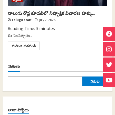
నాలుగు రోడ్ల కూడలిలో నిష్పాక్షిక విచారణ హక్కు..
Telugu staff
July 7, 2026
Reading Time:
3
minutes
ఈ సంవత్సరం...
Read
మరింత చదవండి
more
about
నాలుగు
రోడ్ల
కూడలిలో
వెతుకు
నిష్పాక్షిక
విచారణ
హక్కు..
వెతుకు
తాజా పోస్ట్‌లు