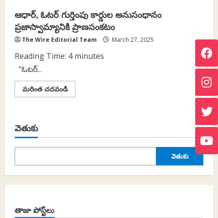
ఆధార్, ఓటర్ గుర్తింపు కార్డుల అనుసంధానం
ప్రజాస్వామ్యానికి ప్రాణసంకటం
The Wire Editorial Team
March 27, 2025
Reading Time:
4
minutes
“ఓటర్...
Read
మరింత చదవండి
more
about
ఆధార్,
ఓటర్
గుర్తింపు
వెతుకు
కార్డుల
అనుసంధానం
ప్రజాస్వామ్యానికి
ప్రాణసంకటం
వెతుకు
తాజా పోస్ట్‌లు