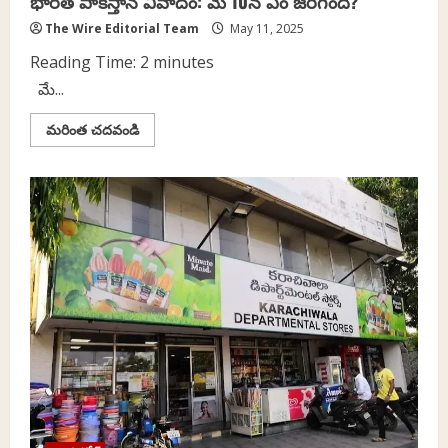
భారత్‌ పాకిస్తాన్‌ వివాదం: మే 10న ఏం జరిగింది?
The Wire Editorial Team
May 11, 2025
Reading Time:
2
minutes
మే...
Read
మరింత చదవండి
more
about
భారత్‌
పాకిస్తాన్‌
వివాదం:
మే
10న
ఏం
జరిగింది?