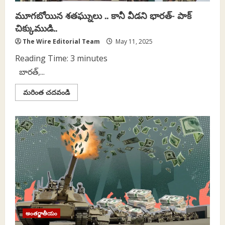
మూగబోయిన శతఘ్నులు .. కానీ వీడని భారత్‌- పాక్‌
చిక్కుముడి..
The Wire Editorial Team
May 11, 2025
Reading Time:
3
minutes
బారత్‌,...
Read
మరింత చదవండి
more
about
మూగబోయిన
శతఘ్నులు
..
కానీ
వీడని
భారత్‌-
పాక్‌
చిక్కుముడి..
అంతర్జాతీయం