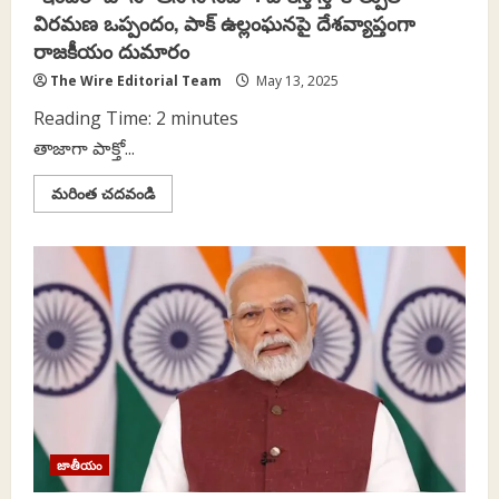
విర‌మ‌ణ ఒప్పందం, పాక్ ఉల్లంఘనపై దేశవ్యాప్తంగా
రాజ‌కీయం దుమారం
The Wire Editorial Team
May 13, 2025
Reading Time:
2
minutes
తాజాగా పాక్తో...
Read
మరింత చదవండి
more
about
“ఇందిరా
హోనా
ఆసాన్
నహీ”:
పాకిస్తాన్తో
కాల్పుల
విర‌మ‌ణ
ఒప్పందం,
పాక్
ఉల్లంఘనపై
దేశవ్యాప్తంగా
రాజ‌కీయం
దుమారం
జాతీయం