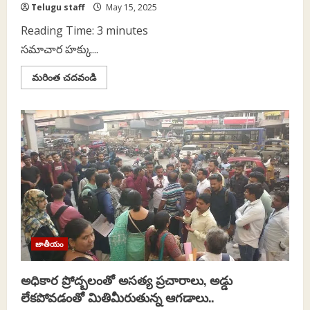
Telugu staff
May 15, 2025
Reading Time:
3
minutes
సమాచార హక్కు...
Read
మరింత చదవండి
more
about
ఆర్టీఐ
చట్టం
ఇవ్వమంటుంది..
గోప్యత
చట్టం
వద్దంటుంది..
జాతీయం
అధికార ప్రోద్బలంతో అసత్య ప్రచారాలు, అడ్డు
లేకపోవడంతో మితిమీరుతున్న ఆగడాలు..