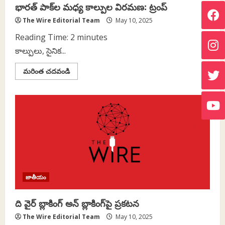
భారత్‌ పాక్‌ల మధ్య కాల్పుల విరమణ: ట్రంప్‌
The Wire Editorial Team
May 10, 2025
Reading Time:
2
minutes
కాల్పులు, సైనిక...
Read
మరింత చదవండి
more
about
భారత్‌
పాక్‌ల
మధ్య
కాల్పుల
విరమణ:
ట్రంప్‌
జాతీయం
ది వైర్‌ బ్లాకింగ్‌ అన్‌ బ్లాకింగ్‌పై ప్రకటన
The Wire Editorial Team
May 10, 2025