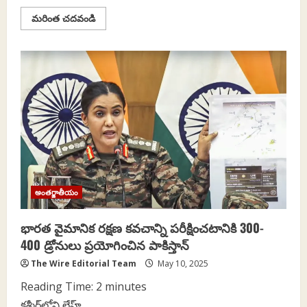
Read
మరింత చదవండి
more
about
Thewire.in
యాక్సెస్‌
నిలువరించడానికి
కారణాలేంటి?
అంతర్జాతీయం
భారత వైమానిక రక్షణ కవచాన్ని పరీక్షించటానికి 300-
400 డ్రోనులు ప్రయోగించిన పాకిస్తాన్‌
The Wire Editorial Team
May 10, 2025
Reading Time:
2
minutes
కశ్మీర్‌లోని లేహ్‌...