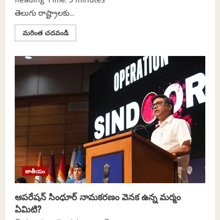
తెలుగు రాష్ట్రాలకు...
Read
మరింత చదవండి
more
about
పాకిస్తాన్‌
ఎప్ప‌టికీ
నేర్చుకోదు:
ద
వైర్
తెలుగు
ఎక్స్లూజీవ్
ఇంట‌ర్వ్యూ
విత్
మహా
వీర్
చక్ర
పార్క‌ర్
జాతీయం
ఆపరేషన్‌ సింధూర్‌ నామకరణం వెనక ఉన్న మర్మం
ఏమిటి?