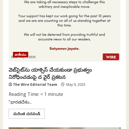
జాతీయం
వెబ్‌సైట్‌ను యాక్సెస్ చేయకుండా ప్రభుత్వం
నిరోధించడంపై ద వైర్ ప్రకటన
The Wire Editorial Team
May 9, 2025
Reading Time:
< 1
minute
“భారతదేశం...
Read
మరింత చదవండి
more
about
వెబ్‌సైట్‌ను