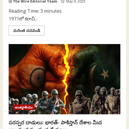
The Wire Editorial Team
May 9, 2025
Reading Time:
3
minutes
1971లో కరాచీ...
Read
మరింత చదవండి
more
about
ఆపరేషన్‌
సింధూర్‌
నామకరణం
వెనక
ఉన్న
మర్మం
ఏమిటి?
అంతర్జాతీయం
పరస్పర దాడులు: భారత్‌- పాకిస్తాన్‌ దేశాల మీద