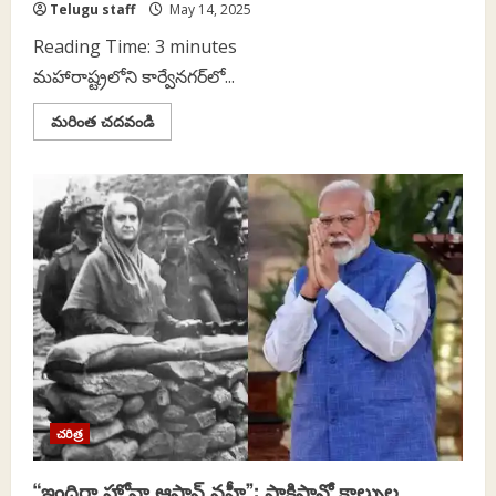
Telugu staff
May 14, 2025
Reading Time:
3
minutes
మహారాష్ట్రలోని కార్వేనగర్‌లో...
Read
మరింత చదవండి
more
about
అధికార
ప్రోద్బలంతో
అసత్య
ప్రచారాలు,
అడ్డు
లేకపోవడంతో
మితిమీరుతున్న
ఆగడాలు..
చరిత్ర
“ఇందిరా హోనా ఆసాన్ నహీ”: పాకిస్తాన్తో కాల్పుల