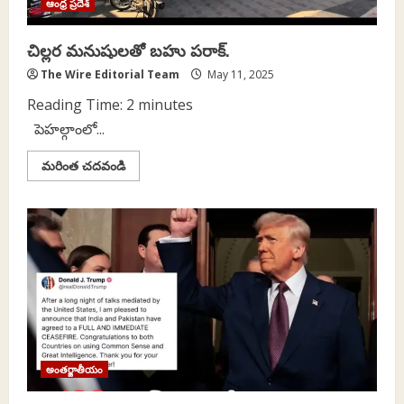
ఆంధ్ర ప్రదేశ్
చిల్లర మనుషులతో బహు పరాక్.
The Wire Editorial Team
May 11, 2025
Reading Time:
2
minutes
పెహల్గాంలో...
Read
మరింత చదవండి
more
about
చిల్లర
మనుషులతో
బహు
పరాక్.
అంతర్జాతీయం