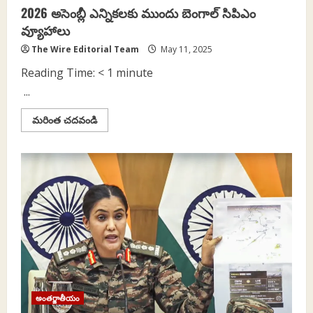
2026 అసెంబ్లీ ఎన్నికలకు ముందు బెంగాల్‌ సిపిఎం
వ్యూహాలు
The Wire Editorial Team
May 11, 2025
Reading Time:
< 1
minute
...
Read
మరింత చదవండి
more
about
2026
అసెంబ్లీ
ఎన్నికలకు
ముందు
బెంగాల్‌
సిపిఎం
వ్యూహాలు
అంతర్జాతీయం