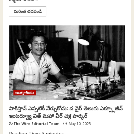
Read
మరింత చదవండి
more
about
భారత
వైమానిక
రక్షణ
కవచాన్ని
పరీక్షించటానికి
300-
400
డ్రోనులు
ప్రయోగించిన
పాకిస్తాన్‌
అంతర్జాతీయం
పాకిస్తాన్‌ ఎప్ప‌టికీ నేర్చుకోదు: ద వైర్ తెలుగు ఎక్స్లూజీవ్
ఇంట‌ర్వ్యూ విత్ మహా వీర్ చక్ర పార్క‌ర్
The Wire Editorial Team
May 10, 2025
Reading Time:
3
minutes