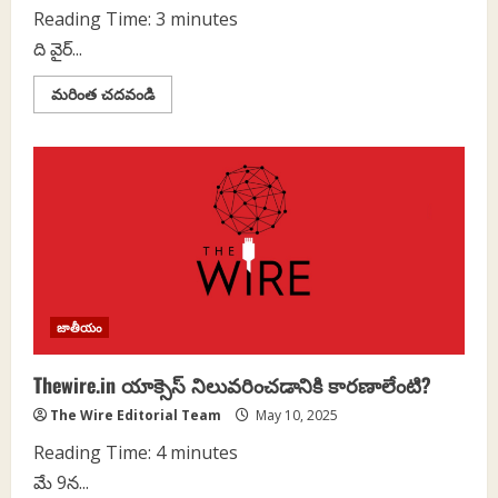
Reading Time:
3
minutes
ది వైర్‌...
Read
మరింత చదవండి
more
about
ది
వైర్‌
బ్లాకింగ్‌
అన్‌
బ్లాకింగ్‌పై
ప్రకటన
జాతీయం
Thewire.in యాక్సెస్‌ నిలువరించడానికి కారణాలేంటి?
The Wire Editorial Team
May 10, 2025
Reading Time:
4
minutes
మే 9న...