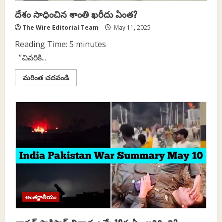
దేశం సాధించిన శాంతి ఖరీదు ఏంత?
The Wire Editorial Team
May 11, 2025
Reading Time:
5
minutes
“చివరికి...
Read
మరింత చదవండి
more
about
దేశం
సాధించిన
శాంతి
ఖరీదు
ఏంత?
అంతర్జాతీయం