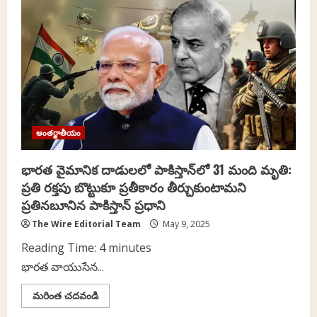
యాక్సెస్
చేయకుండా
ప్రభుత్వం
నిరోధించడంపై
ద
వైర్
ప్రకటన
అంతర్జాతీయం
భారత వైమానిక దాడులలో పాకిస్తాన్‌లో 31 మంది మృతి:
ప్రతి రక్తపు బొట్టుకూ ప్రతీకారం తీర్చుకుంటామని
ప్రతినబూనిన పాకిస్తాన్ ప్రధాని
The Wire Editorial Team
May 9, 2025
Reading Time:
4
minutes
భారత వాయుసేన...
Read
మరింత చదవండి
more
about