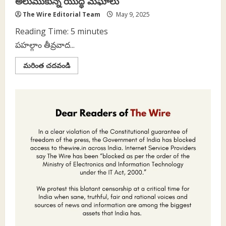
అలుముకున్న యుద్ధ మేఘాలు
The Wire Editorial Team
May 9, 2025
Reading Time:
5
minutes
పహల్గాం తీవ్రవాద...
Read
మరింత చదవండి
more
about
పరస్పర
దాడులు:
భారత్‌-
పాకిస్తాన్‌
దేశాల
మీద
అలుముకున్న
యుద్ధ
మేఘాలు