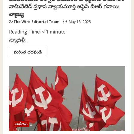
నామినేటెడ్‌ ప్రధాన న్యాయమూర్తి జస్టిస్‌ బీఆర్‌ గవాయి
వ్యాఖ్య
The Wire Editorial Team
May 13, 2025
Reading Time:
< 1
minute
న్యూఢిల్లీ:...
Read
మరింత చదవండి
more
about
పదవీవిరమణ
తర్వాత
ఎటువంటి
బాధ్యతను
తీసుకోనని
నామినేటెడ్‌
ప్రధాన
న్యాయమూర్తి
జస్టిస్‌
బీఆర్‌
గవాయి
వ్యాఖ్య
జాతీయం