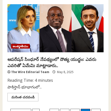
భారత
వైమానిక
దాడులలో
పాకిస్తాన్‌లో
31
మంది
మృతి:
ప్రతి
రక్తపు
బొట్టుకూ
ప్రతీకారం
తీర్చుకుంటామని
ప్రతినబూనిన
అంతర్జాతీయం
పాకిస్తాన్
ప్రధాని
ఆపరేషన్‌ సింధూర్‌ నేపథ్యంలో దౌత్య యుద్ధం: ఎవరు
ఎవరితో ఏమేమి మాట్లాడారు..
The Wire Editorial Team
May 8, 2025
Reading Time:
4
minutes
పాకిస్తాన్‌ భూభాగంలో...
Read
మరింత చదవండి
more
about
ఆపరేషన్‌
సింధూర్‌