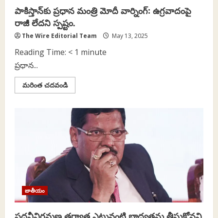
పాకిస్తాన్‌కు ప్రధాన మంత్రి మోదీ వార్నింగ్: ఉగ్రవాదంపై
రాజీ లేద‌ని స్ప‌ష్టం.
The Wire Editorial Team
May 13, 2025
Reading Time:
< 1
minute
ప్రధాన...
Read
మరింత చదవండి
more
about
పాకిస్తాన్‌కు
ప్రధాన
మంత్రి
మోదీ
వార్నింగ్:
ఉగ్రవాదంపై
రాజీ
లేద‌ని
స్ప‌ష్టం.
జాతీయం
పదవీవిరమణ తర్వాత ఎటువంటి బాధ్యతను తీసుకోనని