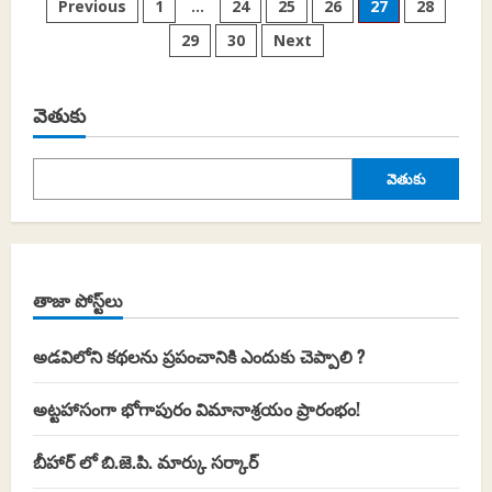
Posts
Previous
1
…
24
25
26
27
28
నేపథ్యంలో
దౌత్య
29
30
Next
pagination
యుద్ధం:
ఎవరు
ఎవరితో
ఏమేమి
మాట్లాడారు..
వెతుకు
వెతుకు
తాజా పోస్ట్‌లు
అడవిలోని కథలను ప్రపంచానికి ఎందుకు చెప్పాలి ?
అట్టహాసంగా భోగాపురం విమానాశ్రయం ప్రారంభం!
బీహార్ లో బి.జె.పి. మార్కు సర్కార్